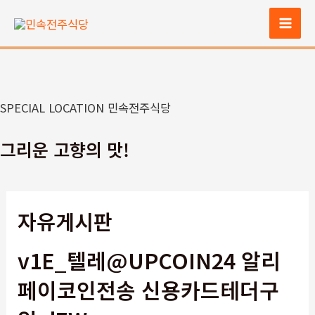
콘
텐
Mai
츠
Men
로
건
너
SPECIAL LOCATION 민속전주식당
뛰
기
그리운 고향의 맛!
자유게시판
v1E_텔레@UPCOIN24 알리
페이코인전송 신용카드테더구