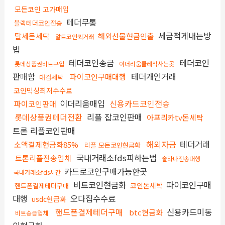
모든코인 고가매입
테더무통
블랙테더코인전송
세금적게내는방
탈세돈세탁
해외선물현금인출
알트코인퀵거래
법
테더코인송금
테더코인
롯데상품권비트구입
이더리움클레식사는곳
판매함
테더개인거래
파이코인구매대행
대검세탁
코인믹싱최저수수료
이더리움매입
신용카드코인전송
파이코인판매
롯데상품권테더전환
리플 잡코인판매
아프리카tv돈세탁
트론 리플코인판매
해외자금
테더거래
소액결제현금화85%
리플 모든코인현금화
국내거래소fds피하는법
트론리플전송업체
솔라나전송대행
카드로코인구매가능한곳
국내거래소fds시간
비트코인현금화
파이코인구매
코인돈세탁
핸드폰결제테더구매
대행
오다집수수료
usdc현금화
핸드폰결제테더구매
신용카드미동
btc현금화
비트송금업체