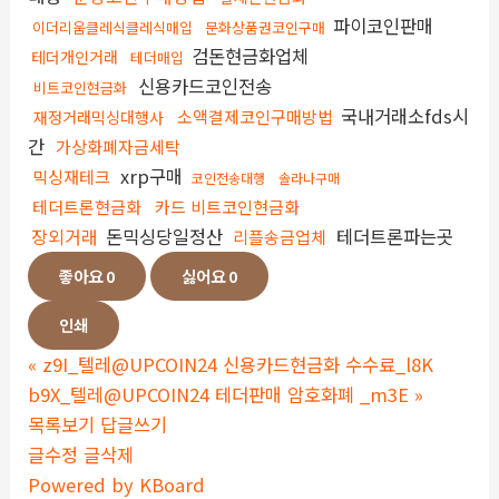
파이코인판매
이더리움클레식클레식매입
문화상품권코인구매
검돈현금화업체
테더개인거래
테더매입
신용카드코인전송
비트코인현금화
국내거래소fds시
소액결제코인구매방법
재정거래믹싱대행사
간
가상화폐자금세탁
xrp구매
믹싱재테크
코인전송대행
솔라나구매
테더트론현금화
카드 비트코인현금화
장외거래
돈믹싱당일정산
테더트론파는곳
리플송금업체
좋아요
0
싫어요
0
인쇄
«
z9I_텔레@UPCOIN24 신용카드현금화 수수료_l8K
b9X_텔레@UPCOIN24 테더판매 암호화폐 _m3E
»
목록보기
답글쓰기
글수정
글삭제
Powered by KBoard