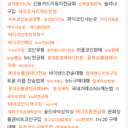
신용카드미동의현금화
솔라나
컬쳐랜드91%
소액결제85%
구입
세무조사피하는방법
파이코인사는곳
비트코인송금대행
이더리움클
문상테더전송
레식사는곳
테더원화환전
테더코인추척피하기
테더코인매입
tron전송대행
코인무통
리플코인판매
xrp판매
tron구입
컬쳐랜드테더전송
btc현금화
문화상품권테더
xrp매입
휴대폰결제테더전환
구매
테더돈믹싱
롯데상품권테더전송
바이낸스전송대행
컬쳐랜드비트구입
트론 리플 전송업체
btc구매대행
탈세하는방법
장외거래소
국내거래소fds깨는법
롯데상품권현금화94%
문상세탁
자
금믹싱업체
usdt현금화
테더코인이체구입
xrp구매
골드바믹싱믹싱
테더트론현금화
문화상
재테크자금세탁문의
품권비트코인구입
trc20 구매
sol판매처
중고오다대포통장
대행
문상코인구매방법
탈세돈현금화