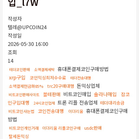
입_l7W
작성자
텔레@UPCOIN24
작성일
2026-05-30 16:00
조회
14
휴대폰결제코인구매방법
테더코인판매
소액결제세탁
xrp구입
코인믹싱최저수수료
테더전송대행
돈믹싱업체
trc20구매대행
소액결제현금화85%
비트코인매입
솔라나매입
블테판매
잡코
비트코인판매사이트
트론 리플 전송업체
인구입대행
테더대리송금
24시코인업체
휴대폰결제코인구매
코인전송대행
비트코인사는법
이더리움
방법
usdc판매
비트코인개인거래
이더리움 리플코인구매
탈세돈믹싱