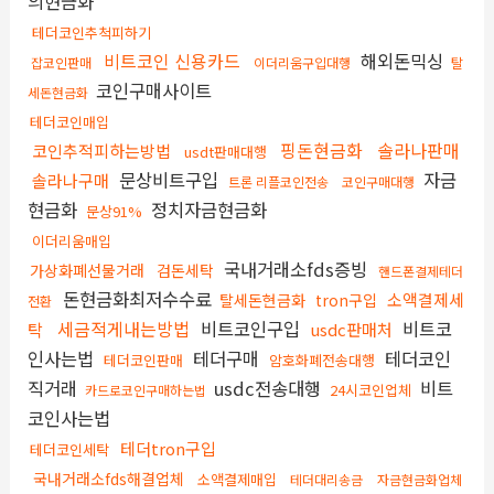
의현금화
테더코인추척피하기
비트코인 신용카드
해외돈믹싱
잡코인판매
이더리움구입대행
탈
코인구매사이트
세돈현금화
테더코인매입
핑돈현금화
솔라나판매
코인추적피하는방법
usdt판매대행
문상비트구입
자금
솔라나구매
트론 리플코인전송
코인구매대행
현금화
정치자금현금화
문상91%
이더리움매입
국내거래소fds증빙
가상화폐선물거래
검돈세탁
핸드폰결제테더
돈현금화최저수수료
소액결제세
탈세돈현금화
tron구입
전환
세금적게내는방법
비트코인구입
비트코
탁
usdc판매처
인사는법
테더구매
테더코인
테더코인판매
암호화폐전송대행
직거래
usdc전송대행
비트
24시코인업체
카드로코인구매하는법
코인사는법
테더tron구입
테더코인세탁
국내거래소fds해결업체
소액결제매입
테더대리송금
자금현금화업체