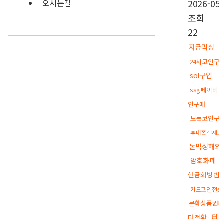
2026-05
오시는길
조회
22
자금믹싱
24시코인
sol구입
ssg페이
인구매
모든코인
휴대폰결제
돈믹싱해
암호화폐
현금화방
카드코인전
문화상품권
더전환