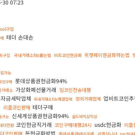
-30 07:23
sol구입
테더 손대손
구매
위챗페이현금화하는법
국내거래소fds뚫는법
비트코인현금화
비트구입
구입가능
롯데상품권현금화94%
코인구매
가상화폐선물거래
밈코인전송대행
외거래소
자금세탁업체
업비트코인
장외거래업체
국내거래소fds해결업체
테더구매
리플코인판매
법
신세계상품권현금화94%
골드바믹싱믹싱
송가능
코인현금직거래
usdc현금화
코인구매대행24시
리플
테더전환
돈현금화방법
테더코인판매
롯데상품권테더구매
리플삽니다
btc현