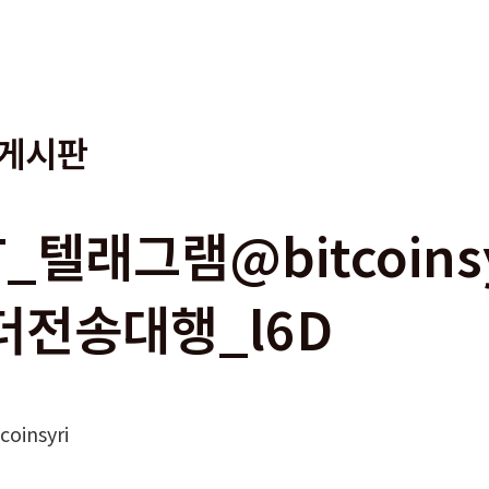
게시판
T_텔래그램@bitcoin
더전송대행_l6D
oinsyri