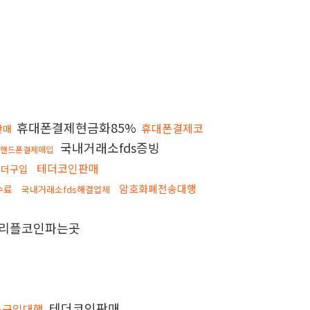
휴대폰결제현금화85%
휴대폰결제코
판매
국내거래소fds증빙
핸드폰결제매입
테더코인판매
테더구입
암호화폐전송대행
수료
국내거래소fds해결업체
리플코인파는곳
테더코인판매
스구입대행