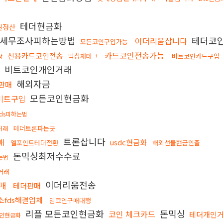
테더현금화
일정산
세무조사피하는방법
테더코
이더리움삽니다
모든코인구입가능
카드코인전송가능
신용카드코인전송
믹싱재테크
비트코인카드구입
탁
비트코인개인거래
입
해외자금
판매
모든코인현금화
이비트구입
ds피하는법
테더트론파는곳
거래
트론삽니다
매
usdc현금화
엘포인트테더전환
해외선물현금인출
돈믹싱최저수수료
는법
거래
이더리움전송
구매
테더판매
소fds해결업체
밈코인구매대행
리플 모든코인현금화
돈믹싱
코인 체크카드
테더개인
코인현금화