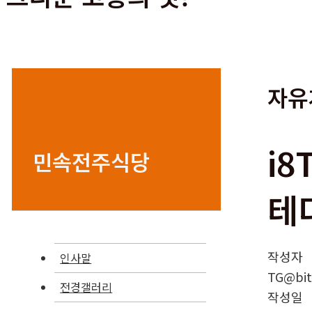
자유
i8
민속전주식당
테
작성자
인사말
TG@bitc
전경갤러리
작성일