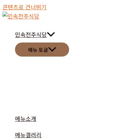
콘텐츠로 건너뛰기
민속전주식당
메뉴 토글
메뉴소개
메뉴갤러리