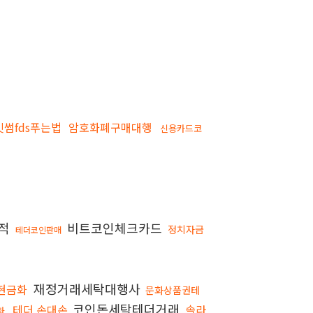
빗썸fds푸는법
암호화폐구매대행
신용카드코
추적
비트코인체크카드
정치자금
테더코인판매
재정거래세탁대행사
현금화
문화상품권테
코인돈세탁테더거래
테더 손대손
솔라
금화