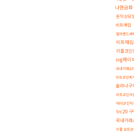
나현금화
돈믹싱당
비트매입
컬쳐랜드세
비트매
리플코인
ssg페
국내거래소f
비트코인퀵
솔라나구
비트코인사
테더코인직
trc20 
국내거래
리플 모든