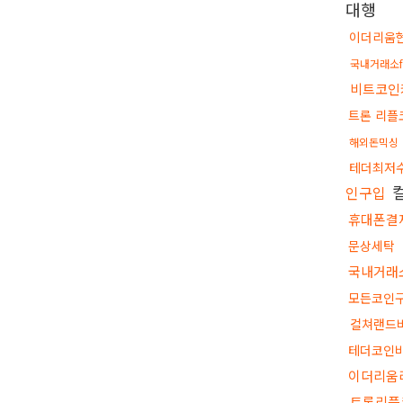
대행
이더리움
국내거래소f
비트코인
트론 리플
해외돈믹싱
테더최저
인구입
휴대폰결
문상세탁
국내거래소
모든코인
컬쳐랜드
테더코인
이더리움
트론리플