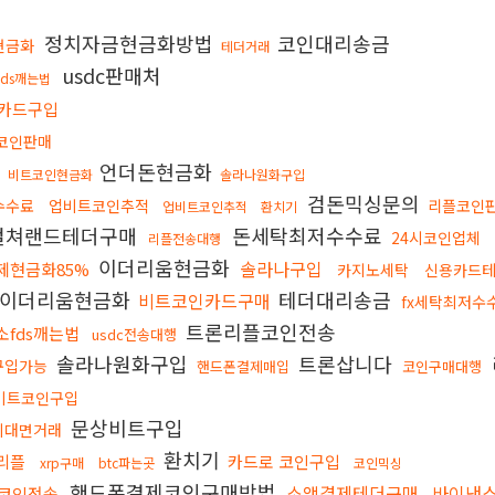
정치자금현금화방법
코인대리송금
현금화
테더거래
usdc판매처
ds깨는법
카드구입
코인판매
언더돈현금화
비트코인현금화
솔라나원화구입
검돈믹싱문의
수수료
업비트코인추적
리플코인
업비트코인추적
환치기
컬쳐랜드테더구매
돈세탁최저수수료
24시코인업체
리플전송대행
이더리움현금화
솔라나구입
제현금화85%
카지노세탁
신용카드
이더리움현금화
테더대리송금
비트코인카드구매
fx세탁최저수
트론리플코인전송
fds깨는법
usdc전송대행
솔라나원화구입
트론삽니다
구입가능
핸드폰결제매입
코인구매대행
비트코인구입
문상비트구입
비대면거래
환치기
리플
카드로 코인구입
xrp구매
btc파는곳
코인믹싱
핸드폰결제코인구매방법
소액결제테더구매
바이낸
코인전송