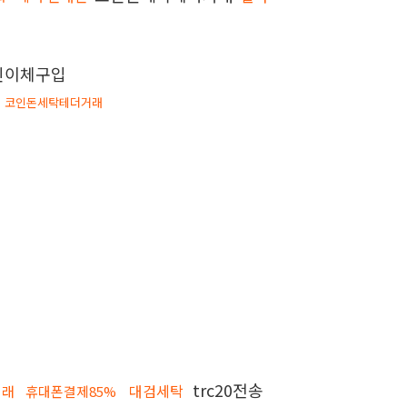
인이체구입
코인돈세탁테더거래
trc20전송
대검세탁
거래
휴대폰결제85%