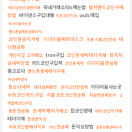
국내거래소fds깨는법
컬쳐랜드코인구매
테더코인비대면거래
방법
바이낸스구입대행
usdc매입
비트코인믹싱
이더리움사는곳
핸드폰결제현금화85%
코인현금직거래
이더리움메타마스크
테
트론 리플코인전송
더현금화
tron구입
코인돈세탁테더거래
정치자
개인지갑 고가매입
금세탁방법
카드코인구입처
이더리움현금화
코인돈세탁
중고오다
핸드폰결제테더구매
자금세탁문의
핑오다세탁
이더리움사는곳
테더원화환전
돈믹싱안전업체
비트코인카드구입
리플 모든코인현금화
자금현금화문의
소
액결제코인구입
돈세탁해외거래소
잡코인판매
핑돈현금화
테더코인직거래
테더이체
현금돈믹싱
돈믹싱방법
비트코인판매사이트
btc현금화
문화상품권테더구