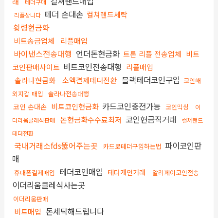
컬쳐랜드매입
래
테더구매
테더 손대손
컬쳐랜드세탁
리플삽니다
횡령현금화
비트송금업체
리플매입
바이낸스전송대행
언더돈현금화
트론 리플 전송업체
비트
비트코인전송대행
코인판매사이트
리플매입
블랙테더코인구입
솔라나현금화
소액결제테더전환
코인해
외지갑 매입
솔라나전송대행
카드코인충전가능
비트코인현금화
코인 손대손
코인믹싱
이
코인현금직거래
돈현금화수수료최저
더리움클레식판매
컬쳐랜드
테더전환
국내거래소fds뚫어주는곳
파이코인판
카드로테더구입하는법
매
테더코인매입
테더개인거래
휴대폰결제매입
알리페이코인전송
이더리움클레식사는곳
이더리움판매
돈세탁해드립니다
비트매입