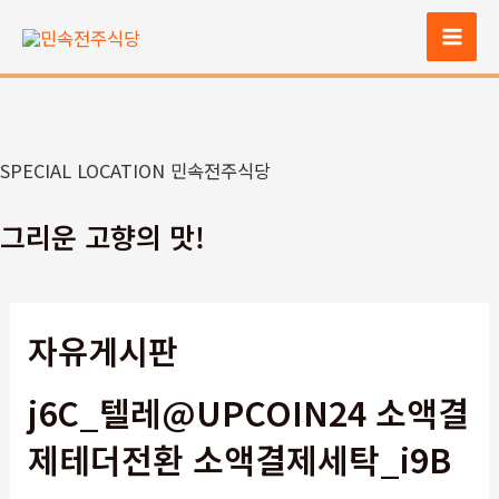
콘
텐
Mai
츠
Men
로
건
너
SPECIAL LOCATION 민속전주식당
뛰
기
그리운 고향의 맛!
자유게시판
j6C_텔레@UPCOIN24 소액결
제테더전환 소액결제세탁_i9B