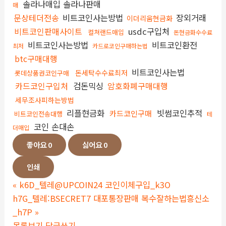
솔라나매입 솔라나판매
매
문상테더전송
비트코인사는방법
장외거래
이더리움현금화
비트코인판매사이트
usdc구입처
컬쳐랜드매입
돈현금화수수료
비트코인사는방법
비트코인환전
최저
카드로코인구매하는법
btc구매대행
비트코인사는법
돈세탁수수료최저
롯데상품권코인구매
카드코인구입처
검돈믹싱
암호화폐구매대행
세무조사피하는방법
리플현금화
빗썸코인추적
카드코인구매
비트코인전송대행
테
코인 손대손
더매입
좋아요
0
싫어요
0
인쇄
«
k6D_텔레@UPCOIN24 코인이체구입_k3O
h7G_텔레:BSECRET7 대포통장판매 복수잘하는법흥신소
_h7P
»
목록보기
답글쓰기