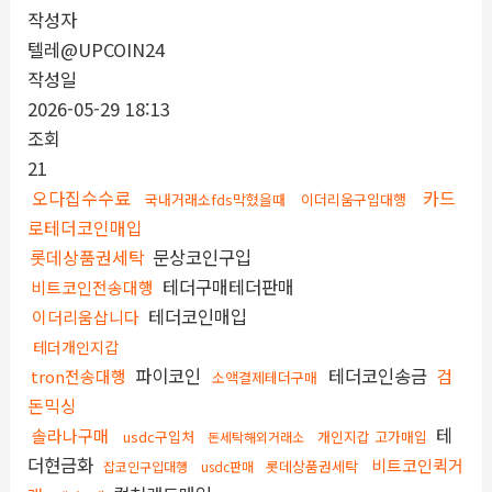
작성자
텔레@UPCOIN24
작성일
2026-05-29 18:13
조회
21
오다집수수료
카드
국내거래소fds막혔을때
이더리움구입대행
로테더코인매입
롯데상품권세탁
문상코인구입
테더구매테더판매
비트코인전송대행
테더코인매입
이더리움삽니다
테더개인지갑
파이코인
테더코인송금
검
tron전송대행
소액결제테더구매
돈믹싱
테
솔라나구매
usdc구입처
개인지갑 고가매입
돈세탁해외거래소
더현금화
비트코인퀵거
롯데상품권세탁
잡코인구입대행
usdc판매