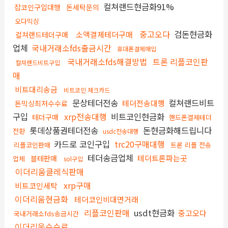
컬쳐랜드현금화91%
잡코인구입대행
돈세탁문의
오다믹싱
중고오다
검돈현금화
소액결제테더구매
컬쳐랜드테더구매
업체
국내거래소fds출금시간
휴대폰결제매입
국내거래소fds해결방법
트론 리플코인판
컬쳐랜드비트구입
매
비트대리송금
비트코인 체크카드
문상테더전송
컬쳐랜드비트
테더전송대행
돈믹싱최저수수료
구입
xrp전송대행
비트코인현금화
테더구매
핸드폰결제테더
롯데상품권테더전송
돈현금화해드립니다
전환
usdc전송대행
카드로 코인구입
trc20구매대행
리플코인판매
트론 리플 전송
테더송금업체
테더트론파는곳
블테판매
업체
sol구입
이더리움클레식판매
xrp구매
비트코인세탁
이더리움현금화
테더코인비대면거래
리플코인판매
usdt현금화
중고오다
국내거래소fds송금시간
이더리움수수료