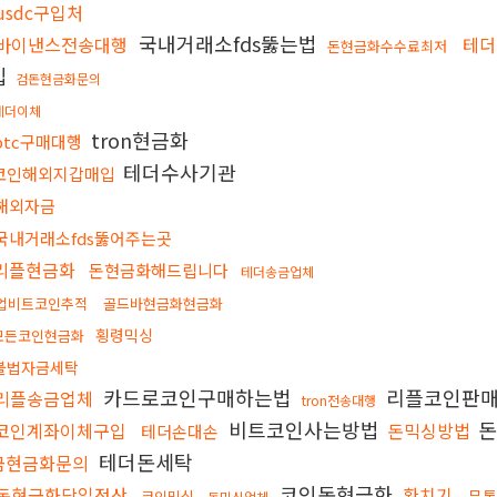
usdc구입처
국내거래소fds뚫는법
바이낸스전송대행
테더
돈현금화수수료최저
입
검돈현금화문의
테더이체
tron현금화
btc구매대행
테더수사기관
코인해외지갑매입
해외자금
국내거래소fds뚫어주는곳
리플현금화
돈현금화해드립니다
테더송금업체
업비트코인추적
골드바현금화현금화
횡령믹싱
모든코인현금화
불법자금세탁
카드로코인구매하는법
리플코인판
리플송금업체
tron전송대행
비트코인사는방법
돈
코인계좌이체구입
돈믹싱방법
테더손대손
테더돈세탁
금현금화문의
코인돈현금화
돈현금화당일정산
환치기
무통
코인믹싱
돈믹싱업체