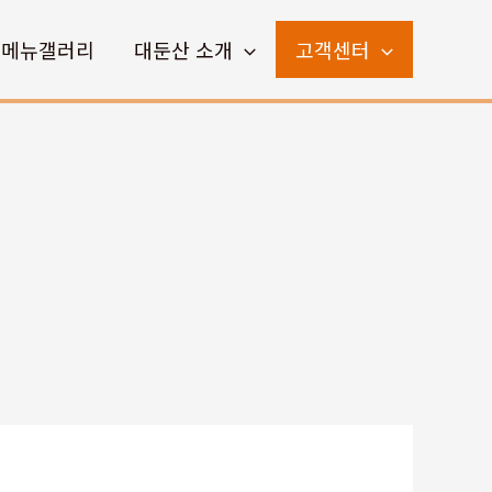
메뉴갤러리
대둔산 소개
고객센터