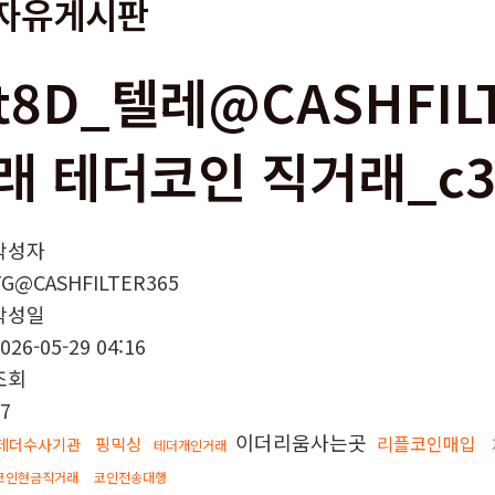
자유게시판
t8D_텔레@CASHFIL
래 테더코인 직거래_c
작성자
TG@CASHFILTER365
작성일
026-05-29 04:16
조회
7
이더리움사는곳
리플코인매입
핑믹싱
테더수사기관
테더개인거래
코인현금직거래
코인전송대행