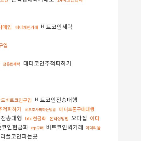
비트코인세탁
나매입
테더개인거래
구입
송
테더코인추척피하기
금은돈세탁
비트코인전송대행
카드비트코인구입
추척피하기
테더트론구매대행
세무조사피하는방법
인전송대행
오다집
이더
btc현금화
돈믹싱방법
든코인현금화
비트코인퀵거래
이더리움
xrp구매
리플코인파는곳