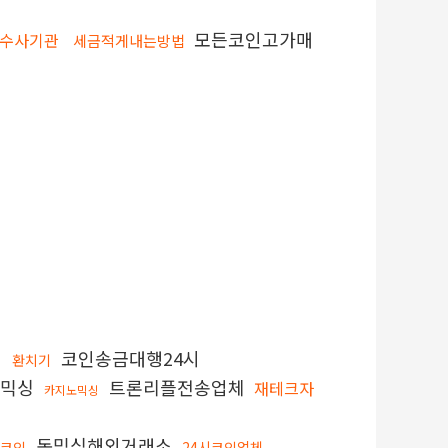
모든코인고가매
수사기관
세금적게내는방법
매
코인송금대행24시
환치기
믹싱
트론리플전송업체
재테크자
카지노믹싱
돈믹싱해외거래소
코인
24시코인업체