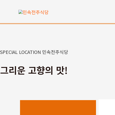
콘
텐
츠
로
건
너
뛰
SPECIAL LOCATION 민속전주식당
기
그리운 고향의 맛!