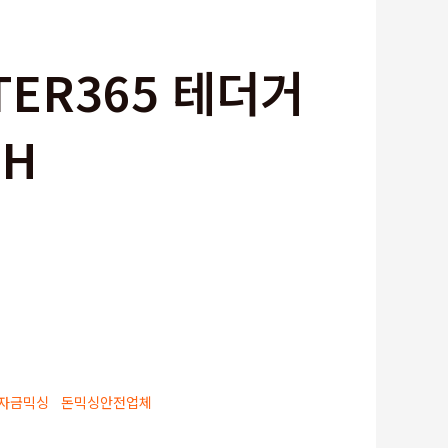
TER365 테더거
3H
자금믹싱
돈믹싱안전업체