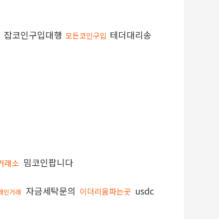
잡코인구입대행
테더대리송
모든코인구입
밈코인팝니다
거래소
자금세탁문의
usdc
이더리움파는곳
개인거래