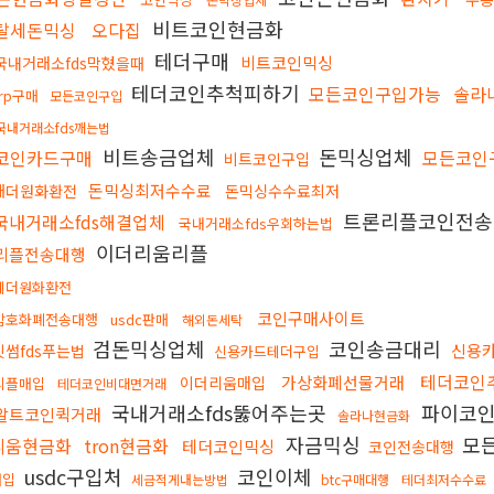
비트코인현금화
탈세돈믹싱
오다집
테더구매
비트코인믹싱
국내거래소fds막혔을때
테더코인추척피하기
모든코인구입가능
솔라
xrp구매
모든코인구입
국내거래소fds깨는법
비트송금업체
돈믹싱업체
코인카드구매
모든코인
비트코인구입
돈믹싱최저수수료
태더원화환전
돈믹싱수수료최저
트론리플코인전
국내거래소fds해결업체
국내거래소fds우회하는법
이더리움리플
리플전송대행
테더원화환전
코인구매사이트
암호화폐전송대행
usdc판매
해외돈세탁
검돈믹싱업체
코인송금대리
신용
빗썸fds푸는법
신용카드테더구입
테더코인
가상화폐선물거래
이더리움매입
리플매입
테더코인비대면거래
국내거래소fds뚫어주는곳
파이코
알트코인퀵거래
솔라나현금화
자금믹싱
모
리움현금화
tron현금화
테더코인믹싱
코인전송대행
usdc구입처
코인이체
매입
세금적게내는방법
btc구매대행
테더최저수수료