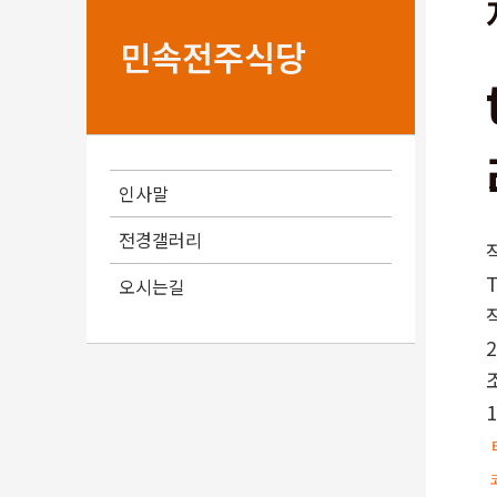
민속전주식당
인사말
전경갤러리
오시는길
2
1