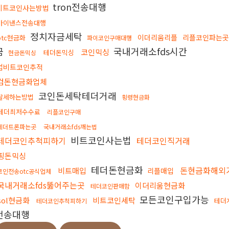
tron전송대행
비트코인사는방법
바이낸스전송대행
정치자금세탁
이더리움리플
리플코인파는곳
btc현금화
파이코인구매대행
금
국내거래소fds시간
코인믹싱
테더돈믹싱
현금돈믹싱
업비트코인추적
검돈현금화업체
코인돈세탁테더거래
탈세하는방법
횡령현금화
테더최저수수료
리플코인구매
테더트론파는곳
국내거래소fds깨는법
비트코인사는법
테더코인추척피하기
테더코인직거래
핑돈믹싱
테더돈현금화
돈현금화해외
비트매입
리플매입
코인전송otc공식업체
국내거래소fds뚫어주는곳
이더리움현금화
테더코인판매함
모든코인구입가능
sol현금화
비트코인세탁
테더
테더코인추척피하기
전송대행