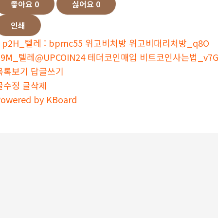
좋아요
0
싫어요
0
인쇄
p2H_텔레 : bpmc55 위고비처방 위고비대리처방_q8O
q9M_텔레@UPCOIN24 테더코인매입 비트코인사는법_v7
목록보기
답글쓰기
글수정
글삭제
owered by KBoard