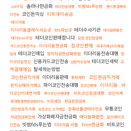
솔라나현금화
빗썸fds푸는법
sol구입
테더전송대행
핸드폰결제테
코인돈믹싱
비트대리송금
더전송
테더거래
테더수사기관
이더리움클레식사는곳
btc파는곳
테더원화환전
테더코인판매합니다
테더tron구입
모든코인현금화
잡코인판매
이더리움현금화
카드코인충전가능
국내거래소fds해결
테더코인매입
이더리움전송대행
정치자금현금화방법
돈
업체
신용카드코인전송
테더코인세탁
소
믹싱당일정산
검돈믹싱업체
액결제매입
탈세하는방법
이더리움판매
코인현금직거래
코인현금직거래
횡령세탁
파이코인전송대행
이더리움
돈믹싱해외거래소
테
잡코인판매
더코인비대면거래
비트코인송금대행
코인이체
파이코인구매대행
비트매입
현금돈현금화
휴대폰결제현금화85%
무통코인
문화상품권테더전송
코인현금직거래
모든코인 고가매입
가상화폐자금현금화
태더원화환전
자금현금화업체
알리페이코
빗썸fds푸는법
tron현금화
비트코인
이더리움 리플
인전송