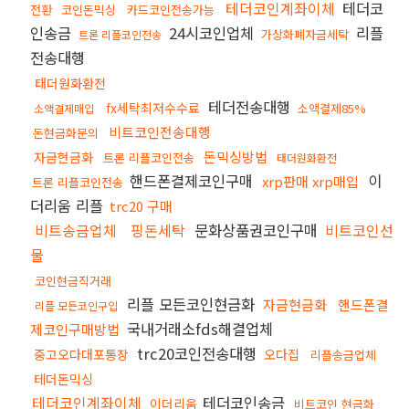
테더코인계좌이체
테더코
전환
코인돈믹싱
카드코인전송가능
인송금
24시코인업체
리플
가상화폐자금세탁
트론 리플코인전송
전송대행
태더원화환전
테더전송대행
fx세탁최저수수료
소액결제85%
소액결제매입
비트코인전송대행
돈현금화문의
돈믹싱방법
자금현금화
트론 리플코인전송
태더원화환전
핸드폰결제코인구매
이
xrp판매 xrp매입
트론 리플코인전송
더리움 리플
trc20 구매
비트송금업체
핑돈세탁
문화상품권코인구매
비트코인선
물
코인현금직거래
리플 모든코인현금화
자금현금화
핸드폰결
리플 모든코인구입
국내거래소fds해결업체
제코인구매방법
trc20코인전송대행
중고오다대포통장
오다집
리플송금업체
테더돈믹싱
테더코인계좌이체
테더코인송금
이더리움
비트코인 현금화