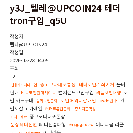
y3J_텔레@UPCOIN24 테더
tron구입_q5U
작성자
텔레@UPCOIN24
작성일
2026-05-28 04:05
조회
12
중고오다대포통장
테더코인계좌이체
블테
신용카드테더구입
판매
컬쳐랜드코인구입
코
리플코인대행
비트코인판매사이트
인 카드구매
코인해외지갑매입
개
usdc판매
솔라나현금화
인지갑 고가매입
테더트론현금화
정치자금믹싱
중고오다대포통장
카지노세탁
문상테더전환
테더전송대행
이더리움 리플
휴대폰결제85%
이더리움
세무조사피하는방법