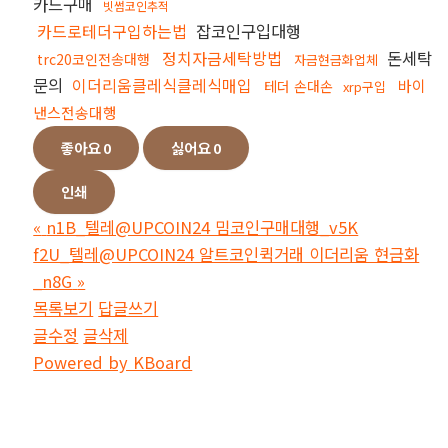
카드구매
빗썸코인추적
카드로테더구입하는법
잡코인구입대행
정치자금세탁방법
돈세탁
trc20코인전송대행
자금현금화업체
문의
이더리움클레식클레식매입
바이
테더 손대손
xrp구입
낸스전송대행
좋아요
0
싫어요
0
인쇄
«
n1B_텔레@UPCOIN24 밈코인구매대행_v5K
f2U_텔레@UPCOIN24 알트코인퀵거래 이더리움 현금화
_n8G
»
목록보기
답글쓰기
글수정
글삭제
Powered by KBoard