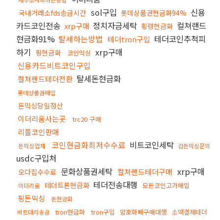
sol구입
신용
국내거래소fds송금시간
롯데상품권현금화94%
카드코인전송
정치자금세탁
컬쳐랜드
xrp구매
횡령현금화
현금화91%
탈세하는방법
테더코인추척피
테더tron구입
하기
xrp구매
핑현금화
코인믹싱
신용카드비트코인구입
탈세돈현금화
컬쳐랜드테더전환
롯데상품권매입
돈믹싱당일정산
이더리움사는곳
trc20 구매
리플코인판매
코인현금화최저수수료
비트코인세탁
돈믹싱업체
검돈믹싱문의
usdc구입처
문화상품권세탁
xrp구매
컬쳐랜드테더구매
오다집수수료
테더전송대행
테더트론현금화
모든코인고가매입
이더리움
핑돈믹싱
돈현금화
tron현금화
tron구입
암호화폐구매대행
소액결제테더
비트대리송금