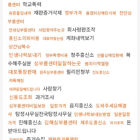
학교폭력
름센터
재판증거삭제
청부가격
천안심
유흥출입내역
몸캠피싱해킹삭제
부름센터
회사평판조작
안성심부름센터
사람찾아주는곳
계좌내역보기
흥신소의뢰비용
대포차찾는법
상간남복수
인생나락보내기
청주흥신소
복
청부폭행비용
선불심매입판매
수해주실분
심부름센터일잘하는곳
범죄이력열람
대포통장판매
필리핀청부
원주심부름센터
진도흥신소
카톡해킹
사람찾기
어려운일해드립니다
신용도조회
과거조사
음지흥신소
도와주세요해결
심부름센터비밀보장
밀항가격
탐정사무실전국탐정사무실
사
인생나락보내는방법
일본밀항
진해흥신소
김해심부름센터
돈
제주도흥신소
가격
위치추적
받아드립니다
증거수집
재판증거물열람
일본밀항