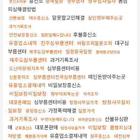
흥신소
청부업자절차
몸캠
중국밀항
청부업자
흥신소비용
피싱해결방법
말못할고민해결
살인청부해주는곳
신변보호
여수흥신소
과거기록조사
후불흥신소
안전보장흥신소
힘든일해드립니다
유흥업소내역
진주심부름센터
대구심
바람조회불륜조회
부름센터
밀항중국밀항
제주도심부름센터
협박받고있어요
제주도심부름센터
과거기록조사
심부름센터비용
도난차량위치추적
떼인돈받아주는곳
심부름센터전국심부름센터
신분증위조
유흥업소결제내역
비밀보장흥신소
비밀보장비밀보장
청부의뢰하는곳
자격조작
심부름센터비용
탐정사무실비
대포폰매입
탐정사무실가격
밀보장
가정폭력해결
광양흥신소
밀항가격
과거기록조사
선불유심판
무엇이든해드립니다
어려운일흥신소
매
대포폰판매
비밀보장
몸캠피싱대
군포흥신소
탐정사무실가격
유흥업소결제내역
처방법
원주흥신소
대전심부
재판증거삭제