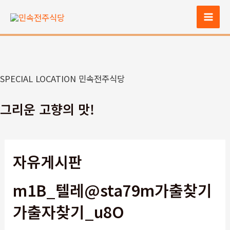
콘
텐
Mai
츠
Men
로
건
너
SPECIAL LOCATION 민속전주식당
뛰
기
그리운 고향의 맛!
자유게시판
m1B_텔레@sta79m가출찾기
가출자찾기_u8O