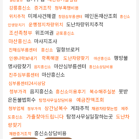
강릉흥신소
증거조작
청부폭행비용
미제사건해결
떼인돈재산조회
위치추적
창원심부름센터
흥신소
도난차량위치추적
운행정지차량위치
인생망치기
조선족청부
위조여권
군포흥신소
마산흥신소
마사지조사
밀항브로커
진해심부름센터
흥신소
행방불
학폭해결
도난차량찾기
인생나락보내기
마산흥신소
명사람찾기
마산심부름센터
음지흥신소
흥신소상담비용
마산흥신소
진주심부름센터
심부름센터24시상담
음지흥신소
못받
청부가격
흥신소이용후기
복수해주실분
은돈불법회수
예금잔액조회
탐정사무실상담비용
상간남복수
계좌추적
청부업체
채권차량찾는법
제주
청부가격
가출찾아드립니다
탐정사무실일잘하는곳
도난차
도흥신소
량찾기
흥신소상담비용
재판증거조작