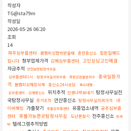
작성자
TG@sta79m
작성일
2026-05-26 06:20
조회
14
파주심부름센터
힘든일해드
몸캠피싱협박받을때
춘천흥신소
청부업체가격
고민상담고민해결
립니다
김해심부름센터
자금추적
안전보장탐정사무실
중국밀항가
심부름센터디시
탐정사무실의뢰비용
못받은돈불법회수
격
몸캠피싱해킹삭제
흥신소24시상담
복수대행
위치추적
탐정사무실전
인생나락보내기
심부름센터
김해흥신소
국탐정사무실
안산흥신소
네
증거조작
탐정사무실의뢰가격
가출찾기
유흥업소내역
이버해킹
공주심부름
후불심부름센터
후불가능한곳탐정사무실
전주흥신소
센터
도난폰찾기
돈세
텔레그램추적방법
탁