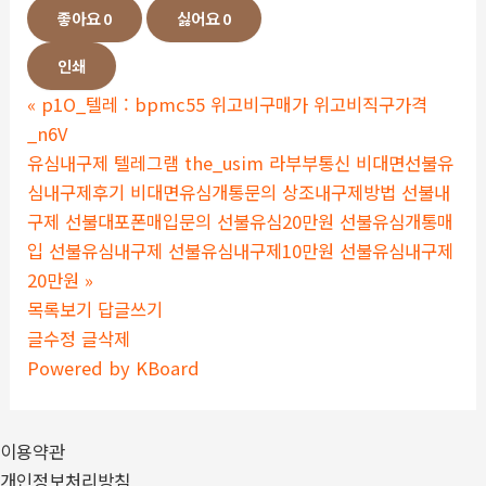
좋아요
0
싫어요
0
인쇄
«
p1O_텔레 : bpmc55 위고비구매가 위고비직구가격
_n6V
유심내구제 텔레그램 the_usim 라부부통신 비대면선불유
심내구제후기 비대면유심개통문의 상조내구제방법 선불내
구제 선불대포폰매입문의 선불유심20만원 선불유심개통매
입 선불유심내구제 선불유심내구제10만원 선불유심내구제
20만원
»
목록보기
답글쓰기
글수정
글삭제
Powered by KBoard
이용약관
개인정보처리방침