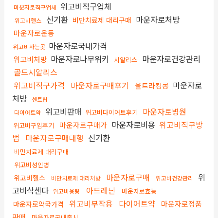
위고비직구업체
마운자로직구업체
신기환
마운자로처방
비만치료제 대리구매
위고비헬스
마운자로운동
마운자로국내가격
위고비사는곳
마운자로나무위키
마운자로건강관리
위고비처방
시알리스
골드시알리스
위고비직구가격
마운자로구매후기
마운자로
울트라킹콩
처방
센트립
위고비판매
마운자로병원
위고비다이어트후기
다이어트약
마운자로비용
위고비직구방
마운자로구매가
위고비구입후기
법
마운자로구매대행
신기환
비만치료제 대리구매
위고비성인병
마운자로구매
위
위고비헬스
비만치료제 대리처방
위고비건강관리
고비삭센다
아드레닌
마운자로효능
위고비용량
위고비부작용
다이어트약
마운자로정품
마운자로약국가격
판매
마운자로국내출시