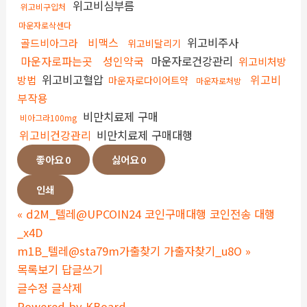
위고비심부름
위고비구입처
마운자로삭센다
비맥스
위고비주사
골드비아그라
위고비달리기
마운자로파는곳
성인약국
마운자로건강관리
위고비처방
위고비고혈압
위고비
방법
마운자로다이어트약
마운자로처방
부작용
비만치료제 구매
비아그라100mg
위고비건강관리
비만치료제 구매대행
좋아요
0
싫어요
0
인쇄
«
d2M_텔레@UPCOIN24 코인구매대행 코인전송 대행
_x4D
m1B_텔레@sta79m가출찾기 가출자찾기_u8O
»
목록보기
답글쓰기
글수정
글삭제
Powered by KBoard