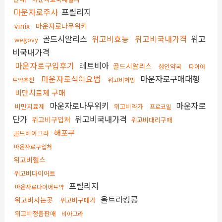
마운자로주사
프릴리지
vinix
마운자로나무위키
골드시알리스
위고비효능
위고비국내가격
위고
wegovy
비국내가격
마운자로구입후기
레트비아
골드시알리스
성인약국
다이어
마운자로식이요법
마운자로구매대행
트약추천
위고비처방
비만치료제 구매
마운자로나무위키
마운자로
비만치료제
위고비약가
프로코밀
단가
위고비국내가격
위고비구입처
위고비대리구매
해포쿠
골드비아그라
마운자로구입처
위고비헬스
위고비다이어트
프릴리지
마운자로다이어트약
울트라킹콩
위고비사는곳
위고비구매가
위고비정품판매
비아그라