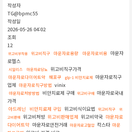
작성자
TG@bpmc55
작성일
2026-05-26 04:02
조회
12
마운자
마운자로용량
마운자로비용
위고비직구
위고비부작용
로헬스
위고비직구가격
시알리스
마운자로당뇨
마운자로직구
마운자로다이어트약
해포쿠
glp-1 비만치료제
업체
vinix
마운자로직구방법
비만치료제 구매
마운자로국내
마운자로처방방법
위고비구매
가격
아드레닌
비만치료제 구입
위고비식이요법
위고비직구
위
위고비처방
위고비판매업체
위고비약국
마운자로
고비판매
다이어트약
마운자로안전거래
칵스타
마운
마운자로고혈압