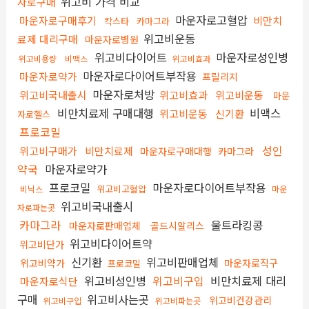
위고비 가격 비교
자로구매
마운자로고혈압
마운자로구매후기
비만치
칵스타
카마그라
위고비운동
료제 대리구매
마운자로병원
위고비다이어트
마운자로성인병
위고비용량
비맥스
위고비효과
마운자로다이어트부작용
마운자로약가
프릴리지
마운자로처방
위고비국내출시
위고비효과
위고비운동
마운
비만치료제 구매대행
비맥스
위고비운동
신기환
자로헬스
프로코밀
성인
위고비구매가
비만치료제
마운자로구매대행
카마그라
약국
마운자로약가
프로코밀
마운자로다이어트부작용
위고비고혈압
비닉스
마운
위고비국내출시
자로파는곳
카마그라
울트라킹콩
마운자로판매업체
골드시알리스
위고비다이어트약
위고비단가
신기환
위고비판매업체
위고비약가
마운자로직구
프로코밀
위고비성인병
위고비구입
비만치료제 대리
마운자로식단
구매
위고비사는곳
위고비건강관리
위고비구입
위고비파는곳