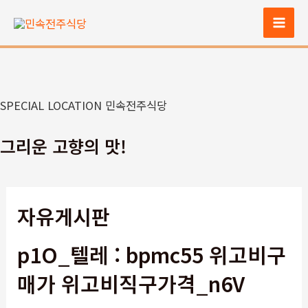
콘
텐
Mai
츠
Men
로
건
너
SPECIAL LOCATION 민속전주식당
뛰
기
그리운 고향의 맛!
자유게시판
p1O_텔레 : bpmc55 위고비구
매가 위고비직구가격_n6V