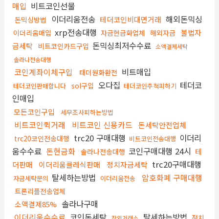
매입
비트코인선물
이더리움전송
해외돈믹싱
테더코인비대면거래
돈믹싱방법
xrp전송대행
불법자
이더리움매입
자금현금화업체
해외자금
돈믹싱최저수수료
금세탁
비트코인카드구입
소액결제세탁
솔라나전송대행
코인계좌이체구입
비트매입
태더원화환전
오다집
테더코
sol구입
테더코인판매합니다
테더코인추척피하기
인매입
모든코인구입
세무조사피하는방법
비트코인퀵거래
비트코인 신용카드
돈세탁안전업체
trc20 구매대행
이더리
trc20코인전송대행
비트코인전송대행
움수수료
돈현금화
코인구매대행 24시
테
솔라나전송대행
trc20구매대행
더판매
이더리움클레식판매
정치자금세탁
탈세하는방법
암호화폐 구매대행
자금세탁문의
이더리움전송
트론리플전송업체
솔라나구매
소액결제85%
이더리움수수료
코인돈세탁
탈세하는방법
정치
장외거래소