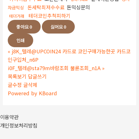
돈세탁최저수수료
돈믹싱문의
자금믹싱
테더코인추척피하기
테더거래
좋아요
0
싫어요
0
인쇄
«
j8K_텔레@UPCOIN24 카드로 코인구매가능한곳 카드코
인구입처_n6P
i0F_텔레@sta79m바람조회 불륜조회_n1A
»
목록보기
답글쓰기
글수정
글삭제
Powered by KBoard
이용약관
개인정보처리방침