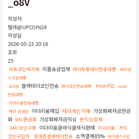
_o8V
작성자
텔레@UPCOIN24
작성일
2026-05-23 20:16
조회
25
리플송금업체
비트코인퀵거래
테더무통테더전송대행
바이낸
스구입대행
블랙테더코인전송
tron구입
파이코인전송대행
usdc
오다집
전송대행
이더리움전송대행
이더리움매입
테더개인거래
가상화폐자금현금
테더 손대손
화
btc현금화
가상화폐자금믹싱
돈믹싱업체
이더리움클레식클레식판매
24시코인구매
이더리움
카드
소액결제85%
코인구입처
휴대폰결제테더전송
바이낸스구입