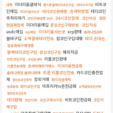
이더리움클레식
비트코
대행
핸드폰결제비트코인구입
테더수사기관
인매입
돈세탁방법
테더코인
테더코인판매함
이더리움사는곳
추척피하기
24시코인업체
코인믹싱
검돈
코인구매대행 24시
이더리움매입
코인믹싱
현금화업체
문상코인구매방법
usdc매입
이더리움사는곳
xrp판매
솔라나현금화
xrp매입
블테구입
소액결제테더전송
잡코인구입대행
테더 손대손
암호화폐구매대행
블랙테더코인구입
해외자금
문상코인구입
리플코인판매
비트코인구입
코인돈세탁
이더리움현금화
돈세탁해외거래소
리플전송대행
트론 리플코인전송
카드코인충전업
솔라나매입 솔라나판매
체
장외거래
정치자금세탁
업비트코인추적
아프리카tv돈현금화
파이코인구입
암호화폐
소액결제코인구매
업비트코인추적
테더판매
비트코인현금화
코인이
코인구매사이트
코인이체
체구입