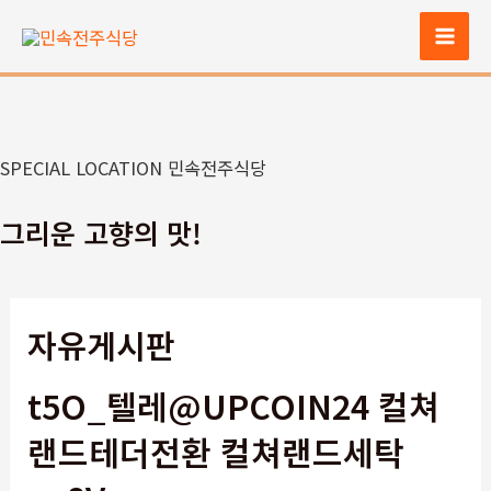
콘
텐
Mai
츠
Men
로
건
너
SPECIAL LOCATION 민속전주식당
뛰
기
그리운 고향의 맛!
자유게시판
t5O_텔레@UPCOIN24 컬쳐
랜드테더전환 컬쳐랜드세탁