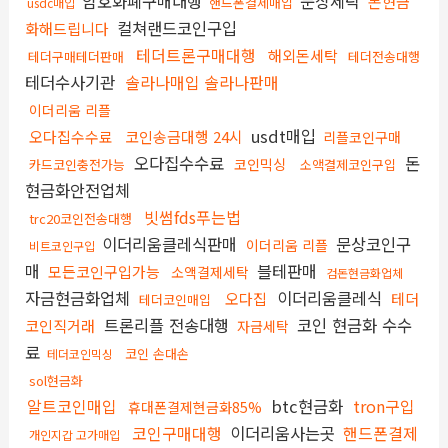
암호화폐구매대행
문상세탁
돈현금
핸드폰결제매입
usdc매입
컬쳐랜드코인구입
화해드립니다
테더트론구매대행
해외돈세탁
테더구매테더판매
테더전송대행
테더수사기관
솔라나매입 솔라나판매
이더리움 리플
usdt매입
오다집수수료
코인송금대행 24시
리플코인구매
오다집수수료
돈
코인믹싱
카드코인충전가능
소액결제코인구입
현금화안전업체
빗썸fds푸는법
trc20코인전송대행
이더리움클레식판매
문상코인구
이더리움 리플
비트코인구입
매
블테판매
모든코인구입가능
소액결제세탁
검돈현금화업체
자금현금화업체
이더리움클레식
오다집
테더
테더코인매입
트론리플 전송대행
코인 현금화 수수
코인직거래
자금세탁
료
코인 손대손
테더코인믹싱
sol현금화
알트코인매입
btc현금화
tron구입
휴대폰결제현금화85%
코인구매대행
이더리움사는곳
핸드폰결제
개인지갑 고가매입