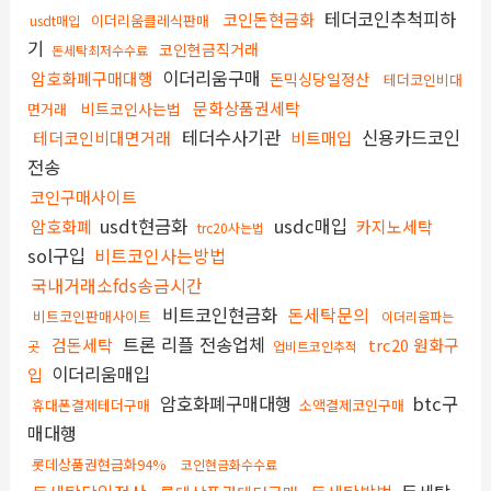
테더코인추척피하
코인돈현금화
이더리움클레식판매
usdt매입
기
코인현금직거래
돈세탁최저수수료
이더리움구매
암호화폐구매대행
돈믹싱당일정산
테더코인비대
문화상품권세탁
비트코인사는법
면거래
테더수사기관
신용카드코인
테더코인비대면거래
비트매입
전송
코인구매사이트
usdt현금화
usdc매입
암호화폐
카지노세탁
trc20사는법
sol구입
비트코인사는방법
국내거래소fds송금시간
비트코인현금화
돈세탁문의
비트코인판매사이트
이더리움파는
트론 리플 전송업체
검돈세탁
trc20 원화구
곳
업비트코인추적
이더리움매입
입
암호화폐구매대행
btc구
휴대폰결제테더구매
소액결제코인구매
매대행
롯데상품권현금화94%
코인현금화수수료