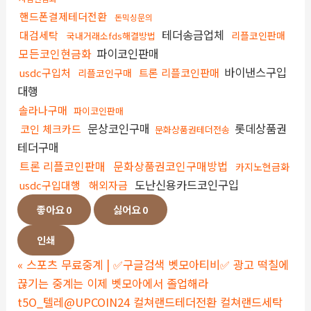
핸드폰결제테더전환
돈믹싱문의
테더송금업체
대검세탁
리플코인판매
국내거래소fds해결방법
모든코인현금화
파이코인판매
바이낸스구입
usdc구입처
트론 리플코인판매
리플코인구매
대행
솔라나구매
파이코인판매
문상코인구매
롯데상품권
코인 체크카드
문화상품권테더전송
테더구매
트론 리플코인판매
문화상품권코인구매방법
카지노현금화
도난신용카드코인구입
usdc구입대행
해외자금
좋아요
0
싫어요
0
인쇄
«
스포츠 무료중계 | ✅구글검색 벳모아티비✅ 광고 떡칠에
끊기는 중계는 이제 벳모아에서 졸업해라
t5O_텔레@UPCOIN24 컬쳐랜드테더전환 컬쳐랜드세탁