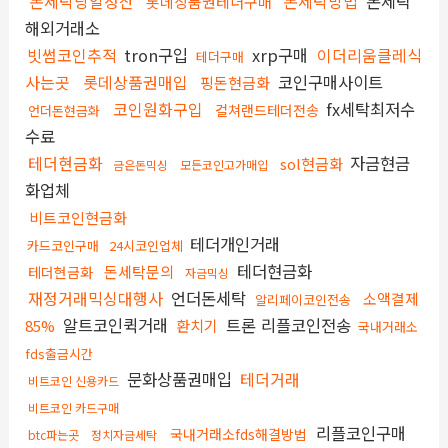
돈세탁당일정산
돈세탁방법
돈세탁
롯데상품권테더구매
해외거래소
빗썸코인추적
tron구입
xrp구매
이더리움클레식
테더구매
사는곳
롯데상품권매입
코인구매사이트
핑돈현금화
코인원화구입
fx세탁최저수
컬쳐랜드테더전송
언더돈현금화
수료
테더현금화
자금현금
sol현금화
금은돈믹싱
모든코인고가매입
화업체
비트코인현금화
테더개인거래
카드코인구매
24시코인업체
테더현금화
돈세탁문의
테더현금화
자금믹싱
재정거래믹싱대행사
언더돈세탁
소액결제
알리페이코인전송
알트코인퀵거래
트론 리플코인전송
85%
환치기
국내거래소
fds출금시간
문화상품권매입
테더거래
비트코인 신용카드
비트코인 카드구매
리플코인구매
국내거래소fds해결방법
btc파는곳
정치자금세탁