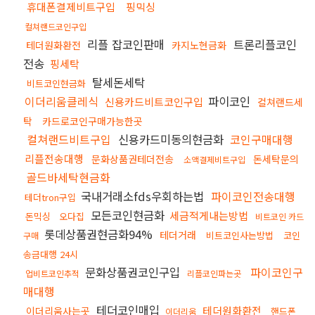
휴대폰결제비트구입
핑믹싱
컬쳐랜드코인구입
리플 잡코인판매
트론리플코인
테더원화환전
카지노현금화
전송
핑세탁
탈세돈세탁
비트코인현금화
이더리움클레식
파이코인
신용카드비트코인구입
컬쳐랜드세
탁
카드로코인구매가능한곳
컬쳐랜드비트구입
신용카드미동의현금화
코인구매대행
리플전송대행
문화상품권테더전송
돈세탁문의
소액결제비트구입
골드바세탁현금화
국내거래소fds우회하는법
파이코인전송대행
테더tron구입
모든코인현금화
세금적게내는방법
돈믹싱
오다집
비트코인 카드
롯데상품권현금화94%
테더거래
비트코인사는방법
코인
구매
송금대행 24시
문화상품권코인구입
파이코인구
업비트코인추적
리플코인파는곳
매대행
테더코인매입
테더원화환전
이더리움사는곳
핸드폰
이더리움