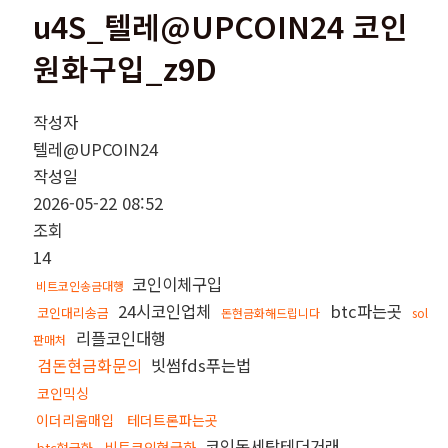
u4S_텔레@UPCOIN24 코인
원화구입_z9D
작성자
텔레@UPCOIN24
작성일
2026-05-22 08:52
조회
14
코인이체구입
비트코인송금대행
24시코인업체
btc파는곳
코인대리송금
돈현금화해드립니다
sol
리플코인대행
판매처
검돈현금화문의
빗썸fds푸는법
코인믹싱
이더리움매입
테더트론파는곳
코인돈세탁테더거래
비트코인현금화
btc현금화