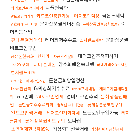
리플현금화
테더코인추척피하기
금은돈세탁
카드코인충전가능
테더코인믹싱
알트코인퀵거래
문화상품권테더전송
이
문화상품권현금화91%
암호화폐 구매대행
더리움매입
휴대폰결제매입
테더최저수수료
문화상품권
컬쳐랜드세탁
비트코인구입
테더코인추척피하기
환치기
금은돈현금화
자금믹싱문의
암호화폐전송대행
테더 손대손
trc20 구매
국내거래소fds시간
컬쳐랜드91%
돈현금화당일정산
xrp구입
테더개인지갑
fx믹싱최저수수료
tron현금화
trc20구매대행
재테크자금세탁문
xrp판매
24시코인업체
업비트코인추적
문화상품권매
의
입
돈현금화수수료최저
롯데상품권코인구매
컬쳐랜드테더전송
알트코인퀵거래
모든코인구입가능
테더코인계좌이체
리플
롯데상품권비트구입
오다집
현금화
가상화폐선물거래
소액결제현금화85%
가상화폐자금현금화