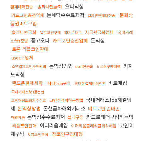
오다믹싱
솔라나현금화
결제테더전송
돈세탁수수료최저
문화상
카드코인충전업체
컬쳐랜드테더전송
품권비트구입
솔라나현금화
자금현금화업체
국내거래
알트코인구매
테더 손대손
중고오다
돈믹싱
카드코인충전업체
소fds증빙
트론 리플코인판매
usdc구입처
돈믹싱방법
카지
소액결제코인구매방법
usdt현금화
trc20 구매대행
노믹싱
비트매입
핸드폰결제세탁
테더tron구입
휴대폰결제테더전환
국내거래소fds뚫는법
국내거래소fds해결업
코인추적피하는방법
코인현금화최저수수료
체
돈믹싱방법
돈현금화해외거래소
비트코인 손대손
돈믹싱수수료최저
카드로테더구입하는법
블테구입
해외자금
이더리움매입
코인이
리플코인판매
이더리움클레식클레식매입
체구입
잡코인구입대행
빗썸코인추적