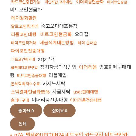
이더리움현금화
카드코인충전가능
개인지갑 고가매입
테더코인송금
비트코인현금화
테더원화환전
중고오다대포통장
알트코인퀵거래
비트코인현금화
오다집
리플코인대행
세금적게내는방법
테더코인직거래
테더 손대손
파이코인전송대행
xrp구매
비트코인퀵거래
정치자금믹싱방법
이더리움
암호화폐구매대
블랙테더코인구입
행
리플매입
비트코인송금대행
카지노세탁
돈세탁최저수수료
자금세탁
소액결제현금화85%
usdt판매대행
이더리움전송대행
이더리움전송대행
솔라나구매
좋아요
0
싫어요
0
인쇄
«
p7A_텔레@UPCOIN24 비트코인 카드구입 비트코인카