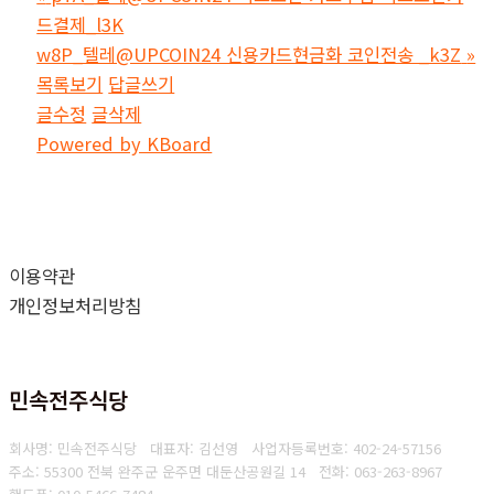
드결제_l3K
w8P_텔레@UPCOIN24 신용카드현금화 코인전송 _k3Z
»
목록보기
답글쓰기
글수정
글삭제
Powered by KBoard
이용약관
개인정보처리방침
민속전주식당
회사명: 민속전주식당 대표자: 김선영
사업자등록번호: 402-24-57156
주소: 55300 전북 완주군 운주면 대둔산공원길 14
전화: 063-263-8967