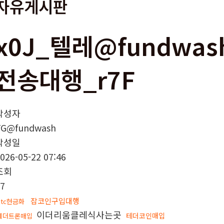
자유게시판
x0J_텔레@fundwash
전송대행_r7F
작성자
TG@fundwash
작성일
026-05-22 07:46
조회
7
잡코인구입대행
btc현금화
이더리움클레식사는곳
테더코인매입
테더트론매입