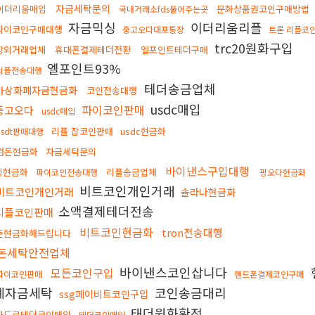
자금세탁문의
이더리움매입
문화상품권코인구매방법
국내거래소fds뚫어주는곳
자금믹싱
이더리움리플
파이코인구매대행
중고오다대포통장
트론 리플코
trc20원화구입
장외거래업체
휴대폰결제테더전환
엘포인트테더구매
엘포인트93%
리플전송대행
테더송금업체
가상화폐자금현금화
코인전송대행
usdc매입
파이코인판매
중고오다
usdc매입
리플 잡코인판매
usdc현금화
usdt판매대행
검돈현금화
자금세탁문의
바이낸스구입대행
핑현금화
리플송금업체
파이코인전송대행
핑오다현금화
비트코인개인거래
비트코인개인거래
솔라나현금화
소액결제테더전송
리플코인판매
비트코인현금화
tron전송대행
돈현금화해드립니다
돈세탁안전업체
바이낸스코인삽니다
모든코인구입
파이코인판매
핸드폰결제코인구매
폐자금세탁
코인송금대리
ssg페이비트코인구입
태더원화환전
카드로테더코인매입
테더코인매입