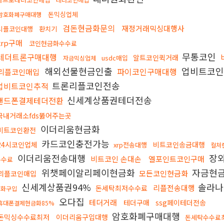
돈믹싱업체
암호화폐구매대행
검돈현금화문의
재정거래믹싱대행사
리플코인대행
환치기
xrp구매
코인현금화수수료
무통코인
테더트론구매대행
알트코인퀵거래
usdc매입
자금믹싱업체
해외선물현금인출
업비트코
파이코인구매대행
리플코인매입
트론리플코인전송
업비트코인추적
신세계상품권테더전송
핸드폰결제테더전환
국내거래소fds뚫어주는곳
이더리움현금화
비트코인환전
카드코인충전가능
24시코인업체
비트코인송금대행
xrp전송대행
컬쳐
이더리움전송대행
장
비트코인 손대손
엘포인트코인구매
수수료
위챗페이알리페이현금화
자금현
모든코인현금화
리플코인매입
신세계상품권94%
솔라
리플전송대행
돈세탁최저수수료
원화구입
오다집
테더거래
테더구매
ssg페이테더전송
휴대폰결제현금화85%
암호화폐구매대행
돈믹싱수수료최저
이더리움구입대행
돈세탁수수료