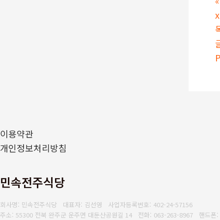
«
P
이용약관
개인정보처리방침
민속전주식당
회사명: 민속전주식당 대표자: 김선영
사업자등록번호: 402-24-57156
주소: 55300 전북 완주군 운주면 대둔산공원길 14
전화: 063-263-8967
핸드폰: 