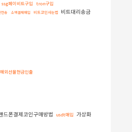
ssg페이비트구입
tron구입
비트대리송금
비트코인사는법
인전송
소액결제매입
해외선물현금인출
핸드폰결제코인구매방법
가상화
usdt매입