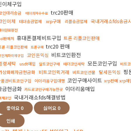
인이체구입
trc20판매
코인대리송금
테더최저수수료
코인이체
국내거래소fds송금
xrp구매
테더송금업체
리플송금업체
태더원화환전
휴대폰결제비트구입
트론 리플코인판매
sol판매처
trc20 판매
트론 리플코인판매
트론구매
비트코인환전
코인돈믹싱
코인계좌이체구입
모든코인구입
횡령세탁
usdt매입
알트코인구매
테더코인세탁
비트코
핑
비트코인퀵거래
탈세돈믹싱
가상화폐자금현금화
비트코인선물
코인구매사이트
상품권비트코인구입
이더리움구입대행
xrp판매 xrp매
자금현금화
이더리움매입
카드로코인구매가능한곳
국내거래소fds해결방법
이체코인
좋아요
0
싫어요
0
인쇄