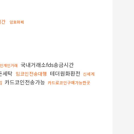
시간
암호화폐
국내거래소fds송금시간
인개인거래
돈세탁
테더원화환전
밈코인전송대행
신세계
카드코인전송가능
입
카드로코인구매가능한곳