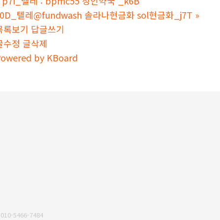
p7I_텔레 : bpmc55 성인약국 _k6B
x0D_텔레@fundwash 솔라나현금화 sol현금화_j7T
»
목록보기
답글쓰기
글수정
글삭제
owered by KBoard
010-5466-7484