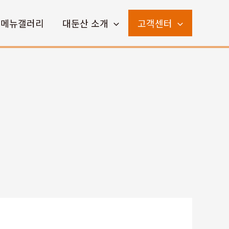
메뉴갤러리
대둔산 소개
고객센터