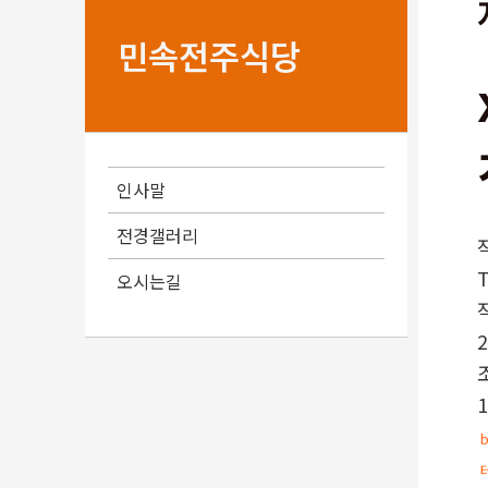
민속전주식당
인사말
전경갤러리
오시는길
2
1