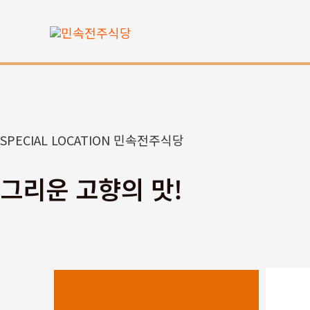
콘
텐
츠
로
건
너
뛰
SPECIAL LOCATION 민속전주식당
기
그리운 고향의 맛!