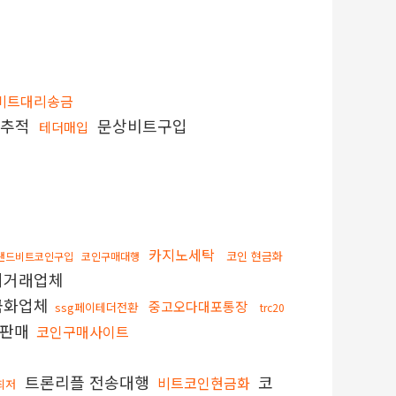
비트대리송금
인추적
문상비트구입
테더매입
카지노세탁
코인 현금화
랜드비트코인구입
코인구매대행
외거래업체
금화업체
중고오다대포통장
ssg페이테더전환
trc20
나판매
코인구매사이트
트론리플 전송대행
코
비트코인현금화
최저