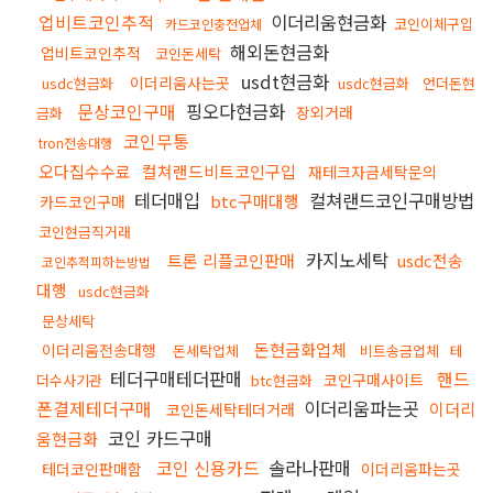
업비트코인추적
이더리움현금화
코인이체구입
카드코인충전업체
해외돈현금화
업비트코인추적
코인돈세탁
usdt현금화
이더리움사는곳
usdc현금화
usdc현금화
언더돈현
문상코인구매
핑오다현금화
장외거래
금화
코인무통
tron전송대행
오다집수수료
컬쳐랜드비트코인구입
재테크자금세탁문의
테더매입
컬쳐랜드코인구매방법
btc구매대행
카드코인구매
코인현금직거래
카지노세탁
트론 리플코인판매
usdc전송
코인추적피하는방법
대행
usdc현금화
문상세탁
돈현금화업체
이더리움전송대행
돈세탁업체
비트송금업체
테
테더구매테더판매
핸드
코인구매사이트
더수사기관
btc현금화
폰결제테더구매
이더리움파는곳
이더리
코인돈세탁테더거래
코인 카드구매
움현금화
코인 신용카드
솔라나판매
테더코인판매함
이더리움파는곳