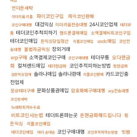
언더돈세탁
파이코인구입
파이코인판매
이더리움 리플
대검믹싱
24시코인업체
이더리움전송대행
테더무
코인구매대행
테더코인추척피하기
핸드폰결제매입
소액결제비트코인구입
통
테더코인매입
usdc매입
돈믹싱당일정산
코인전
리플코인매입
장외거래
불법자금믹싱
송대행
xrp구매
소액결제코인구매
테더무통
오다현금
코인구매대행
화
컬쳐랜드매입
코인추적피하는방법
테더현금화
핑현금화
솔라나매입 솔라나판매
카드코인충
검돈믹싱업체
리플코인판매
전업체
문화상품권매입
암호화폐구매대행
문상테더구매
xrp전송대행
코인돈세탁
fx세탁최저수수료
비트코인사는법
테더트론파는곳
돈현금화해드립니다
핑
돈믹싱
리플코인매입
코인구매대행
빗썸
테더코인매입
테더 손대손
코인추적피하는방법