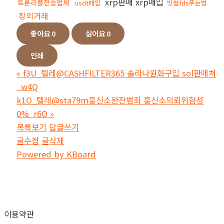
xrp판매 xrp매입
트론리플전송업체
usdt매입
빗썸fds푸는법
장외거래
좋아요
0
싫어요
0
인쇄
«
f3U_텔레@CASHFILTER365 솔라나원화구입 sol판매처
_w4Q
k1O_텔레@sta79m흥신소완전범죄 흥신소의뢰위험성
0%_r6O
»
목록보기
답글쓰기
글수정
글삭제
Powered by KBoard
이용약관