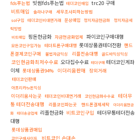
빗썸fds푸는법
trc20 구매
fds푸는법
테더코인매입
비트매입
세무조사피하는방법
솔라나구매
문상매입
sol구입
테더코인비대면거래
정치자금현금화
정치자금세
탁방법
핑돈현금화
파이코인구매대행
자금현금화업체
비트매입
롯데상품권테더전환
핸드
테더트론구매대행
모든코인구입가능
폰결제코인구매
리플전송대행
불법자금믹싱
골드바믹싱믹싱
코인현금화최저수수료
오다집수수료
테더코인계좌
테더구매
이체
이더리움판매
롯데상품권94%
장외거래
테더코인판매
아프리카tv돈믹싱
테더무
이더리움사는곳
테더코인비대면거래
코인현금화수수료
통 테더전송대행
리플코인파는곳
핸드폰결제세탁
이더리움현금
리플현금화
비트코인구입
테더무통테더전송
화
테더송금업체
대행
롯데상품권매입
비트코인 손대손
코인구매사이트