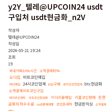
y2Y_텔레@UPCOIN24 usdt
구입처 usdt현금화_n2V
작성자
텔레@UPCOIN24
작성일
2026-05-21 19:24
조회
19
국내거래소fds시간
소액결제85%
오다집
비트코인매입
24시코인업체
btc현금화
xrp구매
테더매입
돈믹싱안전업체
소액결제비트코인구입
돈현
이더리움매입
리플코인판매
테더코인세탁
비트코인현금화
금화최저수수료
현금돈믹싱
코인돈세탁
usdt판매대행
소액결제
매입