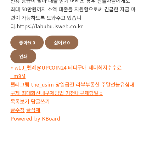
신용 등급이 낮아 대출 받기 어려운 경우 신불자들에게도
최대 50만원까지 소액 대출을 지원함으로써 긴급한 자금 마
련이 가능하도록 도와주고 있습니
다.https://labubu.isweb.co.kr
좋아요
0
싫어요
0
인쇄
«
w1J_텔레@UPCOIN24 테더구매 테더최저수수료
_m9M
텔레그램 the_usim 당일급전 라부부통신 주말선불유심내
구제 최대회선내구제방법 가전내구제당일
»
목록보기
답글쓰기
글수정
글삭제
Powered by KBoard