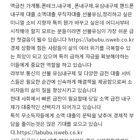
액급전ˏ가개통،폰테크،내구제¸폰내구제‚유심내구제ˎ핸드폰
내구제ˏ대출ˏ소액대출ˎ무직자대출ˏ선불유심,정리하고 싶은
미니멀 소비 지향자 특히 뭔가 바꾸고 싶은데 어디서부터
시작해야 할지 모르는 분들이라면 선불유심이 가장 쉬운 급
전 첫걸음이 될수 있습니다 https://labubu.isweb.co.kr
경제 상황에 힘든 사람들이 삶의 여러 위기를 극복할수 있
는 희망이 되고 있으며 특히 급하게 자금을 확보해야하는
이들에게 중요한 역할을 하고 있습니다
라부부 통신의 선불 유심내구제 및 다양한 급전 대출 서비
스들은 필요한 순간에 신속하게 해결책을 제공함으로써 소
비자들의 삶의 질을 향상시키고 있습니다
현대 사회에서 빠른 급전이 필요할때 당일 소액 급전 내구
제가 대중적인 선택지가 되어가고 있습니다
특히 무소득자들에게 소액 대출의 문턱을 낮추어 경제적 부
담을 줄이는것은 많은 기대를 모으고 있습니
다.https://labubu.isweb.co.kr