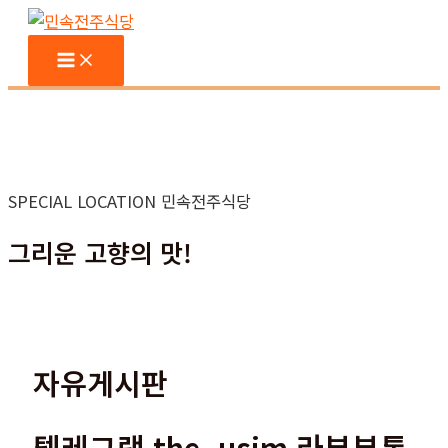
콘
텐
Main
Menu
츠
로
건
너
뛰
SPECIAL LOCATION 민속전주식당
기
그리운 고향의 맛!
자유게시판
텔레그램 the_usim 라부부통