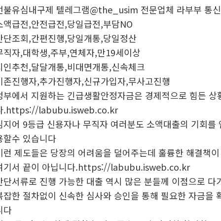
선불유심내구제 텔레그램@the_usim 전문업체 라부부 통신
소액급전,안전급전,당일급전,부담NO
간단조회,간편진행,당일개통,당일정산
무직자,대학생,주부,연체자,만19세이상
지인추천,달달개통,비대면개통,신속체크
기존진행자,추가진행자,신규가입자,무사고진행
정부에서 지원하는 긴급생활안정자금은 경제적으로 힘든 상황
.https://labubu.isweb.co.kr
심지어 9등급 신용자나 무직자 여러분도 소액대출의 기회를 
용할수 있습니다
이런 제도들은 당장의 어려움을 덜어주는데 훌륭한 해결책이
여기서 끝이 아닙니다.https://labubu.isweb.co.kr
간단서류로 진행 가능한 대출 역시 많은 분들께 이점으로 
복잡한 절차없이 신속한 심사와 승인을 통해 필요한 자금을 
니다