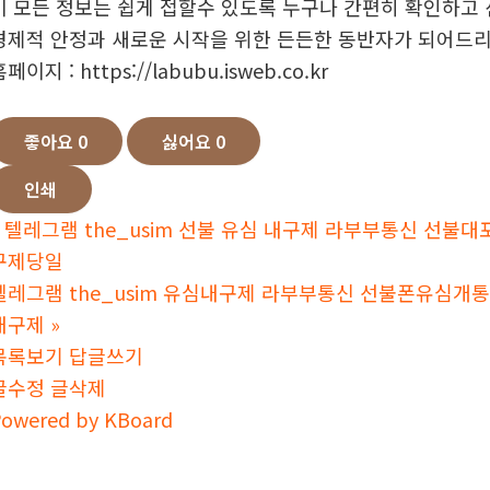
이 모든 정보는 쉽게 접할수 있도록 누구나 간편히 확인하고
경제적 안정과 새로운 시작을 위한 든든한 동반자가 되어드
페이지 : https://labubu.isweb.co.kr
좋아요
0
싫어요
0
인쇄
텔레그램 the_usim 선불 유심 내구제 라부부통신 선
구제당일
텔레그램 the_usim 유심내구제 라부부통신 선불폰유심
내구제
»
목록보기
답글쓰기
글수정
글삭제
owered by KBoard