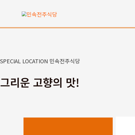
콘
텐
츠
로
건
너
뛰
SPECIAL LOCATION 민속전주식당
기
그리운 고향의 맛!