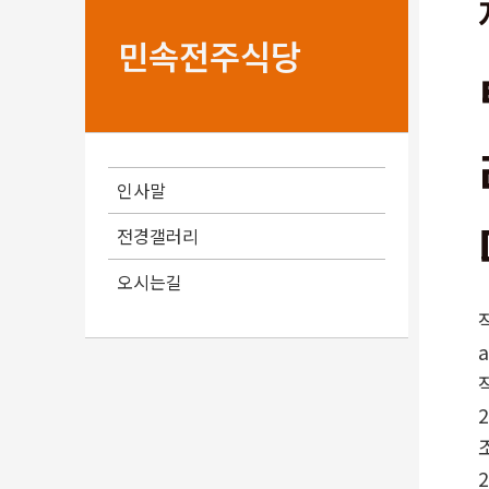
민속전주식당
인사말
전경갤러리
오시는길
a
2
2