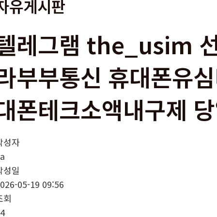
자유게시판
텔레그램 the_usim
라부부통신 휴대폰유심
대폰테크소액내구제 
작성자
a
작성일
026-05-19 09:56
조회
4