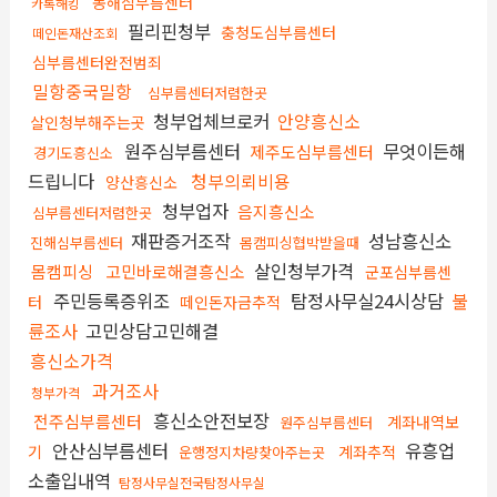
동해심부름센터
카톡해킹
필리핀청부
충청도심부름센터
떼인돈재산조회
심부름센터완전범죄
밀항중국밀항
심부름센터저렴한곳
청부업체브로커
안양흥신소
살인청부해주는곳
원주심부름센터
무엇이든해
제주도심부름센터
경기도흥신소
드립니다
청부의뢰비용
양산흥신소
청부업자
음지흥신소
심부름센터저렴한곳
재판증거조작
성남흥신소
진해심부름센터
몸캠피싱협박받을때
살인청부가격
몸캠피싱
고민바로해결흥신소
군포심부름센
주민등록증위조
탐정사무실24시상담
불
터
떼인돈자금추적
륜조사
고민상담고민해결
흥신소가격
과거조사
청부가격
흥신소안전보장
전주심부름센터
계좌내역보
원주심부름센터
안산심부름센터
유흥업
기
계좌추적
운행정지차량찾아주는곳
소출입내역
탐정사무실전국탐정사무실