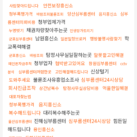
안전보장흥신소
사람찾아드립니다
청부폭행가격
양산심부름센터
심부
음지흥신소
바람조회불륜조회
청부업체가격
름센터의뢰비용
채권차량찾아주는곳
누명벗기
인생망가트리기
남원흥신소
학
행방불명사람찾기
일본밀항브로커
군포심부름센터
교폭력해결
탐정사무실일잘하는곳
말못할고민해결
군포흥신소
바람조회
청부업자
협박받고있어요
창원심부름센터
떼인돈자금추적
cctv
신상털기
심부름센터저렴한곳
고민해결해드립니다
분석
불륜조사유흥업소조사
심부름센터24시상담
도와주세요
회사진급조작
억울한일해결
상간남복수
탐정사무실상담비용
대포차찾는법
음지흥신소
청부폭행가격
복수해드립니다
대리복수해주는곳
진해심부름센터
심부름센터24시상담
힘든일
울산심부름센터
해드립니다
용인흥신소