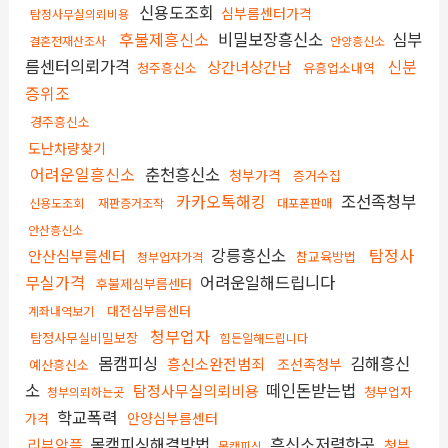
신용도조회
심부름센터가격
탐정사무실의뢰비용
후불제흥신소
비밀보장흥신소
심부
결혼전재산조사
안양흥신소
름센터의뢰가격
신분
상간녀상간남
청주흥신소
유흥업소내역
증위조
경주흥신소
도난차량찾기
어려운일흥신소
춘천흥신소
청부가격
증거수집
카카오톡해킹
조선족청부
신용도조회
재판증거조작
대포폰판매
안산흥신소
강릉흥신소
탐정사
안산심부름센터
참교육방법
청부업자가격
무실가격
어려운일해드립니다
후불제심부름센터
대전심부름센터
계좌내역보기
청부업자
탐정사무실비밀보장
힘든일해드립니다
몸캠피싱
김해흥신
흥신소완전범죄
조선족청부
예산흥신소
소
떼인돈받는법
탐정사무실의뢰비용
청부업자
청부의뢰하는곳
학교폭력
안양심부름센터
가격
몸캠피싱해결방법
흥신소저렴한곳
리뷰악플
청부
몸캠피싱