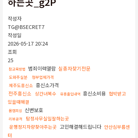
하는곳_g2P
작성자
TG@BSECRET7
작성일
2026-05-17 20:24
조회
25
범죄이력열람
실종자찾기전문
참교육방법
도와주실분
청부업체가격
흥신소가격
제주도흥신소
전주흥신소
흥신소비용
상간녀복수
협박받고
유흥출입내역
있을때해결
신변보호
몸캠피싱
탐정사무실일잘하는곳
리뷰공격
고민해결해드립니다
운행정지차량찾아주는곳
안산심부름센
터