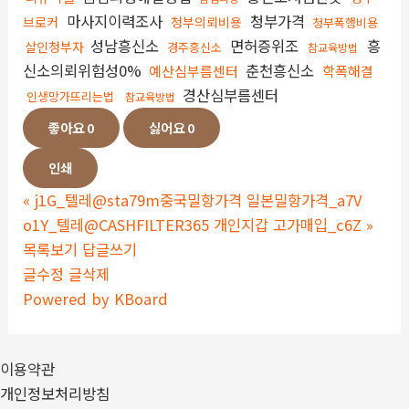
마사지이력조사
청부가격
브로커
청부의뢰비용
청부폭행비용
성남흥신소
면허증위조
흥
살인청부자
경주흥신소
참교육방법
신소의뢰위험성0%
춘천흥신소
예산심부름센터
학폭해결
경산심부름센터
인생망가뜨리는법
참교육방법
좋아요
0
싫어요
0
인쇄
«
j1G_텔레@sta79m중국밀항가격 일본밀항가격_a7V
o1Y_텔레@CASHFILTER365 개인지갑 고가매입_c6Z
»
목록보기
답글쓰기
글수정
글삭제
Powered by KBoard
이용약관
개인정보처리방침