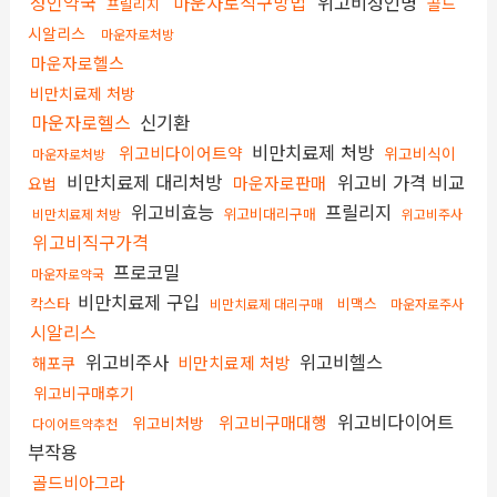
성인약국
마운자로직구방법
위고비성인병
골드
프릴리지
시알리스
마운자로처방
마운자로헬스
비만치료제 처방
마운자로헬스
신기환
비만치료제 처방
위고비다이어트약
위고비식이
마운자로처방
비만치료제 대리처방
위고비 가격 비교
마운자로판매
요법
위고비효능
프릴리지
위고비대리구매
비만치료제 처방
위고비주사
위고비직구가격
프로코밀
마운자로약국
비만치료제 구입
칵스타
비맥스
비만치료제 대리구매
마운자로주사
시알리스
위고비주사
위고비헬스
비만치료제 처방
해포쿠
위고비구매후기
위고비다이어트
위고비구매대행
위고비처방
다이어트약추천
부작용
골드비아그라