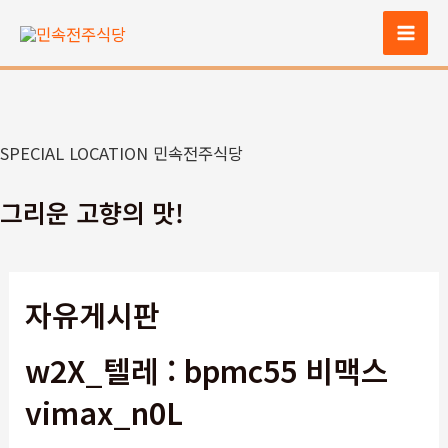
콘
텐
Mai
츠
Men
로
건
너
SPECIAL LOCATION 민속전주식당
뛰
기
그리운 고향의 맛!
자유게시판
w2X_텔레 : bpmc55 비맥스
vimax_n0L