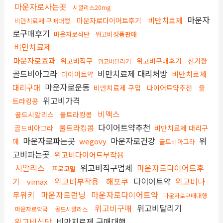
마운자로사는곳
시알리스20mg
마운자
비만치료제
마운자로다이어트후기
비만치료제 구매대행
로구매후기
마운자로식단
위고비정품판매
비만치료제
마운자로효과
위고비직구
위고비구매후기
신기환
위고비달리기
골드비아그라
비만치료제 대리처방
비만치료제
다이어트약
마운자로운동
대리구매
비만치료제 구입
다이어트약추천
울
위고비가격
트라킹콩
비맥스
골드시알리스
울트라킹콩
다이어트약추천
울트라킹콩
골드비아그라
비만치료제 대리구
마운자로파는곳
마운자로건강
위
wegovy
매
골드비아그라
고비파는곳
위고비다이어트부작용
시알리스
위고비직구업체
마운자로다이어트후
프로코밀
기
위고비부작용
해포쿠
다이어트약
위고비나
vimax
무위키
마운자로런닝
마운자로다이어트약
마운자로구매대행
위고비구매
위고비달리기
마운자로약국
골드시알리스
위고비식단
비만치료제 구매대행