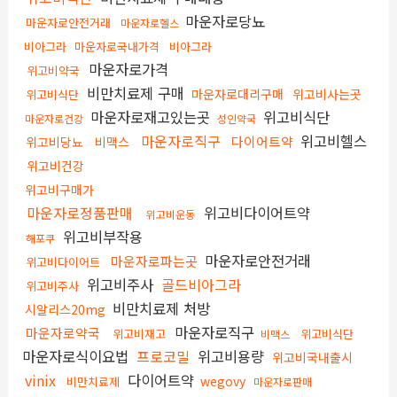
마운자로당뇨
마운자로안전거래
마운자로헬스
비아그라
마운자로국내가격
비아그라
마운자로가격
위고비약국
비만치료제 구매
마운자로대리구매
위고비사는곳
위고비식단
마운자로재고있는곳
위고비식단
마운자로건강
성인약국
마운자로직구
위고비헬스
다이어트약
위고비당뇨
비맥스
위고비건강
위고비구매가
마운자로정품판매
위고비다이어트약
위고비운동
위고비부작용
해포쿠
마운자로안전거래
마운자로파는곳
위고비다이어트
위고비주사
골드비아그라
위고비주사
비만치료제 처방
시알리스20mg
마운자로직구
마운자로약국
위고비재고
위고비식단
비맥스
마운자로식이요법
프로코밀
위고비용량
위고비국내출시
vinix
다이어트약
wegovy
비만치료제
마운자로판매