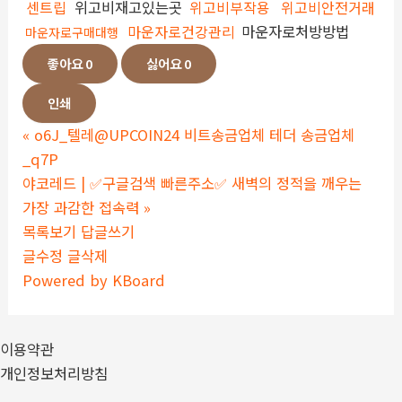
센트립
위고비재고있는곳
위고비부작용
위고비안전거래
마운자로건강관리
마운자로처방방법
마운자로구매대행
좋아요
0
싫어요
0
인쇄
«
o6J_텔레@UPCOIN24 비트송금업체 테더 송금업체
_q7P
야코레드 | ✅구글검색 빠른주소✅ 새벽의 정적을 깨우는
가장 과감한 접속력
»
목록보기
답글쓰기
글수정
글삭제
Powered by KBoard
이용약관
개인정보처리방침