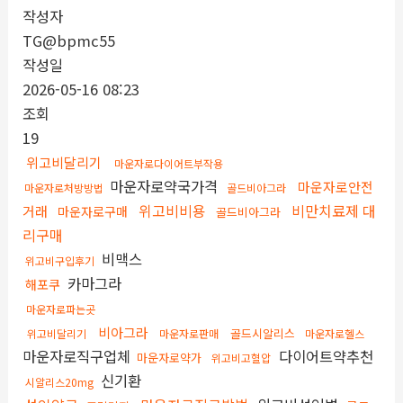
작성자
TG@bpmc55
작성일
2026-05-16 08:23
조회
19
위고비달리기
마운자로다이어트부작용
마운자로약국가격
마운자로안전
마운자로처방방법
골드비아그라
위고비비용
비만치료제 대
거래
마운자로구매
골드비아그라
리구매
비맥스
위고비구입후기
카마그라
해포쿠
마운자로파는곳
비아그라
골드시알리스
위고비달리기
마운자로판매
마운자로헬스
마운자로직구업체
다이어트약추천
마운자로약가
위고비고혈압
신기환
시알리스20mg