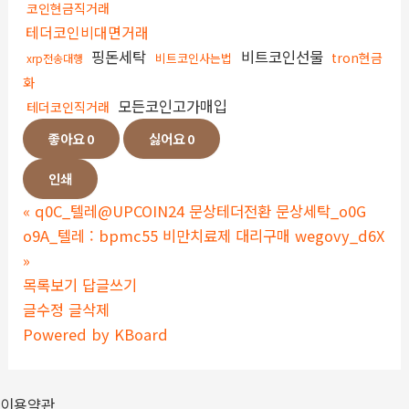
코인현금직거래
테더코인비대면거래
핑돈세탁
비트코인선물
tron현금
비트코인사는법
xrp전송대행
화
모든코인고가매입
테더코인직거래
좋아요
0
싫어요
0
인쇄
«
q0C_텔레@UPCOIN24 문상테더전환 문상세탁_o0G
o9A_텔레 : bpmc55 비만치료제 대리구매 wegovy_d6X
»
목록보기
답글쓰기
글수정
글삭제
Powered by KBoard
이용약관