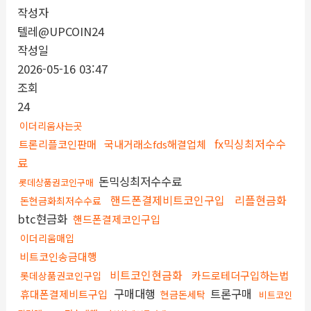
작성자
텔레@UPCOIN24
작성일
2026-05-16 03:47
조회
24
이더리움사는곳
fx믹싱최저수수
트론리플코인판매
국내거래소fds해결업체
료
돈믹싱최저수수료
롯데상품권코인구매
핸드폰결제비트코인구입
리플현금화
돈현금화최저수수료
btc현금화
핸드폰결제코인구입
이더리움매입
비트코인송금대행
비트코인현금화
카드로테더구입하는법
롯데상품권코인구입
구매대행
트론구매
휴대폰결제비트구입
현금돈세탁
비트코인