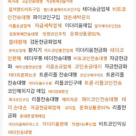
퀵거래
xrp전송대행
가상화폐선물거래
테더송금업체
비트코
컬쳐랜드비트구입
핸드폰결제비트코인구입
인전송대행
파이코인구입
검돈세탁문의
자금세탁업체
이더리움매입
리플송금업체
알리페이코인전송
문화상품권91%
빗썸코인추적
암호화폐전송대행
블테판매
검돈현금화업체
환치기
이더리움현금화
테더코
카드코인충전업체
돈믹싱업체
인판매
테더무통 테더전송대행
자금현금
비트코인전송대행
화
코인송금대리
자금현금화
리플송금업체
해외선물현금인출
트론리플 전송대행
트론리플
테더트론파는곳
코인구매사이트
전송대행
리플코인구매
트론 리플코인전송
이더리움수수료
코인해외지갑 매입
테더원화환전
리플전송대행
파이코인전송대행
테
해외자금
파이코인구입
더 손대손
리플현
자금현금화업체
문화상품권91%
오다집
금화
휴대폰결제매입
비트코인믹싱
이더리움판매
빗썸fds푸는법
이더리움메타마스크
테더전송대행