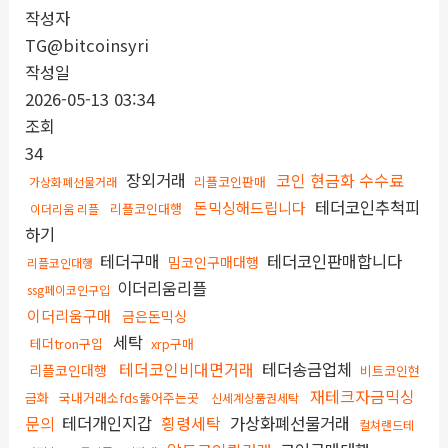
작성자
TG@bitcoinsyri
작성일
2026-05-13 03:34
조회
34
장외거래
코인 현금화 수수료
리플코인판매
가상화폐선물거래
테더코인추척피
돈믹싱해드립니다
리플코인대행
이더리움 리플
하기
테더구매
테더코인판매합니다
밈코인구매대행
리플코인대행
이더리움리플
ssg페이코인구입
이더리움구매
금은돈믹싱
세탁
테더tron구입
xrp구매
테더코인비대면거래
테더송금업체
리플코인대행
비트코인현
재테크자금믹싱
금화
국내거래소fds뚫어주는곳
신세계상품권세탁
문의
테더개인지갑
횡령세탁
가상화폐선물거래
컬쳐랜드테