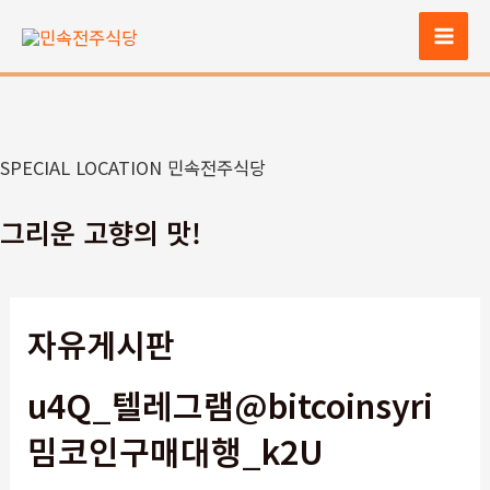
콘
텐
Mai
츠
Men
로
건
너
SPECIAL LOCATION 민속전주식당
뛰
기
그리운 고향의 맛!
자유게시판
u4Q_텔레그램@bitcoinsyri
밈코인구매대행_k2U