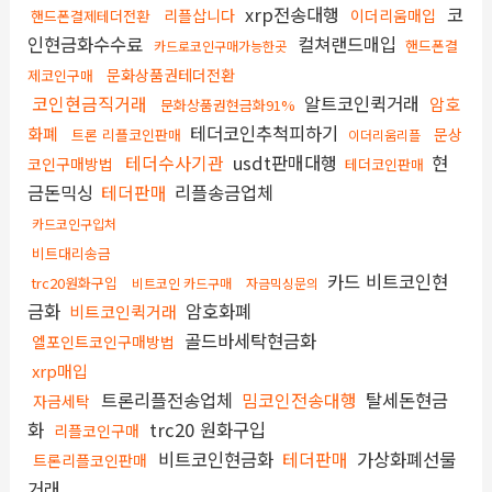
xrp전송대행
코
리플삽니다
이더리움매입
핸드폰결제테더전환
인현금화수수료
컬쳐랜드매입
핸드폰결
카드로코인구매가능한곳
문화상품권테더전환
제코인구매
코인현금직거래
알트코인퀵거래
암호
문화상품권현금화91%
테더코인추척피하기
화폐
문상
트론 리플코인판매
이더리움리플
테더수사기관
usdt판매대행
현
코인구매방법
테더코인판매
금돈믹싱
테더판매
리플송금업체
카드코인구입처
비트대리송금
카드 비트코인현
trc20원화구입
비트코인 카드구매
자금믹싱문의
금화
암호화폐
비트코인퀵거래
골드바세탁현금화
엘포인트코인구매방법
xrp매입
트론리플전송업체
밈코인전송대행
탈세돈현금
자금세탁
화
trc20 원화구입
리플코인구매
비트코인현금화
테더판매
가상화폐선물
트론리플코인판매
거래