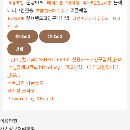
문상91%
블랙
테더트론구매대행
무통코인
파이코인전송대행
테더코인전송
리플매입
코인 현금화 수수료
컬쳐랜드코인구매방법
코인믹싱최저수수료
테더
trc20구매
현금화
좋아요
0
싫어요
0
인쇄
«
g0C_텔레@CASHFILTER365 신용카드코인구입처_j3M
i7F_텔래그램@bitcoinsyri 밈코인삽니다 밈코인팝니다
_l6A
»
목록보기
답글쓰기
글수정
글삭제
Powered by KBoard
이용약관
개인정보처리방침