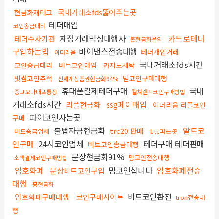
국내거래소fds뚫어주는곳
현금화재테크
테더매입
코인송금대리
재정거래믹싱대행사
카드로테더
테더수사기관
돈현금화문의
구입하는법
바이낸스전송대행
테더개인거래
이더리움
국내거래소fds시간
코인송금대리
비트코인매입
카지노세탁
빗썸코인추적
밈코인구매대행
신세계상품권현금화94%
휴대폰결제테더구매
국내
중고오다대포통장
컬쳐랜드코인구매방법
거래소fds시간
ssg페이매입
리플현금화
이더리움 리플코인
파이코인사는곳
구매
불법자금현금화
알트코
trc20 판매
비트송금업체
btc파는곳
인구매
24시코인업체
테더구매 테더판매
비트코인송금대행
문상현금화91%
밈코인전송대행
소액결제코인구매방법
암호화폐
밈코인삽니다
암호화폐전송
문상비트코인구입
대행
핑현금화
비트코인환전
암호화폐구매대행
코인구매사이트
tron전송대
행