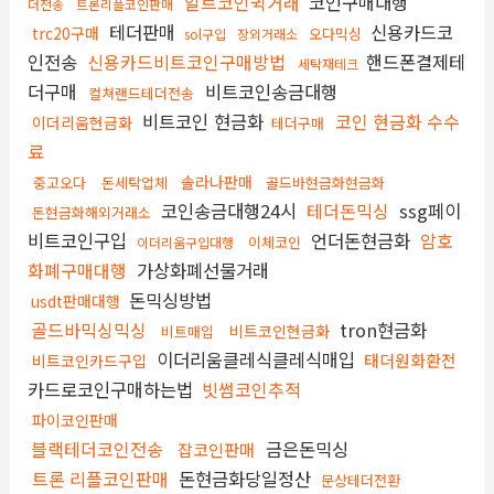
알트코인퀵거래
코인구매대행
더전송
트론리플코인판매
테더판매
신용카드코
trc20구매
오다믹싱
sol구입
장외거래소
인전송
신용카드비트코인구매방법
핸드폰결제테
세탁재테크
더구매
비트코인송금대행
컬쳐랜드테더전송
비트코인 현금화
코인 현금화 수수
이더리움현금화
테더구매
료
솔라나판매
중고오다
돈세탁업체
골드바현금화현금화
코인송금대행24시
테더돈믹싱
ssg페이
돈현금화해외거래소
비트코인구입
언더돈현금화
암호
이체코인
이더리움구입대행
화폐구매대행
가상화폐선물거래
돈믹싱방법
usdt판매대행
골드바믹싱믹싱
tron현금화
비트코인현금화
비트매입
이더리움클레식클레식매입
태더원화환전
비트코인카드구입
카드로코인구매하는법
빗썸코인추적
파이코인판매
블랙테더코인전송
금은돈믹싱
잡코인판매
트론 리플코인판매
돈현금화당일정산
문상테더전환