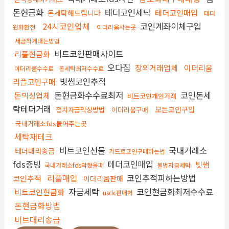
돈현금화
테더코인세탁
테더코인매입
돈세탁해드립니다
태더
24시코인업체
코인계좌이체구입
원화환전
이더리움사는곳
세금적게내는방법
비트코인판매사이트
리플현금화
오다집
장외거래업체
이더리움
이더리움수수료
돈세탁최저수수료
빗썸코인추적
리플코인구매
돈현금화수수료최저
코인돈세
돈믹싱업체
비트코인개인거래
탁테더거래
모든코인구입
정치자금믹싱방법
이더리움구매
국내거래소fds뚫어주는곳
세탁재테크
비트코인선물
국내거래소
테더대리송금
카드로코인구매하는법
fds증빙
테더코인매입
빗썸
국내거래소fds막혔을때
불법자금세탁
리플매입
코인추적피하는방법
코인추적
이더리움판매
자금세탁
코인현금화최저수수료
비트코인현금화
usdc판매처
돈현금화방법
비트대리송금