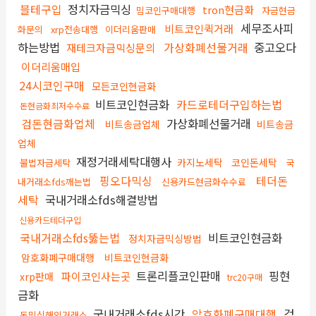
블테구입
정치자금믹싱
tron현금화
밈코인구매대행
자금현금
세무조사피
비트코인퀵거래
화문의
xrp전송대행
이더리움판매
하는방법
가상화폐선물거래
중고오다
재테크자금믹싱문의
이더리움매입
24시코인구매
모든코인현금화
비트코인현금화
카드로테더구입하는법
돈현금화최저수수료
검돈현금화업체
가상화폐선물거래
비트송금업체
비트송금
업체
재정거래세탁대행사
카지노세탁
코인돈세탁
불법자금세탁
국
핑오다믹싱
테더돈
내거래소fds깨는법
신용카드현금화수수료
세탁
국내거래소fds해결방법
신용카드테더구입
국내거래소fds뚫는법
비트코인현금화
정치자금믹싱방법
암호화폐구매대행
비트코인현금화
트론리플코인판매
핑현
파이코인사는곳
xrp판매
trc20구매
금화
국내거래소fds시간
암호화폐구매대행
검
돈믹싱해외거래소