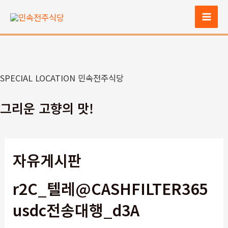
콘
텐
Mai
츠
Men
로
건
너
SPECIAL LOCATION 민속전주식당
뛰
기
그리운 고향의 맛!
자유게시판
r2C_텔레@CASHFILTER365
usdc전송대행_d3A