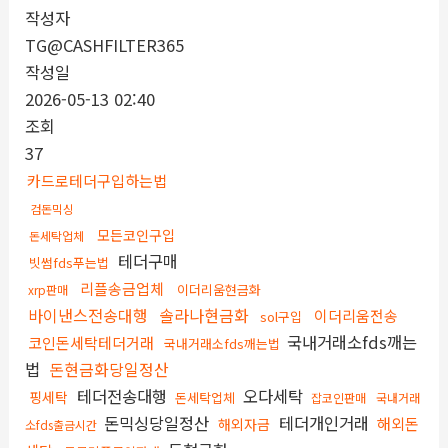
작성자
TG@CASHFILTER365
작성일
2026-05-13 02:40
조회
37
카드로테더구입하는법
검돈믹싱
모든코인구입
돈세탁업체
테더구매
빗썸fds푸는법
리플송금업체
이더리움현금화
xrp판매
바이낸스전송대행
솔라나현금화
이더리움전송
sol구입
국내거래소fds깨는
코인돈세탁테더거래
국내거래소fds깨는법
법
돈현금화당일정산
테더전송대행
오다세탁
핑세탁
돈세탁업체
잡코인판매
국내거래
돈믹싱당일정산
테더개인거래
해외돈
해외자금
소fds출금시간