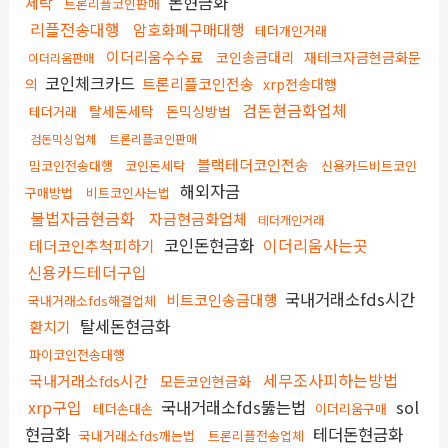
돈현금화
세탁
트론리플코인판매
리플전송대행
암호화폐구매대행
테더개인거래
이더리움수수료
코인송금대리
재테크자금현금화문
이더리움판매
코인체크카드
트론리플코인전송
의
xrp전송대행
검돈현금화업체
탈세돈세탁
돈믹싱방법
테더거래
검돈믹싱업체
트론리플코인판매
블랙테더코인전송
밈코인전송대행
코인돈세탁
신용카드비트코인
해외자금
구매방법
비트코인사는법
불법자금현금화
자금현금화업체
테더개인거래
코인돈현금화
이더리움사는곳
테더코인추척피하기
신용카드테더구입
국내거래소fds시간
비트코인송금대행
국내거래소fds해결업체
탈세돈현금화
환치기
파이코인전송대행
세무조사피하는방법
국내거래소fds시간
모든코인현금화
xrp구입
국내거래소fds뚫는법
sol
테더손대손
이더리움구매
현금화
테더돈현금화
국내거래소fds깨는법
트론리플전송업체