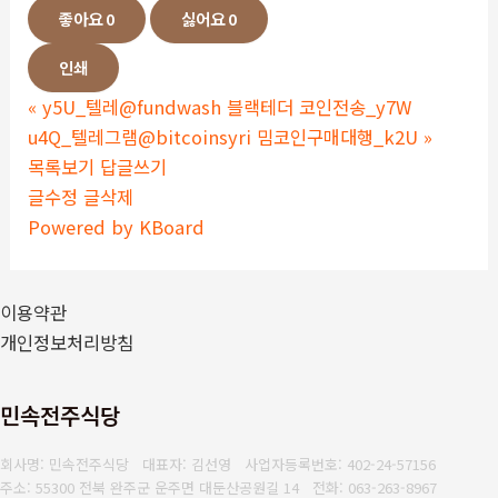
좋아요
0
싫어요
0
인쇄
«
y5U_텔레@fundwash 블랙테더 코인전송_y7W
u4Q_텔레그램@bitcoinsyri 밈코인구매대행_k2U
»
목록보기
답글쓰기
글수정
글삭제
Powered by KBoard
이용약관
개인정보처리방침
민속전주식당
회사명: 민속전주식당 대표자: 김선영
사업자등록번호: 402-24-57156
주소: 55300 전북 완주군 운주면 대둔산공원길 14
전화: 063-263-8967