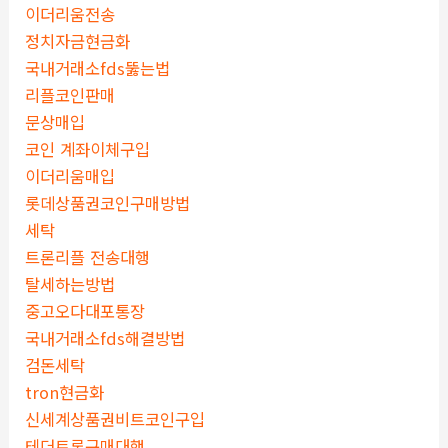
이더리움전송
정치자금현금화
국내거래소fds뚫는법
리플코인판매
문상매입
코인 계좌이체구입
이더리움매입
롯데상품권코인구매방법
세탁
트론리플 전송대행
탈세하는방법
중고오다대포통장
국내거래소fds해결방법
검돈세탁
tron현금화
신세계상품권비트코인구입
테더트론구매대행