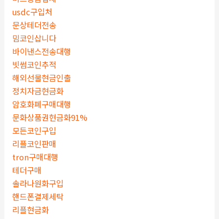
usdc구입처
문상테더전송
밈코인삽니다
바이낸스전송대행
빗썸코인추적
해외선물현금인출
정치자금현금화
암호화폐구매대행
문화상품권현금화91%
모든코인구입
리플코인판매
tron구매대행
테더구매
솔라나원화구입
핸드폰결제세탁
리플현금화