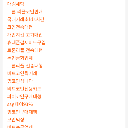
대검세탁
트론 리플코인판매
국내거래소fds시간
코인전송대행
개인지갑 고가매입
휴대폰결제비트구입
트론리플 전송대행
돈현금화업체
트론리플 전송대행
비트코인퀵거래
밈코인삽니다
비트코인신용카드
파이코인구매대행
ssg페이93%
밈코인구매대행
코인믹싱
비트송금업체