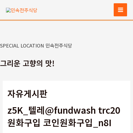
콘
텐
Mai
츠
Men
로
건
너
SPECIAL LOCATION 민속전주식당
뛰
기
그리운 고향의 맛!
자유게시판
z5K_텔레@fundwash trc20
원화구입 코인원화구입_n8I