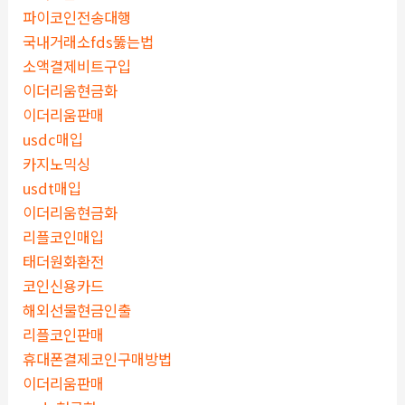
파이코인전송대행
국내거래소fds뚫는법
소액결제비트구입
이더리움현금화
이더리움판매
usdc매입
카지노믹싱
usdt매입
이더리움현금화
리플코인매입
태더원화환전
코인신용카드
해외선물현금인출
리플코인판매
휴대폰결제코인구매방법
이더리움판매