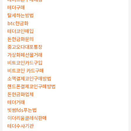
테더구매
탈세하는방법
btc현금화
테더코인매입
돈현금화문의
중고오다대포통장
가상화폐선물거래
비트코인카드구입
비트코인 카드구매
소액결제코인구매방법
핸드폰결제코인구매방법
돈현금화업체
테더거래
빗썸fds푸는법
이더리움클레식판매
테더수사기관