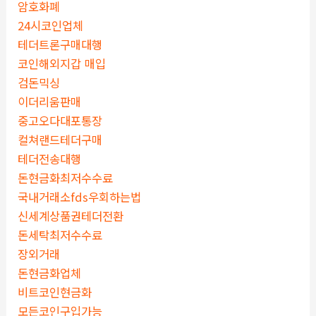
암호화폐
24시코인업체
테더트론구매대행
코인해외지갑 매입
검돈믹싱
이더리움판매
중고오다대포통장
컬쳐랜드테더구매
테더전송대행
돈현금화최저수수료
국내거래소fds우회하는법
신세계상품권테더전환
돈세탁최저수수료
장외거래
돈현금화업체
비트코인현금화
모든코인구입가능