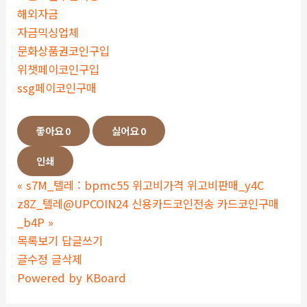
해외자금
자금믹싱업체
문화상품권코인구입
위챗페이코인구입
ssg페이코인구매
좋아요
0
싫어요
0
인쇄
«
s7M_텔레 : bpmc55 위고비가격 위고비판매_y4C
z8Z_텔레@UPCOIN24 신용카드코인전송 카드코인구매
_b4P
»
목록보기
답글쓰기
글수정
글삭제
Powered by KBoard