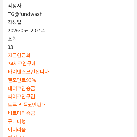
작성자
TG@fundwash
작성일
2026-05-12 07:41
조회
33
자금현금화
24시코인구매
바이낸스코인삽니다
엘포인트93%
테더코인송금
파이코인구입
트론 리플코인판매
비트대리송금
구매대행
이더리움