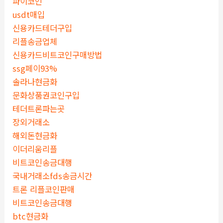
파이코인
usdt매입
신용카드테더구입
리플송금업체
신용카드비트코인구매방법
ssg페이93%
솔라나현금화
문화상품권코인구입
테더트론파는곳
장외거래소
해외돈현금화
이더리움리플
비트코인송금대행
국내거래소fds송금시간
트론 리플코인판매
비트코인송금대행
btc현금화