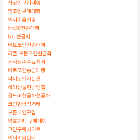
잡코인구입대행
밈코인구매대행
이더리움전송
trc20전송대행
btc현금화
비트코인전송대행
리플 모든코인현금화
돈믹싱수수료최저
비트코인송금대행
파이코인사는곳
해외선물현금인출
골드바현금화현금화
코인현금직거래
모든코인구입
암호화폐 구매대행
코인구매사이트
이더리움판매