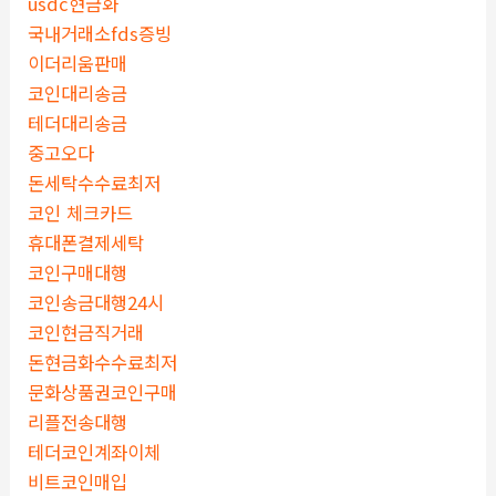
usdc현금화
국내거래소fds증빙
이더리움판매
코인대리송금
테더대리송금
중고오다
돈세탁수수료최저
코인 체크카드
휴대폰결제세탁
코인구매대행
코인송금대행24시
코인현금직거래
돈현금화수수료최저
문화상품권코인구매
리플전송대행
테더코인계좌이체
비트코인매입