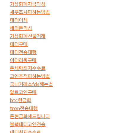
가상화폐자금믹싱
세무조사피하는방법
테더이체
해외돈믹싱
가상화폐선물거래
테더구매
테더전송대행
이더리움구매
돈세탁최저수수료
코인추적피하는방법
국내거래소fds깨는법
알트코인구매
btc현금화
tron전송대행
돈현금화해드립니다
블랙테더코인전송
테더최저수수료