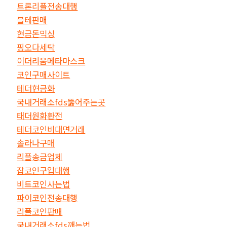
트론리플전송대행
블테판매
현금돈믹싱
핑오다세탁
이더리움메타마스크
코인구매사이트
테더현금화
국내거래소fds뚫어주는곳
태더원화환전
테더코인비대면거래
솔라나구매
리플송금업체
잡코인구입대행
비트코인사는법
파이코인전송대행
리플코인판매
국내거래소fds깨는법