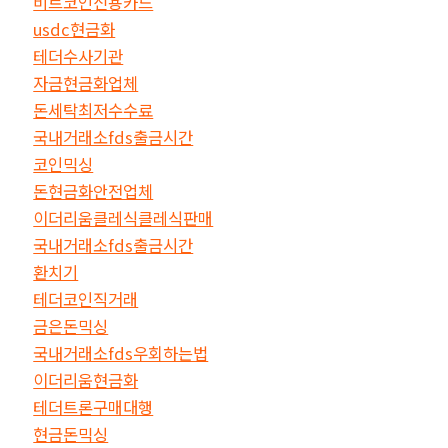
비트코인신용카드
usdc현금화
테더수사기관
자금현금화업체
돈세탁최저수수료
국내거래소fds출금시간
코인믹싱
돈현금화안전업체
이더리움클레식클레식판매
국내거래소fds출금시간
환치기
테더코인직거래
금은돈믹싱
국내거래소fds우회하는법
이더리움현금화
테더트론구매대행
현금돈믹싱