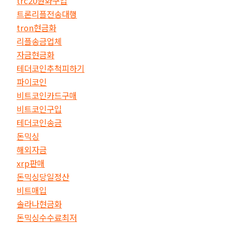
trc20원화구입
트론리플전송대행
tron현금화
리플송금업체
자금현금화
테더코인추척피하기
파이코인
비트코인카드구매
비트코인구입
테더코인송금
돈믹싱
해외자금
xrp판매
돈믹싱당일정산
비트매입
솔라나현금화
돈믹싱수수료최저