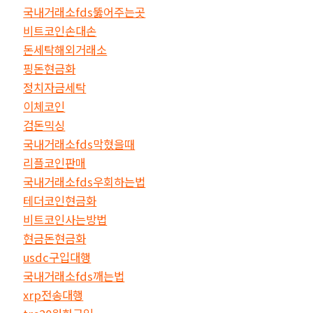
국내거래소fds뚫어주는곳
비트코인손대손
돈세탁해외거래소
핑돈현금화
정치자금세탁
이체코인
검돈믹싱
국내거래소fds막혔을때
리플코인판매
국내거래소fds우회하는법
테더코인현금화
비트코인사는방법
현금돈현금화
usdc구입대행
국내거래소fds깨는법
xrp전송대행