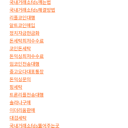
국내거래소fds깨는법
국내거래소fds해결방법
리플코인대행
알트코인매입
정치자금현금화
돈세탁최저수수료
코인돈세탁
돈믹싱최저수수료
밈코인전송대행
중고오다대포통장
돈믹싱문의
핑세탁
트론리플전송대행
솔라나구매
이더리움판매
대검세탁
국내거래소fds뚫어주는곳