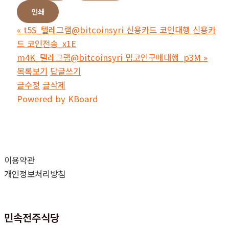
인쇄
«
t5S_텔레그램@bitcoinsyri 신용카드 코인대행 신용카
드 코인전송_x1E
m4K_텔레그램@bitcoinsyri 밈코인구매대행_p3M
»
목록보기
답글쓰기
글수정
글삭제
Powered by KBoard
이용약관
개인정보처리방침
민속전주식당