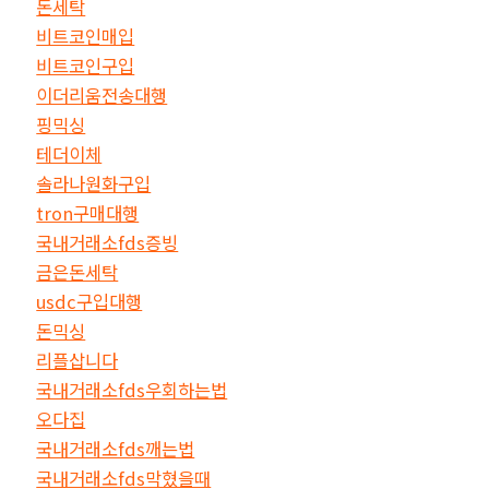
돈세탁
비트코인매입
비트코인구입
이더리움전송대행
핑믹싱
테더이체
솔라나원화구입
tron구매대행
국내거래소fds증빙
금은돈세탁
usdc구입대행
돈믹싱
리플삽니다
국내거래소fds우회하는법
오다집
국내거래소fds깨는법
국내거래소fds막혔을때