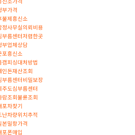
흥신소가격
청부가격
후불제흥신소
탐정사무실의뢰비용
심부름센터저렴한곳
청부업체상담
군포흥신소
몸캠피싱대처방법
떼인돈재산조회
심부름센터비밀보장
제주도심부름센터
바람조회불륜조회
대포차찾기
도난차량위치추적
일본밀항가격
대포폰매입