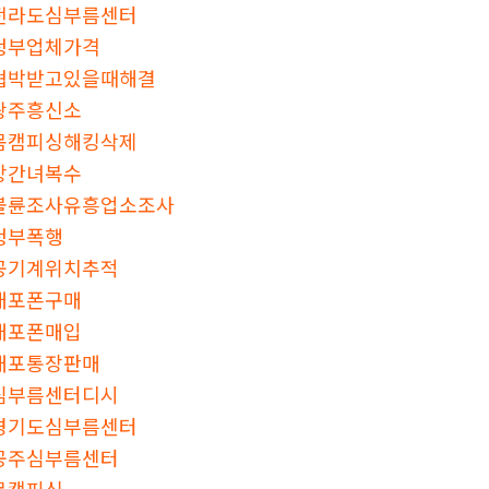
전라도심부름센터
청부업체가격
협박받고있을때해결
광주흥신소
몸캠피싱해킹삭제
상간녀복수
불륜조사유흥업소조사
청부폭행
공기계위치추적
대포폰구매
대포폰매입
대포통장판매
심부름센터디시
경기도심부름센터
공주심부름센터
몸캠피싱