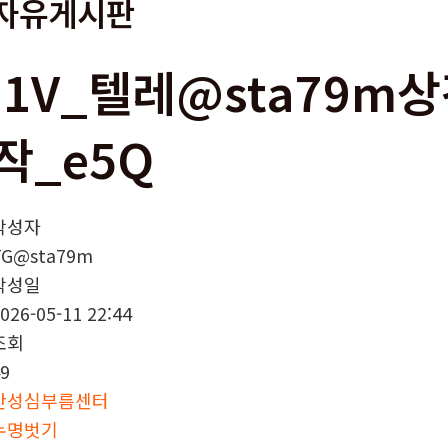
자유게시판
i1V_텔레@sta79m
작_e5Q
작성자
TG@sta79m
작성일
026-05-11 22:44
조회
9
안성심부름센터
누명벗기