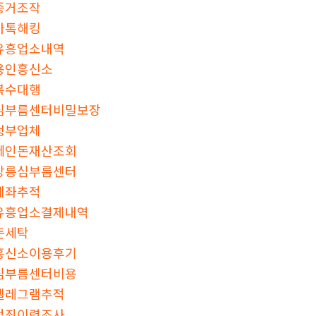
증거조작
카톡해킹
유흥업소내역
용인흥신소
복수대행
심부름센터비밀보장
청부업체
떼인돈재산조회
강릉심부름센터
계좌추적
유흥업소결제내역
돈세탁
흥신소이용후기
심부름센터비용
텔레그램추적
범죄이력조사