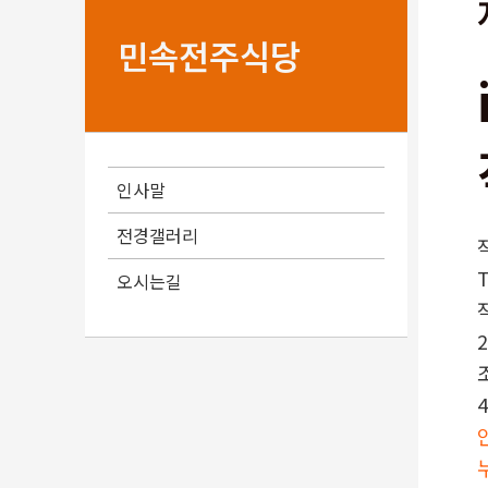
민속전주식당
인사말
전경갤러리
오시는길
2
4