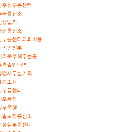
진주심부름센터
후불흥신소
신상털기
마산흥신소
심부름센터의뢰비용
필리핀청부
대리복수해주는곳
유흥출입내역
탐정사무실가격
과거조사
심부름센터
대포통장
청부폭행
비밀보장흥신소
안성심부름센터