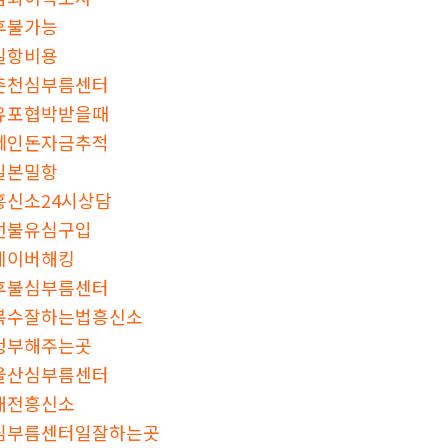
후불가능
밀항비용
춘천심부름센터
유포협박받을때
떼인돈자금추적
일본밀항
흥신소24시상담
선불유심구입
네이버해킹
후불심부름센터
복수잘하는법흥신소
청부해주는곳
울산심부름센터
대전흥신소
심부름센터일잘하는곳