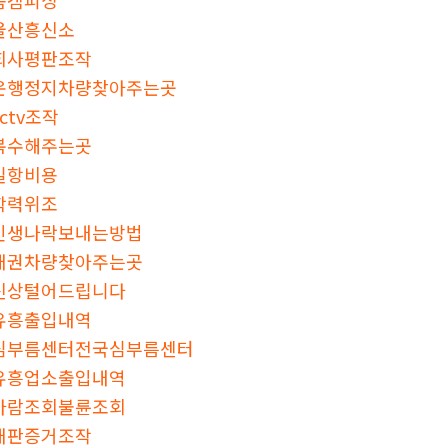
울산흥신소
회사평판조작
운행정지차량찾아주는곳
cctv조작
복수해주는곳
밀항비용
학력위조
인생나락보내는방법
채권차량찾아주는곳
신상털어드립니다
유흥출입내역
심부름센터전국심부름센터
유흥업소출입내역
바람조회불륜조회
재판증거조작