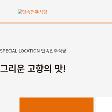
콘
텐
츠
로
건
너
뛰
SPECIAL LOCATION 민속전주식당
기
그리운 고향의 맛!