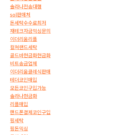
솔라나전송대행
sol판매처
돈세탁수수료최저
재테크자금믹싱문의
이더리움리플
컬쳐랜드세탁
골드바현금화현금화
비트송금업체
이더리움클레식판매
테더코인매입
모든코인구입가능
솔라나현금화
리플매입
핸드폰결제코인구입
핑세탁
핑돈믹싱