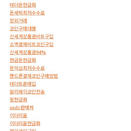
테더돈현금화
돈세탁최저수수료
장외거래
코인구매대행
신세계상품권비트구입
소액결제비트코인구입
신세계상품권94%
현금돈현금화
돈믹싱최저수수료
핸드폰결제코인구매방법
테더트론매입
알리페이코인전송
핑현금화
usdc판매처
이더리움
이더리움현금화
파이코인구입