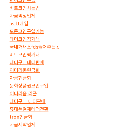
비트코인사는법
자금믹싱업체
usdt매입
모든코인구입가능
테더코인직거래
국내거래소fds뚫어주는곳
비트코인퀵거래
테더구매테더판매
이더리움현금화
자금현금화
문화상품권코인구입
이더리움 리플
테더구매 테더판매
휴대폰결제테더전환
tron현금화
자금세탁업체