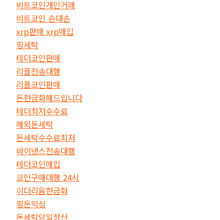
비트코인개인거래
비트코인 손대손
xrp판매 xrp매입
핑세탁
테더코인판매
리플전송대행
리플코인판매
돈현금화해드립니다
테더최저수수료
해외돈세탁
돈세탁수수료최저
바이낸스전송대행
테더코인매입
코인구매대행 24시
이더리움현금화
핑돈믹싱
돈세탁당일정산