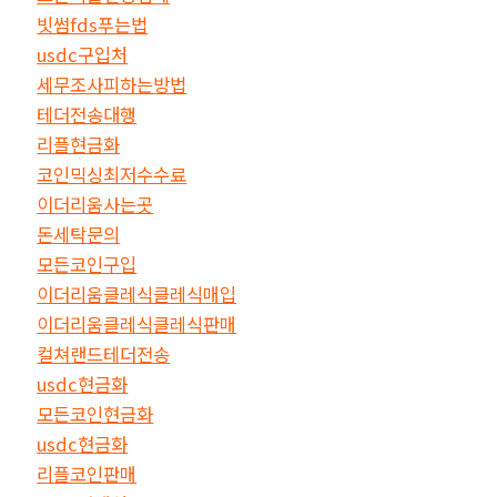
빗썸fds푸는법
usdc구입처
세무조사피하는방법
테더전송대행
리플현금화
코인믹싱최저수수료
이더리움사는곳
돈세탁문의
모든코인구입
이더리움클레식클레식매입
이더리움클레식클레식판매
컬쳐랜드테더전송
usdc현금화
모든코인현금화
usdc현금화
리플코인판매