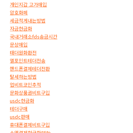
개인지갑 고가매입
암호화폐
세금적게내는방법
자금현금화
국내거래소fds송금시간
문상매입
태더원화환전
엘포인트테더전송
핸드폰결제테더전환
탈세하는방법
업비트코인추적
문화상품권비트구입
usdc현금화
테더구매
usdc판매
휴대폰결제비트구입
소액결제현금화85%