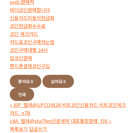
usdc판매처
테더코인판매합니다
신용카드미동의현금화
코인현금화수수료
코인 체크카드
카드로코인구매하는법
코인구매대행 24시
잡코인판매
핸드폰결제코인구입
좋아요
0
싫어요
0
인쇄
«
j0P_텔레@UPCOIN24 비트코인신용카드 비트코인체크
카드_n7B
c8A_텔레@sta79m신분세탁 대포통장판매_f3X
»
목록보기
답글쓰기