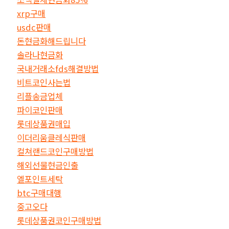
xrp구매
usdc판매
돈현금화해드립니다
솔라나현금화
국내거래소fds해결방법
비트코인사는법
리플송금업체
파이코인판매
롯데상품권매입
이더리움클레식판매
컬쳐랜드코인구매방법
해외선물현금인출
엘포인트세탁
btc구매대행
중고오다
롯데상품권코인구매방법