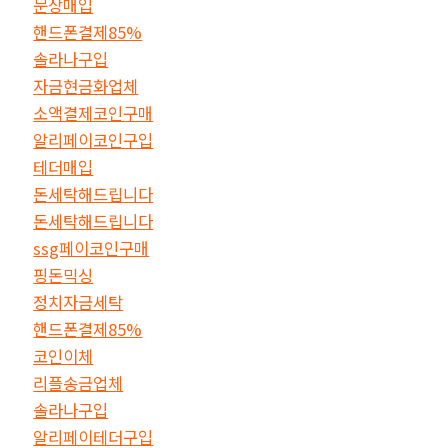
문상매입
핸드폰결제85%
솔라나구입
자금현금화업체
소액결제코인구매
알리페이코인구입
테더매입
돈세탁해드립니다
돈세탁해드립니다
ssg페이코인구매
핑돈믹싱
정치자금세탁
핸드폰결제85%
코인이체
리플송금업체
솔라나구입
알리페이테더구입