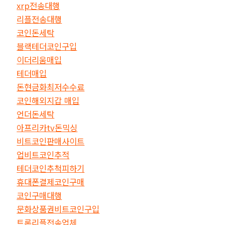
xrp전송대행
리플전송대행
코인돈세탁
블랙테더코인구입
이더리움매입
테더매입
돈현금화최저수수료
코인해외지갑 매입
언더돈세탁
아프리카tv돈믹싱
비트코인판매사이트
업비트코인추적
테더코인추척피하기
휴대폰결제코인구매
코인구매대행
문화상품권비트코인구입
트론리플전송업체