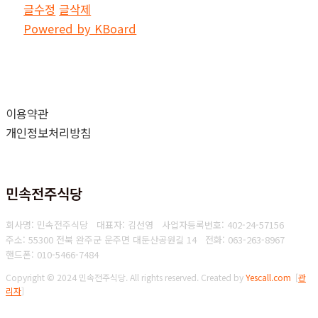
글수정
글삭제
Powered by KBoard
이용약관
개인정보처리방침
민속전주식당
회사명: 민속전주식당 대표자: 김선영
사업자등록번호: 402-24-57156
주소: 55300 전북 완주군 운주면 대둔산공원길 14
전화: 063-263-8967
핸드폰: 010-5466-7484
Copyright © 2024 민속전주식당. All rights reserved.
Created by
Yescall.com
[
관
리자
]