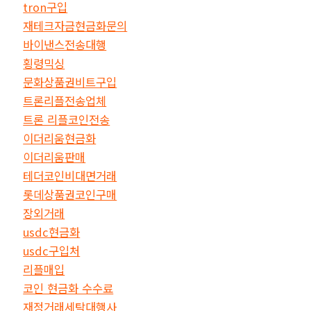
tron구입
재테크자금현금화문의
바이낸스전송대행
횡령믹싱
문화상품권비트구입
트론리플전송업체
트론 리플코인전송
이더리움현금화
이더리움판매
테더코인비대면거래
롯데상품권코인구매
장외거래
usdc현금화
usdc구입처
리플매입
코인 현금화 수수료
재정거래세탁대행사