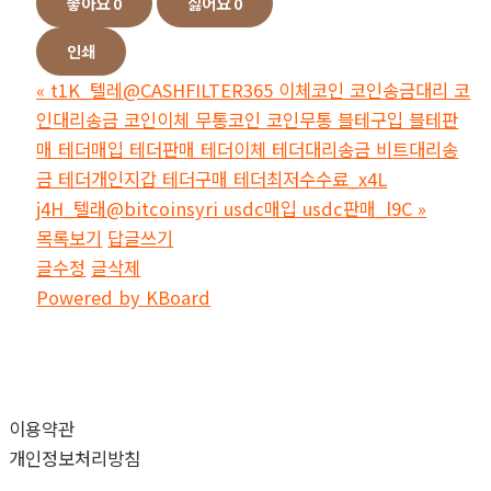
좋아요
0
싫어요
0
인쇄
«
t1K_텔레@CASHFILTER365 이체코인 코인송금대리 코
인대리송금 코인이체 무통코인 코인무통 블테구입 블테판
매 테더매입 테더판매 테더이체 테더대리송금 비트대리송
금 테더개인지갑 테더구매 테더최저수수료_x4L
j4H_텔래@bitcoinsyri usdc매입 usdc판매_l9C
»
목록보기
답글쓰기
글수정
글삭제
Powered by KBoard
이용약관
개인정보처리방침