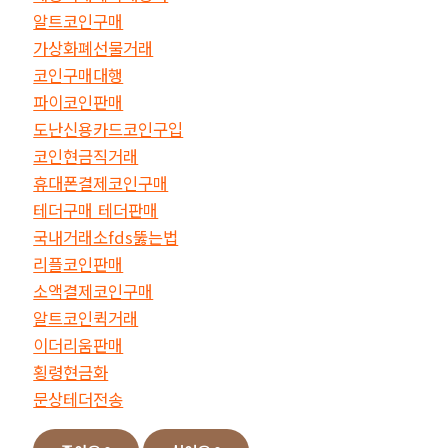
알트코인구매
가상화폐선물거래
코인구매대행
파이코인판매
도난신용카드코인구입
코인현금직거래
휴대폰결제코인구매
테더구매 테더판매
국내거래소fds뚫는법
리플코인판매
소액결제코인구매
알트코인퀵거래
이더리움판매
횡령현금화
문상테더전송