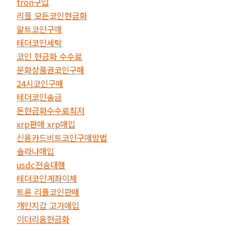
tron구입
리플 모든코인현금화
알트코인구매
테더코인세탁
코인 현금화 수수료
문화상품권코인구매
24시코인구매
테더코인송금
돈현금화수수료최저
xrp판매 xrp매입
신용카드비트코인구매방법
솔라나매입
usdc전송대행
테더코인계좌이체
트론 리플코인판매
개인지갑 고가매입
이더리움현금화