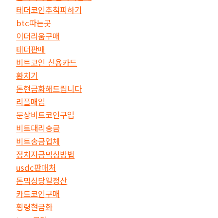
테더코인추척피하기
btc파는곳
이더리움구매
테더판매
비트코인 신용카드
환치기
돈현금화해드립니다
리플매입
문상비트코인구입
비트대리송금
비트송금업체
정치자금믹싱방법
usdc판매처
돈믹싱당일정산
카드코인구매
횡령현금화