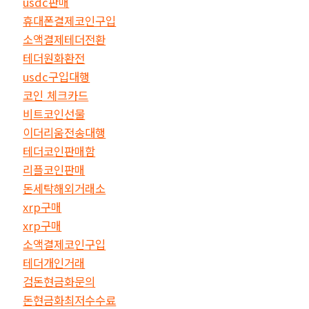
usdc판매
휴대폰결제코인구입
소액결제테더전환
테더원화환전
usdc구입대행
코인 체크카드
비트코인선물
이더리움전송대행
테더코인판매함
리플코인판매
돈세탁해외거래소
xrp구매
xrp구매
소액결제코인구입
테더개인거래
검돈현금화문의
돈현금화최저수수료