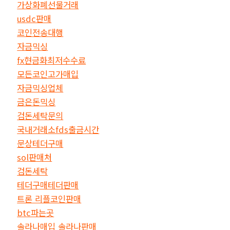
가상화폐선물거래
usdc판매
코인전송대행
자금믹싱
fx현금화최저수수료
모든코인고가매입
자금믹싱업체
금은돈믹싱
검돈세탁문의
국내거래소fds출금시간
문상테더구매
sol판매처
검돈세탁
테더구매테더판매
트론 리플코인판매
btc파는곳
솔라나매입 솔라나판매