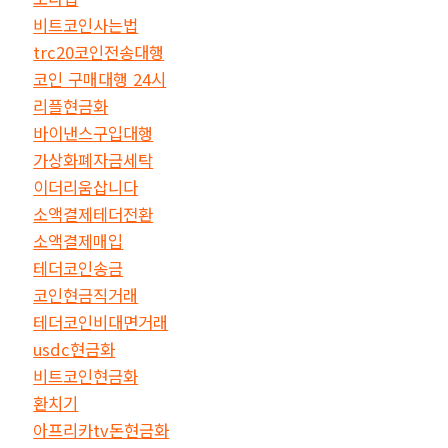
비트코인사는법
trc20코인전송대행
코인 구매대행 24시
리플현금화
바이낸스구입대행
가상화폐자금세탁
이더리움삽니다
소액결제테더전환
소액결제매입
테더코인송금
코인현금직거래
테더코인비대면거래
usdc현금화
비트코인현금화
환치기
아프리카tv돈현금화