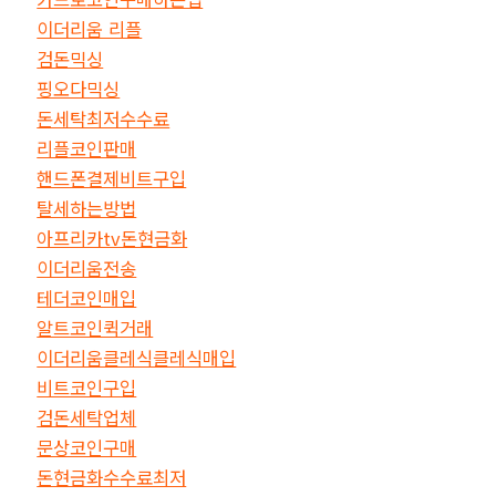
이더리움 리플
검돈믹싱
핑오다믹싱
돈세탁최저수수료
리플코인판매
핸드폰결제비트구입
탈세하는방법
아프리카tv돈현금화
이더리움전송
테더코인매입
알트코인퀵거래
이더리움클레식클레식매입
비트코인구입
검돈세탁업체
문상코인구매
돈현금화수수료최저