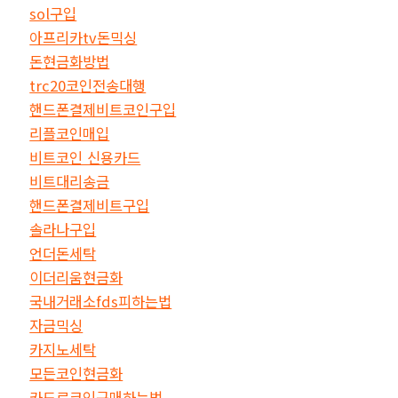
sol구입
아프리카tv돈믹싱
돈현금화방법
trc20코인전송대행
핸드폰결제비트코인구입
리플코인매입
비트코인 신용카드
비트대리송금
핸드폰결제비트구입
솔라나구입
언더돈세탁
이더리움현금화
국내거래소fds피하는법
자금믹싱
카지노세탁
모든코인현금화
카드로코인구매하는법