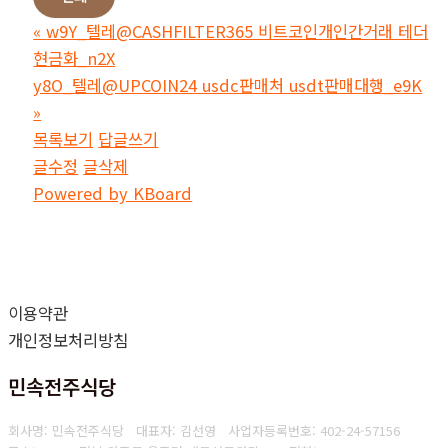
«
w9Y_텔레@CASHFILTER365 비트코인개인간거래 테더
현금화_n2X
y8O_텔레@UPCOIN24 usdc판매처 usdt판매대행_e9K
»
목록보기
답글쓰기
글수정
글삭제
Powered by KBoard
이용약관
개인정보처리방침
민속전주식당
회사명: 민속전주식당 대표자: 김선영
사업자등록번호: 402-24-57156