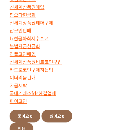
신세계상품권매입
핑오다현금화
신세계상품권테더구매
잡코인판매
fx현금화최저수수료
불법자금현금화
리플코인매입
신세계상품권비트코인구입
카드로코인구매하는법
이더리움판매
자금세탁
국내거래소fds해결업체
파이코인
좋아요
0
싫어요
0
인쇄