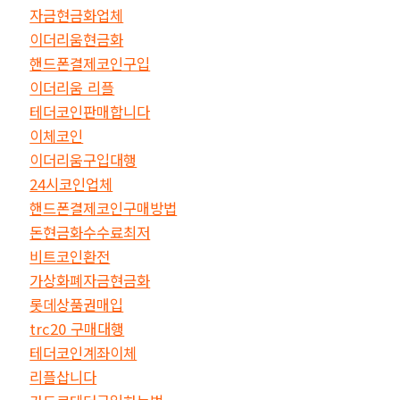
자금현금화업체
이더리움현금화
핸드폰결제코인구입
이더리움 리플
테더코인판매합니다
이체코인
이더리움구입대행
24시코인업체
핸드폰결제코인구매방법
돈현금화수수료최저
비트코인환전
가상화폐자금현금화
롯데상품권매입
trc20 구매대행
테더코인계좌이체
리플삽니다