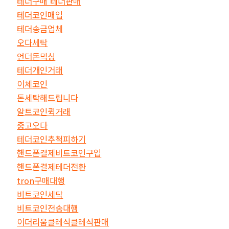
테더구매 테더판매
테더코인매입
테더송금업체
오다세탁
언더돈믹싱
테더개인거래
이체코인
돈세탁해드립니다
알트코인퀵거래
중고오다
테더코인추척피하기
핸드폰결제비트코인구입
핸드폰결제테더전환
tron구매대행
비트코인세탁
비트코인전송대행
이더리움클레식클레식판매