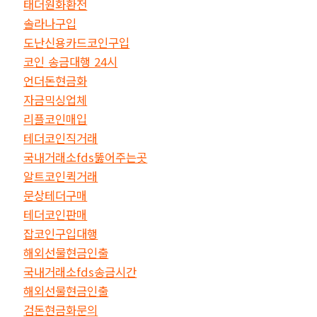
태더원화환전
솔라나구입
도난신용카드코인구입
코인 송금대행 24시
언더돈현금화
자금믹싱업체
리플코인매입
테더코인직거래
국내거래소fds뚫어주는곳
알트코인퀵거래
문상테더구매
테더코인판매
잡코인구입대행
해외선물현금인출
국내거래소fds송금시간
해외선물현금인출
검돈현금화문의