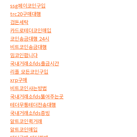
ssg페이코인구입
trc20구매대행
검돈세탁
카드로테더코인매입
코인송금대행 24시
비트코인송금대행
밈코인팝니다
국내거래소fds출금시간
리플 모든코인구입
xrp구매
비트코인사는방법
국내거래소fds뚫어주는곳
테더무통테더전송대행
국내거래소fds증빙
알트코인퀵거래
알트코인매입