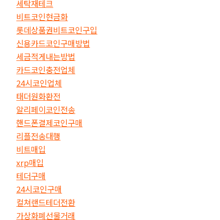
세탁재테크
비트코인현금화
롯데상품권비트코인구입
신용카드코인구매방법
세금적게내는방법
카드코인충전업체
24시코인업체
태더원화환전
알리페이코인전송
핸드폰결제코인구매
리플전송대행
비트매입
xrp매입
테더구매
24시코인구매
컬쳐랜드테더전환
가상화폐선물거래