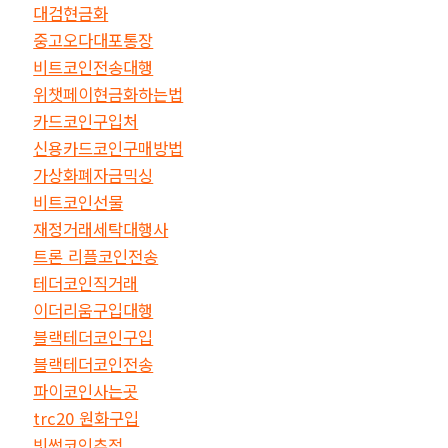
대검현금화
중고오다대포통장
비트코인전송대행
위챗페이현금화하는법
카드코인구입처
신용카드코인구매방법
가상화폐자금믹싱
비트코인선물
재정거래세탁대행사
트론 리플코인전송
테더코인직거래
이더리움구입대행
블랙테더코인구입
블랙테더코인전송
파이코인사는곳
trc20 원화구입
빗썸코인추적