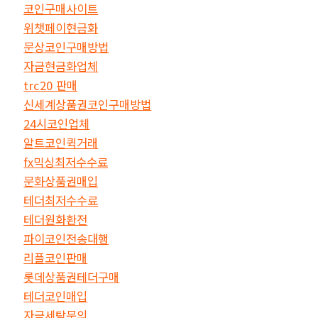
코인구매사이트
위챗페이현금화
문상코인구매방법
자금현금화업체
trc20 판매
신세계상품권코인구매방법
24시코인업체
알트코인퀵거래
fx믹싱최저수수료
문화상품권매입
테더최저수수료
테더원화환전
파이코인전송대행
리플코인판매
롯데상품권테더구매
테더코인매입
자금세탁문의