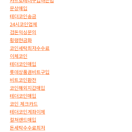
카드로테더구입하는법
문상매입
테더코인송금
24시코인업체
검돈믹싱문의
횡령현금화
코인세탁최저수수료
이체코인
테더코인매입
롯데상품권비트구입
비트코인환전
코인해외지갑매입
테더코인매입
코인 체크카드
테더코인계좌이체
컬쳐랜드매입
돈세탁수수료최저