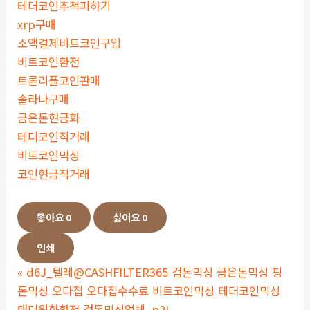
테더코인추척피하기
xrp구매
소액결제비트코인구입
비트코인환전
트론리플코인판매
솔라나구매
금은돈현금화
테더코인직거래
비트코인믹싱
코인현금직거래
좋아요
0
싫어요
0
인쇄
«
d6J_텔레@CASHFILTER365 검돈믹싱 금은돈믹싱 핑
돈믹싱 오다집 오다집수수료 비트코인믹싱 테더코인믹싱
태더원화환전 검돈믹싱업체_p2L