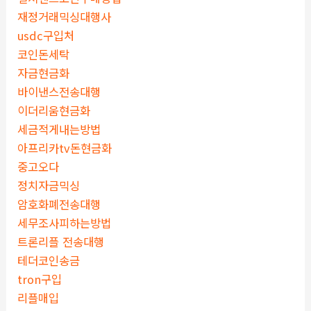
재정거래믹싱대행사
usdc구입처
코인돈세탁
자금현금화
바이낸스전송대행
이더리움현금화
세금적게내는방법
아프리카tv돈현금화
중고오다
정치자금믹싱
암호화폐전송대행
세무조사피하는방법
트론리플 전송대행
테더코인송금
tron구입
리플매입