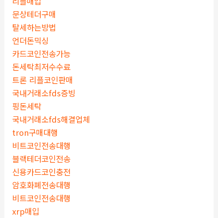
리플매입
문상테더구매
탈세하는방법
언더돈믹싱
카드코인전송가능
돈세탁최저수수료
트론 리플코인판매
국내거래소fds증빙
핑돈세탁
국내거래소fds해결업체
tron구매대행
비트코인전송대행
블랙테더코인전송
신용카드코인충전
암호화폐전송대행
비트코인전송대행
xrp매입