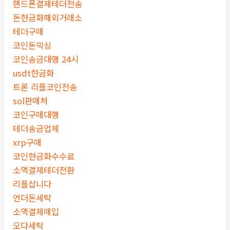
핸드폰결제테더전송
돈현금화해외거래소
테더구매
코인돈믹싱
코인송금대행 24시
usdt현금화
트론 리플코인전송
sol판매처
코인구매대행
테더송금업체
xrp구매
코인현금화수수료
소액결제테더전환
리플삽니다
언더돈세탁
소액결제매입
오다세탁