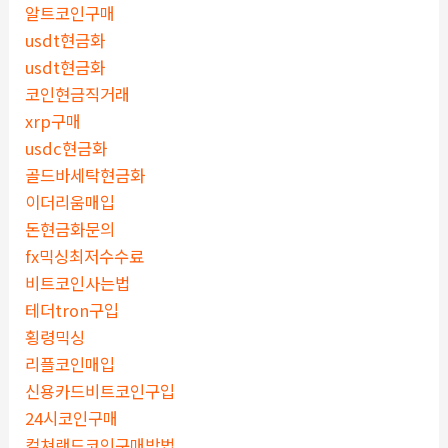
알트코인구매
usdt현금화
usdt현금화
코인현금직거래
xrp구매
usdc현금화
골드바세탁현금화
이더리움매입
돈현금화문의
fx믹싱최저수수료
비트코인사는법
테더tron구입
횡령믹싱
리플코인매입
신용카드비트코인구입
24시코인구매
컬쳐랜드코인구매방법