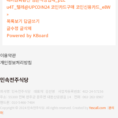
u4T_텔레@UPCOIN24 코인카드구매 코인신용카드_e8W
»
목록보기
답글쓰기
글수정
글삭제
Powered by KBoard
이용약관
개인정보처리방침
민속전주식당
회사명: 민속전주식당 대표자: 김선영
사업자등록번호: 402-24-57156
주소: 55300 전북 완주군 운주면 대둔산공원길 14
전화: 063-263-8967
핸드폰: 010-5466-7484
Copyright © 2024 민속전주식당. All rights reserved.
Created by
Yescall.com
[
관리
자
]