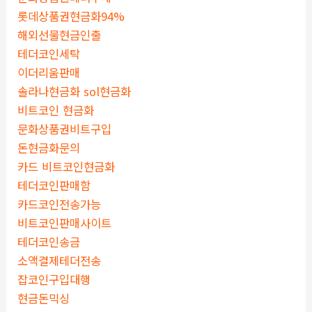
롯데상품권현금화94%
해외선물현금인출
테더코인세탁
이더리움판매
솔라나현금화 sol현금화
비트코인 현금화
문화상품권비트구입
돈현금화문의
카드 비트코인현금화
테더코인판매함
카드코인전송가능
비트코인판매사이트
테더코인송금
소액결제테더전송
잡코인구입대행
현금돈믹싱