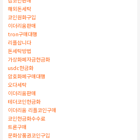
잡코인판매
해외돈세탁
코인원화구입
이더리움판매
tron구매대행
리플삽니다
돈세탁방법
가상화폐자금현금화
usdc현금화
암호화폐구매대행
오다세탁
이더리움판매
테더코인현금화
이더리움 리플코인구매
코인현금화수수료
트론구매
문화상품권코인구입