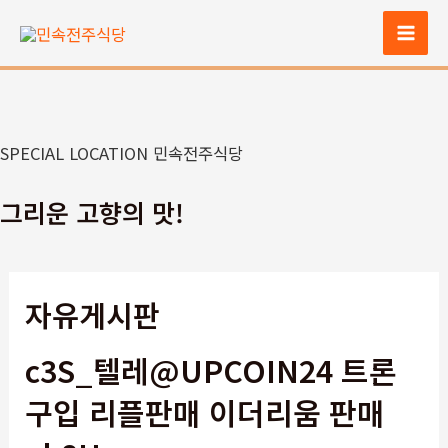
콘
텐
Mai
츠
Men
로
건
너
SPECIAL LOCATION 민속전주식당
뛰
기
그리운 고향의 맛!
자유게시판
c3S_텔레@UPCOIN24 트론
구입 리플판매 이더리움 판매