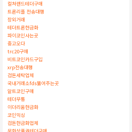
컬쳐랜드테더구매
트론리플 전송대행
장외거래
테더트론현금화
파이코인사는곳
중고오다
trc20구매
비트코인카드구입
xrp전송대행
검돈세탁업체
국내거래소fds뚫어주는곳
알트코인구매
테더무통
이더리움현금화
코인믹싱
검돈현금화업체
문화상품권테더구매