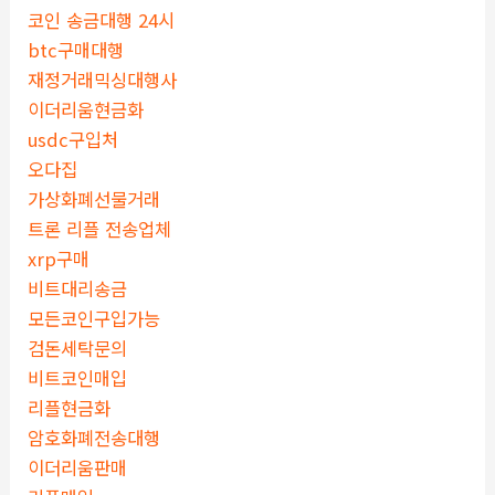
코인 송금대행 24시
btc구매대행
재정거래믹싱대행사
이더리움현금화
usdc구입처
오다집
가상화폐선물거래
트론 리플 전송업체
xrp구매
비트대리송금
모든코인구입가능
검돈세탁문의
비트코인매입
리플현금화
암호화폐전송대행
이더리움판매