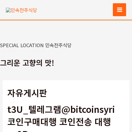
콘
텐
Mai
츠
Men
로
건
너
SPECIAL LOCATION 민속전주식당
뛰
기
그리운 고향의 맛!
자유게시판
t3U_텔레그램@bitcoinsyri
코인구매대행 코인전송 대행