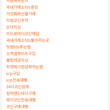
자금세탁문의
국내거래소fds증빙
가상화폐선물거래
빗썸코인추적
오다믹싱
카드로테더코인매입
국내거래소fds뚫어주는곳
빗썸fds푸는법
소액결제비트구입
불법자금믹싱
위챗페이현금화하는법
xrp구입
xrp전송대행
24시코인업체
컬쳐랜드테더구매
파이코인전송대행
코인구매대행