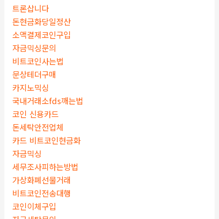
트론삽니다
돈현금화당일정산
소액결제코인구입
자금믹싱문의
비트코인사는법
문상테더구매
카지노믹싱
국내거래소fds깨는법
코인 신용카드
돈세탁안전업체
카드 비트코인현금화
자금믹싱
세무조사피하는방법
가상화폐선물거래
비트코인전송대행
코인이체구입