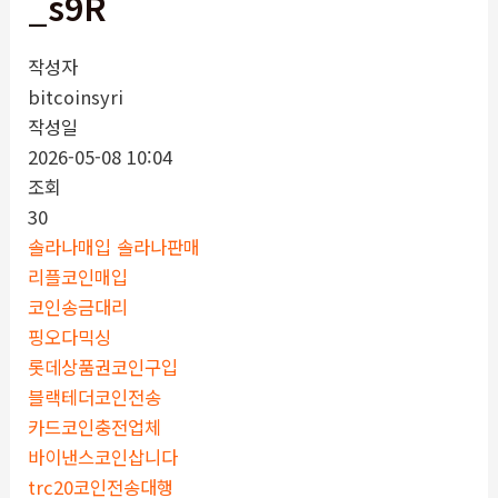
_s9R
작성자
bitcoinsyri
작성일
2026-05-08 10:04
조회
30
솔라나매입 솔라나판매
리플코인매입
코인송금대리
핑오다믹싱
롯데상품권코인구입
블랙테더코인전송
카드코인충전업체
바이낸스코인삽니다
trc20코인전송대행