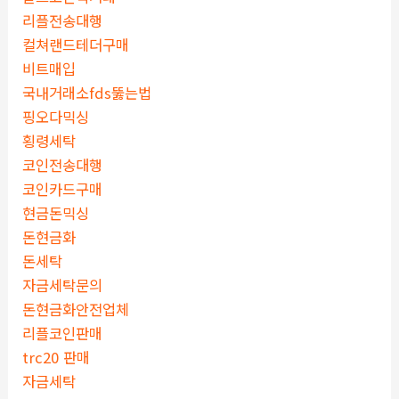
리플전송대행
컬쳐랜드테더구매
비트매입
국내거래소fds뚫는법
핑오다믹싱
횡령세탁
코인전송대행
코인카드구매
현금돈믹싱
돈현금화
돈세탁
자금세탁문의
돈현금화안전업체
리플코인판매
trc20 판매
자금세탁