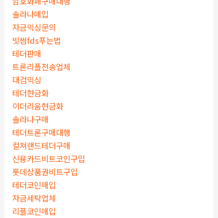
암호화폐구매대행
솔라나매입
자금믹싱문의
빗썸fds푸는법
테더판매
트론리플전송업체
대검믹싱
테더현금화
이더리움현금화
솔라나구매
테더트론구매대행
컬쳐랜드테더구매
신용카드비트코인구입
롯데상품권비트구입
테더코인매입
자금세탁업체
리플코인매입