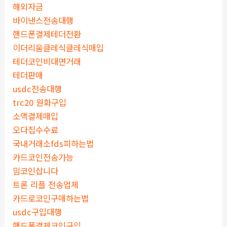
해외자금
바이낸스전송대행
핸드폰결제테더전환
이더리움클레식클레식매입
테더코인비대면거래
테더판매
usdc전송대행
trc20 원화구입
소액결제매입
오다집수수료
국내거래소fds피하는법
카드코인전송가능
밈코인삽니다
트론 리플 전송업체
카드로코인구매하는법
usdc구입대행
핸드폰결제코인구입