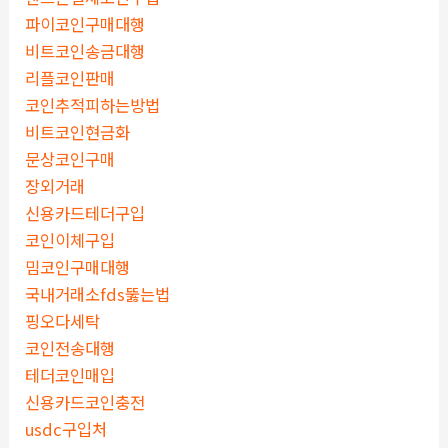
파이코인구매대행
비트코인송금대행
리플코인판매
코인추적피하는방법
비트코인현금화
문상코인구매
장외거래
신용카드테더구입
코인이체구입
밈코인구매대행
국내거래소fds뚫는법
핑오다세탁
코인전송대행
테더코인매입
신용카드코인충전
usdc구입처