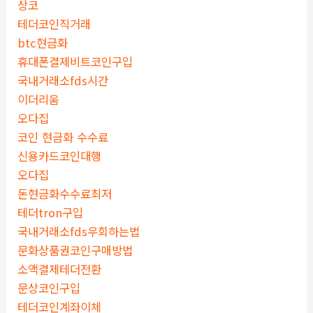
상코
테더코인직거래
btc현금화
휴대폰결제비트코인구입
국내거래소fds시간
이더리움
오다집
코인 현금화 수수료
신용카드코인대행
오다집
돈현금화수수료최저
테더tron구입
국내거래소fds우회하는법
문화상품권코인구매방법
소액결제테더전환
문상코인구입
테더코인계좌이체