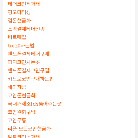
테더코인직거래
핑오다믹싱
검돈현금화
소액결제테더전송
비트매입
trc20사는법
핸드폰결제테더구매
파이코인사는곳
핸드폰결제코인구입
카드로코인구매하는법
해외자금
코인돈현금화
국내거래소fds뚫어주는곳
코인원화구입
코인무통
리플 모든코인현금화
알트코인퀵거래