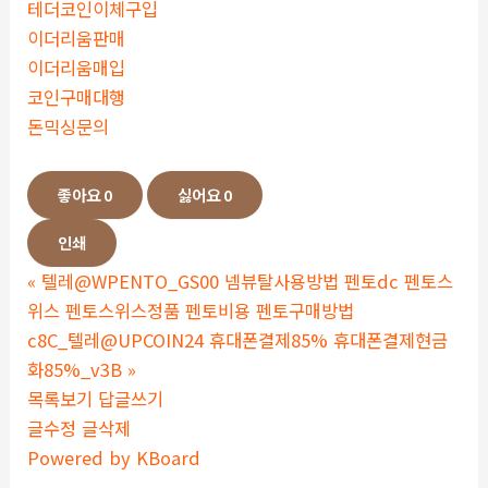
테더코인이체구입
이더리움판매
이더리움매입
코인구매대행
돈믹싱문의
좋아요
0
싫어요
0
인쇄
«
텔레@WPENTO_GS00 넴뷰탈사용방법 펜토dc 펜토스
위스 펜토스위스정품 펜토비용 펜토구매방법
c8C_텔레@UPCOIN24 휴대폰결제85% 휴대폰결제현금
화85%_v3B
»
목록보기
답글쓰기
글수정
글삭제
Powered by KBoard