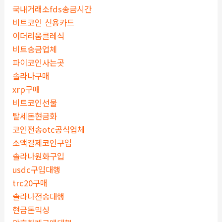
국내거래소fds송금시간
비트코인 신용카드
이더리움클레식
비트송금업체
파이코인사는곳
솔라나구매
xrp구매
비트코인선물
탈세돈현금화
코인전송otc공식업체
소액결제코인구입
솔라나원화구입
usdc구입대행
trc20구매
솔라나전송대행
현금돈믹싱