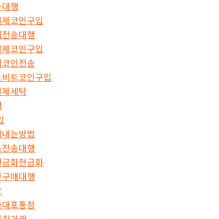
송대행
결제코인구입
폐전송대행
결제코인구입
이코인전송
드비트코인구입
결제세탁
행
입
게내는방법
스전송대행
현금화현금화
인구매대행
탁
다대포통장
인직거래