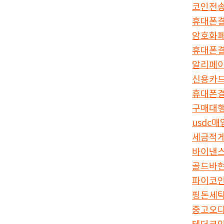
코인전
휴대폰
암호화
휴대폰
알리페
신용카
휴대폰
구매대
usdc매
세금적
바이낸
골드바
파이코
핑돈세
중고오
테더코