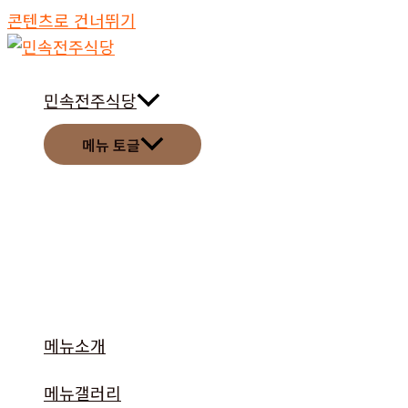
콘텐츠로 건너뛰기
민속전주식당
메뉴 토글
메뉴소개
메뉴갤러리