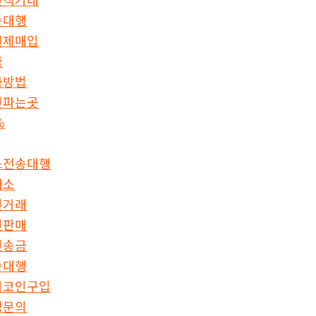
송대행
결제매입
금
화방법
인파는곳
%
스전송대행
래소
인거래
인판매
인송금
송대행
더코인구입
싱문의