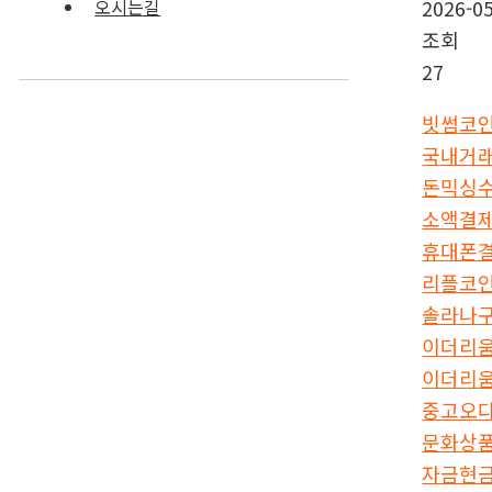
2026-05
오시는길
조회
27
빗썸코
국내거래
돈믹싱
소액결
휴대폰
리플코
솔라나
이더리
이더리
중고오
문화상
자금현