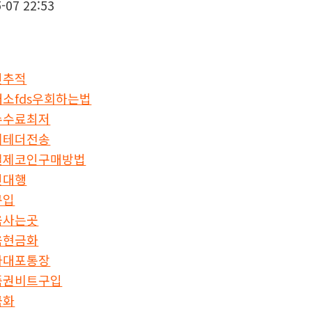
-07 22:53
인추적
소fds우회하는법
수수료최저
제테더전송
결제코인구매방법
인대행
구입
움사는곳
움현금화
다대포통장
품권비트구입
금화