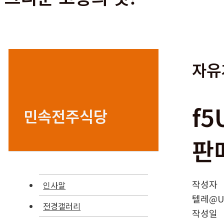
자유
f
민속전주식당
판
작성자
인사말
텔레@UP
전경갤러리
작성일