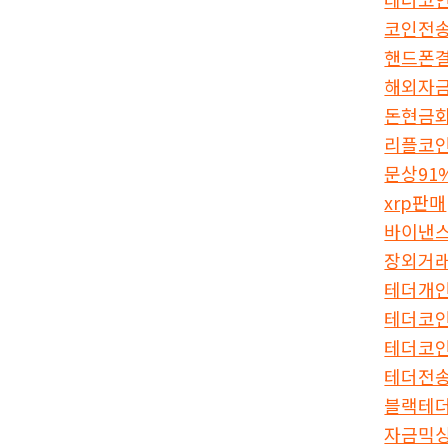
코인전
핸드폰
해외자
돈현금
리플코
문상91
xrp판매
바이낸
장외거
테더개
테더코
테더코
테더전
블랙테
자금믹