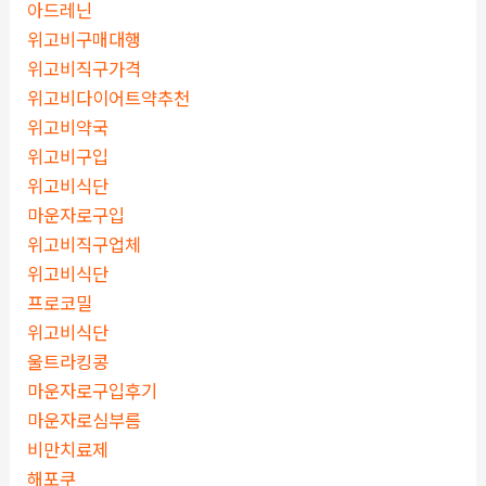
아드레닌
위고비구매대행
위고비직구가격
위고비다이어트약추천
위고비약국
위고비구입
위고비식단
마운자로구입
위고비직구업체
위고비식단
프로코밀
위고비식단
울트라킹콩
마운자로구입후기
마운자로심부름
비만치료제
해포쿠