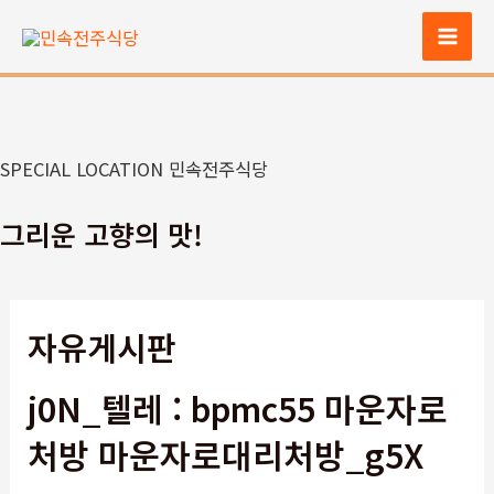
콘
텐
Mai
츠
Men
로
건
너
SPECIAL LOCATION 민속전주식당
뛰
기
그리운 고향의 맛!
자유게시판
j0N_텔레 : bpmc55 마운자로
처방 마운자로대리처방_g5X