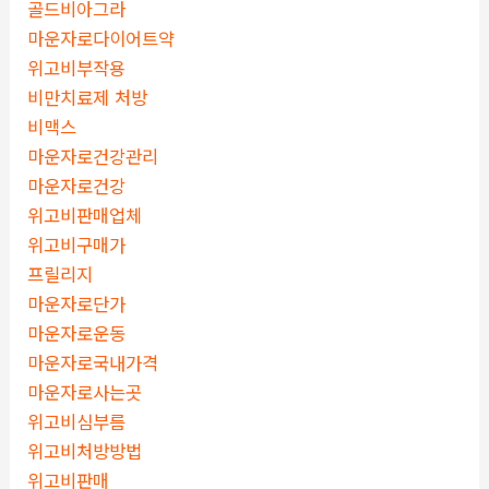
골드비아그라
마운자로다이어트약
위고비부작용
비만치료제 처방
비맥스
마운자로건강관리
마운자로건강
위고비판매업체
위고비구매가
프릴리지
마운자로단가
마운자로운동
마운자로국내가격
마운자로사는곳
위고비심부름
위고비처방방법
위고비판매