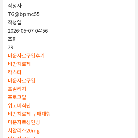
작성자
TG@bpmc55
작성일
2026-05-07 04:56
조회
29
마운자로구입후기
비만치료제
칵스타
마운자로구입
프릴리지
프로코밀
위고비식단
비만치료제 구매대행
마운자로성인병
시알리스20mg