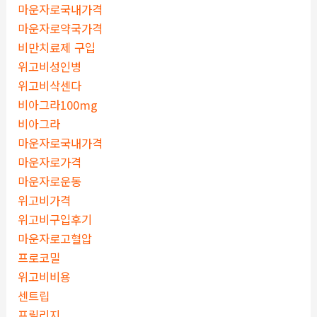
마운자로국내가격
마운자로약국가격
비만치료제 구입
위고비성인병
위고비삭센다
비아그라100mg
비아그라
마운자로국내가격
마운자로가격
마운자로운동
위고비가격
위고비구입후기
마운자로고혈압
프로코밀
위고비비용
센트립
프릴리지