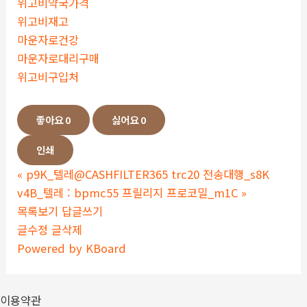
위고비약국가격
위고비재고
마운자로건강
마운자로대리구매
위고비구입처
좋아요
0
싫어요
0
인쇄
«
p9K_텔레@CASHFILTER365 trc20 전송대행_s8K
v4B_텔레 : bpmc55 프릴리지 프로코밀_m1C
»
목록보기
답글쓰기
글수정
글삭제
Powered by KBoard
이용약관