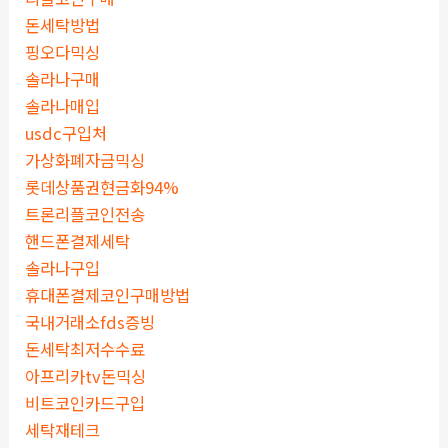
돈세탁방법
핑오다믹싱
솔라나구매
솔라나매입
usdc구입처
가상화폐자금믹싱
롯데상품권현금화94%
트론리플코인전송
핸드폰결제세탁
솔라나구입
휴대폰결제코인구매방법
국내거래소fds증빙
돈세탁최저수수료
아프리카tv돈믹싱
비트코인카드구입
세탁재테크