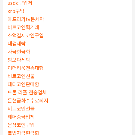
usdc구입처
xrp구입
아프리카tv돈세탁
비트코인퀵거래
소액결제코인구입
대검세탁
자금현금화
핑오다세탁
이더리움전송대행
비트코인선물
테더코인판매함
트론 리플 전송업체
돈현금화수수료최저
비트코인선물
테더송금업체
문상코인구입
불법자금현금화