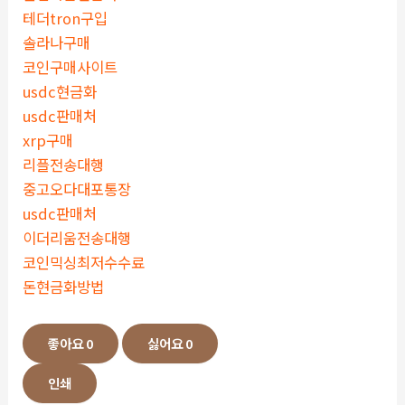
테더tron구입
솔라나구매
코인구매사이트
usdc현금화
usdc판매처
xrp구매
리플전송대행
중고오다대포통장
usdc판매처
이더리움전송대행
코인믹싱최저수수료
돈현금화방법
좋아요
0
싫어요
0
인쇄