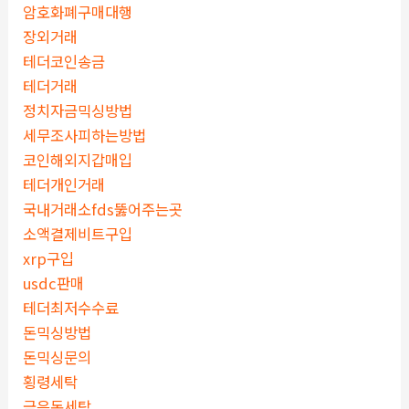
암호화폐구매대행
장외거래
테더코인송금
테더거래
정치자금믹싱방법
세무조사피하는방법
코인해외지갑매입
테더개인거래
국내거래소fds뚫어주는곳
소액결제비트구입
xrp구입
usdc판매
테더최저수수료
돈믹싱방법
돈믹싱문의
횡령세탁
금은돈세탁