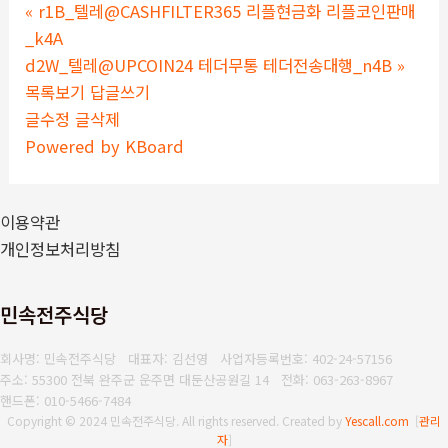
«
r1B_텔레@CASHFILTER365 리플현금화 리플코인판매
_k4A
d2W_텔레@UPCOIN24 테더무통 테더전송대행_n4B
»
목록보기
답글쓰기
글수정
글삭제
Powered by KBoard
이용약관
개인정보처리방침
민속전주식당
회사명: 민속전주식당 대표자: 김선영
사업자등록번호: 402-24-57156
주소: 55300 전북 완주군 운주면 대둔산공원길 14
전화: 063-263-8967
핸드폰: 010-5466-7484
Copyright © 2024 민속전주식당. All rights reserved.
Created by
Yescall.com
[
관리
자
]