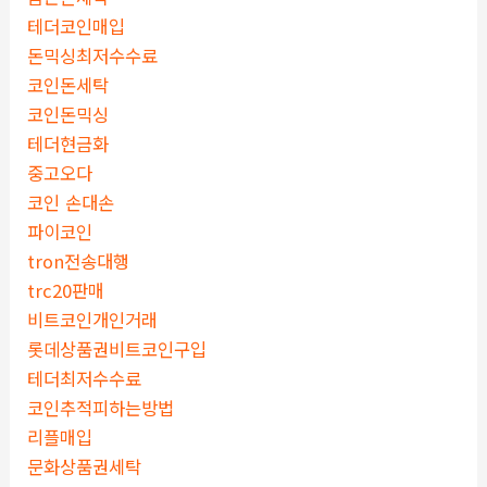
테더코인매입
돈믹싱최저수수료
코인돈세탁
코인돈믹싱
테더현금화
중고오다
코인 손대손
파이코인
tron전송대행
trc20판매
비트코인개인거래
롯데상품권비트코인구입
테더최저수수료
코인추적피하는방법
리플매입
문화상품권세탁