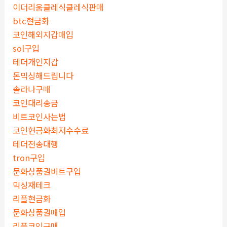
이더리움클레식클레식판매
btc현금화
코인해외지갑매입
sol구입
테더개인지갑
돈믹싱해드립니다
솔라나구매
코인대리송금
비트코인사는법
코인현금화최저수수료
테더전송대행
tron구입
문화상품권비트구입
믹싱재테크
리플현금화
문화상품권매입
리플코인구매