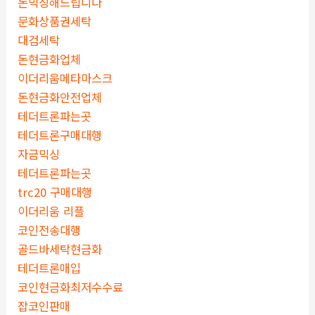
돈믹싱해드립니다
문화상품권세탁
대검세탁
돈현금화업체
이더리움메타마스크
돈현금화안전업체
테더트론파는곳
테더트론구매대행
자금믹싱
테더트론파는곳
trc20 구매대행
이더리움 리플
코인전송대행
골드바세탁현금화
테더트론매입
코인현금화최저수수료
잡코인판매