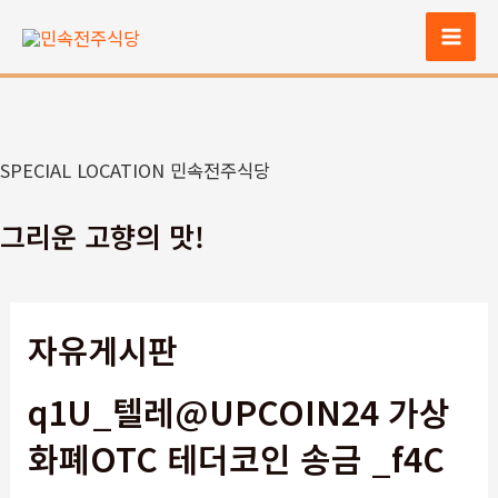
콘
텐
Mai
츠
Men
로
건
너
SPECIAL LOCATION 민속전주식당
뛰
기
그리운 고향의 맛!
자유게시판
q1U_텔레@UPCOIN24 가상
화폐OTC 테더코인 송금 _f4C