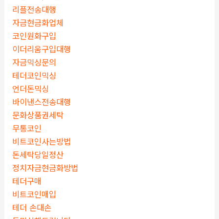
리플전송대행
자금현금화업체
코인원화구입
이더리움구입대행
자금믹싱문의
테더코인믹싱
언더돈믹싱
바이낸스전송대행
문화상품권세탁
무통코인
비트코인사는방법
돈세탁당일정산
정치자금현금화방법
테더구매
비트코인매입
테더 손대손