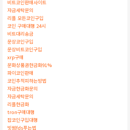
비트코인판매사이트
자금세탁문의
리플 모든코인구입
코인 구매대행 24시
비트대리송금
문상코인구입
문상비트코인구입
xrp구매
문화상품권현금화91%
파이코인판매
코인추적피하는방법
자금현금화문의
자금세탁문의
리플현금화
tron구매대행
잡코인구입대행
빗썸fds푸는법