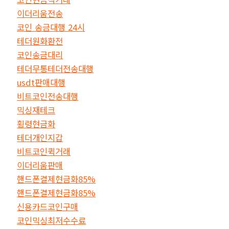
이더리움전송
코인 송금대행 24시
테더원화환전
코인송금대리
테더무통테더전송대행
usdt판매대행
비트코인전송대행
믹싱재테크
횡령현금화
테더개인지갑
비트코인퀵거래
이더리움판매
핸드폰결제현금화85%
핸드폰결제현금화85%
신용카드코인구매
코인믹싱최저수수료