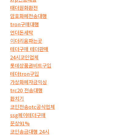
태더원화환전
암호화폐전송대행
tron구매대행
언더돈세탁
이더리움파는곳
테더구매 테더판매
24시코인업체
롯데상품권비트구입
테더tron구입
가상화폐자금믹싱
trc20 전송대행
환치기
코인전송otc공식업체
ssg페이테더구매
문상91%
코인송금대행 24시