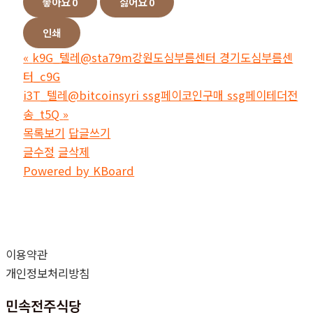
좋아요
0
싫어요
0
인쇄
«
k9G_텔레@sta79m강원도심부름센터 경기도심부름센
터_c9G
i3T_텔레@bitcoinsyri ssg페이코인구매 ssg페이테더전
송_t5Q
»
목록보기
답글쓰기
글수정
글삭제
Powered by KBoard
이용약관
개인정보처리방침
민속전주식당