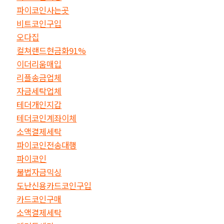
파이코인사는곳
비트코인구입
오다집
컬쳐랜드현금화91%
이더리움매입
리플송금업체
자금세탁업체
테더개인지갑
테더코인계좌이체
소액결제세탁
파이코인전송대행
파이코인
불법자금믹싱
도난신용카드코인구입
카드코인구매
소액결제세탁