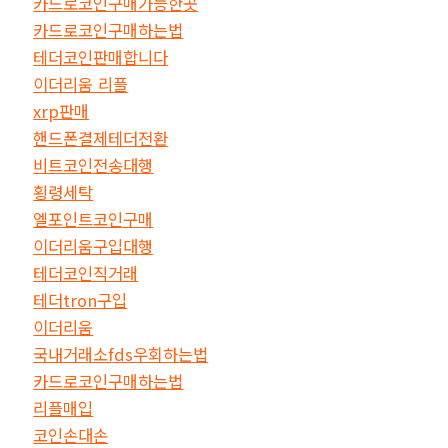
카드로코인구매가능한곳
카드로코인구매하는법
테더코인판매합니다
이더리움 리플
xrp판매
핸드폰결제테더전환
비트코인전송대행
횡령세탁
엘포인트코인구매
이더리움구입대행
테더코인직거래
테더tron구입
이더리움
국내거래소fds우회하는법
카드로코인구매하는법
리플매입
코인손대손