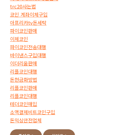
trc20사는법
코인 계좌이체구입
아프리카tv돈세탁
파이코인판매
이체코인
파이코인전송대행
바이낸스구입대행
이더리움판매
리플코인대행
돈현금화방법
리플코인판매
리플코인대행
테더코인매입
소액결제비트코인구입
돈믹싱안전업체