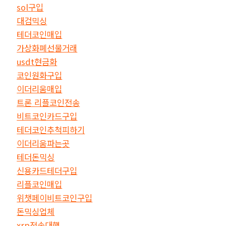
sol구입
대검믹싱
테더코인매입
가상화폐선물거래
usdt현금화
코인원화구입
이더리움매입
트론 리플코인전송
비트코인카드구입
테더코인추척피하기
이더리움파는곳
테더돈믹싱
신용카드테더구입
리플코인매입
위챗페이비트코인구입
돈믹싱업체
xrp전송대행