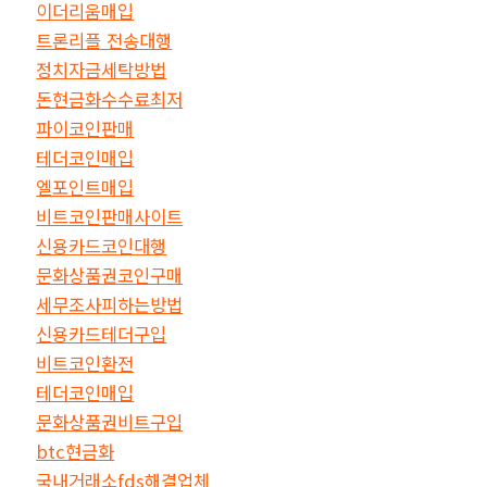
이더리움매입
트론리플 전송대행
정치자금세탁방법
돈현금화수수료최저
파이코인판매
테더코인매입
엘포인트매입
비트코인판매사이트
신용카드코인대행
문화상품권코인구매
세무조사피하는방법
신용카드테더구입
비트코인환전
테더코인매입
문화상품권비트구입
btc현금화
국내거래소fds해결업체