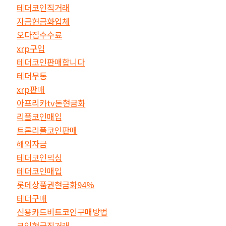
테더코인직거래
자금현금화업체
오다집수수료
xrp구입
테더코인판매합니다
테더무통
xrp판매
아프리카tv돈현금화
리플코인매입
트론리플코인판매
해외자금
테더코인믹싱
테더코인매입
롯데상품권현금화94%
테더구매
신용카드비트코인구매방법
코인현금직거래