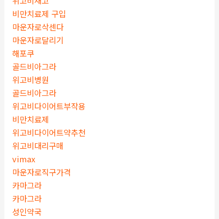
위고비재고
비만치료제 구입
마운자로삭센다
마운자로달리기
해포쿠
골드비아그라
위고비병원
골드비아그라
위고비다이어트부작용
비만치료제
위고비다이어트약추천
위고비대리구매
vimax
마운자로직구가격
카마그라
카마그라
성인약국