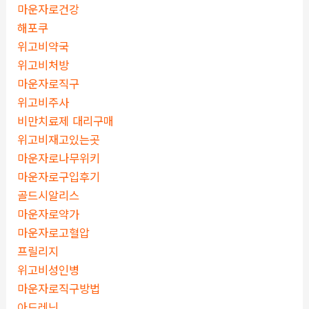
마운자로건강
해포쿠
위고비약국
위고비처방
마운자로직구
위고비주사
비만치료제 대리구매
위고비재고있는곳
마운자로나무위키
마운자로구입후기
골드시알리스
마운자로약가
마운자로고혈압
프릴리지
위고비성인병
마운자로직구방법
아드레닌