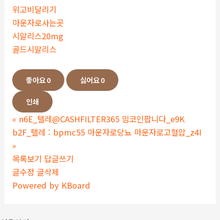
위고비달리기
마운자로사는곳
시알리스20mg
골드시알리스
좋아요
0
싫어요
0
인쇄
«
n6E_텔레@CASHFILTER365 밈코인팝니다_e9K
b2F_텔레 : bpmc55 마운자로당뇨 마운자로고혈압_z4I
»
목록보기
답글쓰기
글수정
글삭제
Powered by KBoard