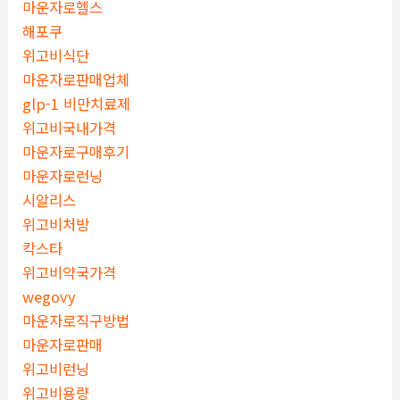
마운자로헬스
해포쿠
위고비식단
마운자로판매업체
glp-1 비만치료제
위고비국내가격
마운자로구매후기
마운자로런닝
시알리스
위고비처방
칵스타
위고비약국가격
wegovy
마운자로직구방법
마운자로판매
위고비런닝
위고비용량