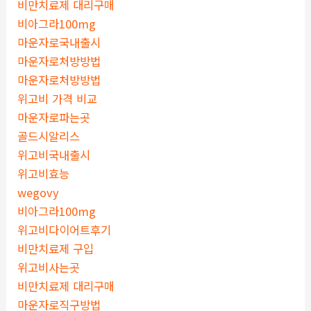
비만치료제 대리구매
비아그라100mg
마운자로국내출시
마운자로처방방법
마운자로처방방법
위고비 가격 비교
마운자로파는곳
골드시알리스
위고비국내출시
위고비효능
wegovy
비아그라100mg
위고비다이어트후기
비만치료제 구입
위고비사는곳
비만치료제 대리구매
마운자로직구방법