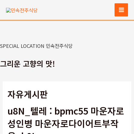
콘
텐
Mai
츠
Men
로
건
너
SPECIAL LOCATION 민속전주식당
뛰
기
그리운 고향의 맛!
자유게시판
u8N_텔레 : bpmc55 마운자로
성인병 마운자로다이어트부작