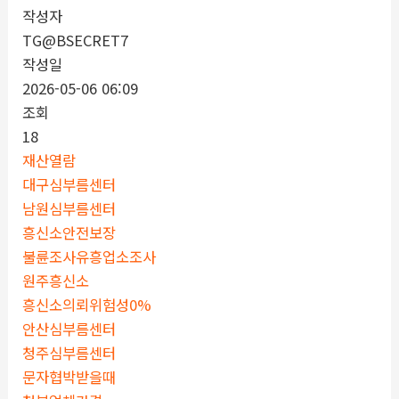
작성자
TG@BSECRET7
작성일
2026-05-06 06:09
조회
18
재산열람
대구심부름센터
남원심부름센터
흥신소안전보장
불륜조사유흥업소조사
원주흥신소
흥신소의뢰위험성0%
안산심부름센터
청주심부름센터
문자협박받을때