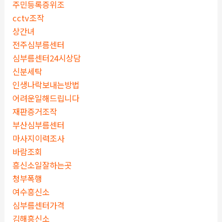
주민등록증위조
cctv조작
상간녀
전주심부름센터
심부름센터24시상담
신분세탁
인생나락보내는방법
어려운일해드립니다
재판증거조작
부산심부름센터
마사지이력조사
바람조회
흥신소일잘하는곳
청부폭행
여수흥신소
심부름센터가격
김해흥신소