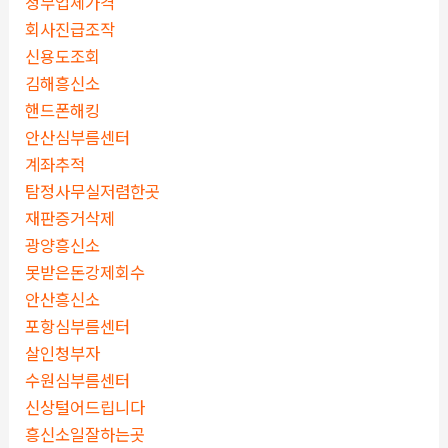
청부업체가격
회사진급조작
신용도조회
김해흥신소
핸드폰해킹
안산심부름센터
계좌추적
탐정사무실저렴한곳
재판증거삭제
광양흥신소
못받은돈강제회수
안산흥신소
포항심부름센터
살인청부자
수원심부름센터
신상털어드립니다
흥신소일잘하는곳