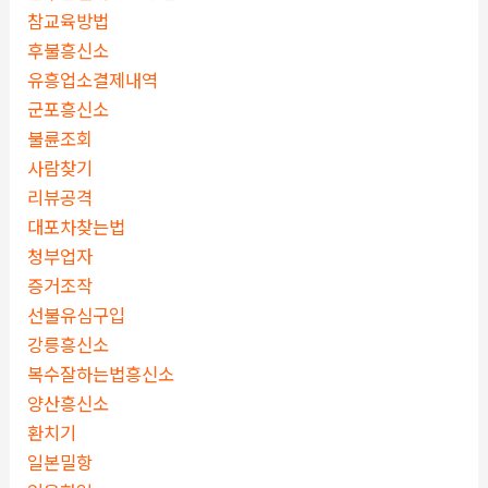
참교육방법
후불흥신소
유흥업소결제내역
군포흥신소
불륜조회
사람찾기
리뷰공격
대포차찾는법
청부업자
증거조작
선불유심구입
강릉흥신소
복수잘하는법흥신소
양산흥신소
환치기
일본밀항