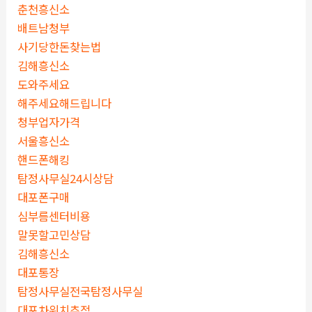
춘천흥신소
배트남청부
사기당한돈찾는법
김해흥신소
도와주세요
해주세요해드립니다
청부업자가격
서울흥신소
핸드폰해킹
탐정사무실24시상담
대포폰구매
심부름센터비용
말못할고민상담
김해흥신소
대포통장
탐정사무실전국탐정사무실
대포차위치추적