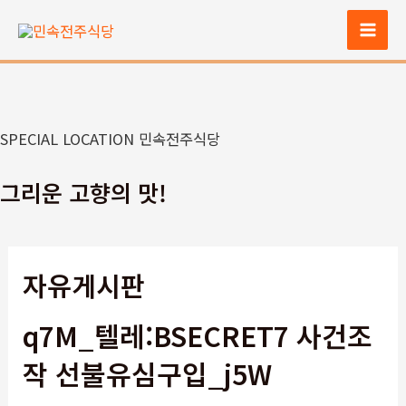
콘
텐
Mai
츠
Men
로
건
너
SPECIAL LOCATION 민속전주식당
뛰
기
그리운 고향의 맛!
자유게시판
q7M_텔레:BSECRET7 사건조
작 선불유심구입_j5W