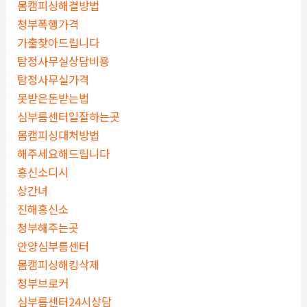
몸캠피싱해결방법
청부폭행가격
가출찾아드립니다
탐정사무실상담비용
탐정사무실가격
못받은돈받는법
심부름센터일잘하는곳
몸캠피싱대처방법
해주세요해드립니다
흥신소디시
상간녀
진해흥신소
청부해주는곳
안양심부름센터
몸캠피싱해킹삭제
청부브로커
심부름센터24시상담