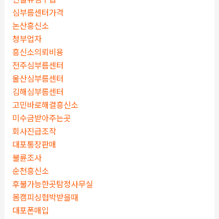
심부름센터가격
논산흥신소
청부업자
흥신소의뢰비용
전주심부름센터
울산심부름센터
김해심부름센터
고민바로해결흥신소
미수금받아주는곳
회사진급조작
대포통장판매
불륜조사
순천흥신소
후불가능한곳탐정사무실
몸캠피싱협박받을때
대포폰매입