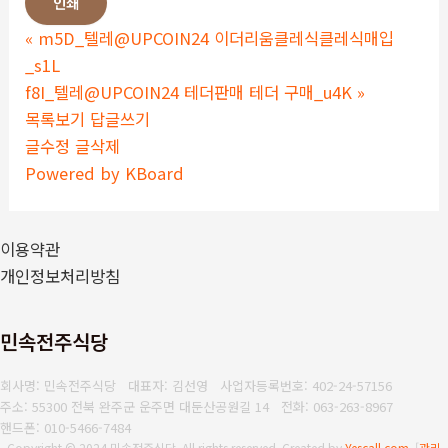
인쇄
«
m5D_텔레@UPCOIN24 이더리움클레식클레식매입
_s1L
f8I_텔레@UPCOIN24 테더판매 테더 구매_u4K
»
목록보기
답글쓰기
글수정
글삭제
Powered by KBoard
이용약관
개인정보처리방침
민속전주식당
회사명: 민속전주식당 대표자: 김선영
사업자등록번호: 402-24-57156
주소: 55300 전북 완주군 운주면 대둔산공원길 14
전화: 063-263-8967
핸드폰: 010-5466-7484
Copyright © 2024 민속전주식당. All rights reserved.
Created by
Yescall.com
[
관리