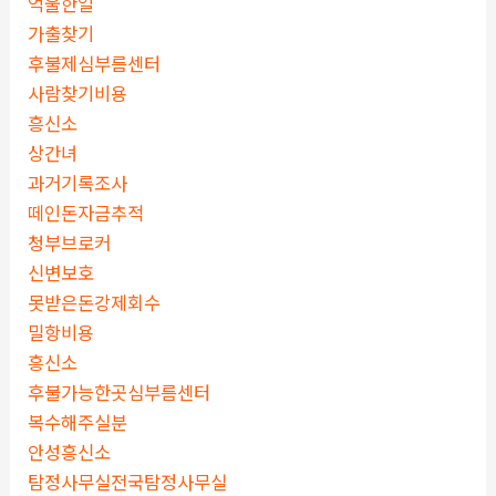
억울한일
가출찾기
후불제심부름센터
사람찾기비용
흥신소
상간녀
과거기록조사
떼인돈자금추적
청부브로커
신변보호
못받은돈강제회수
밀항비용
흥신소
후불가능한곳심부름센터
복수해주실분
안성흥신소
탐정사무실전국탐정사무실