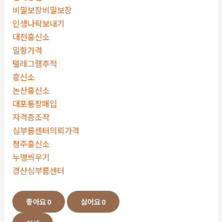
비밀보장비밀보장
인생나락보내기
대전흥신소
밀항가격
텔레그램추적
흥신소
논산흥신소
대포통장매입
자격증조작
심부름센터의뢰가격
청주흥신소
누명씌우기
경산심부름센터
좋아요
0
싫어요
0