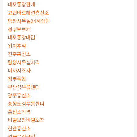
대포통장판매
고민바로해결흥신소
탐정사무실24시상담
청부브로커
대포통장매입
위치추적
진주흥신소
탐정사무실가격
마사지조사
청부폭행
부산심부름센터
광주흥신소
충청도심부름센터
흥신소가격
비밀보장비밀보장
천안흥신소
선불유심구입