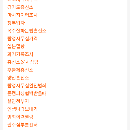
경기도흥신소
마사지이력조사
청부업자
복수잘하는법흥신소
탐정사무실가격
일본밀항
과거기록조사
흥신소24시상담
후불제흥신소
양산흥신소
탐정사무실완전범죄
몸캠피싱협박받을때
살인청부자
인생나락보내기
범죄이력열람
원주심부름센터