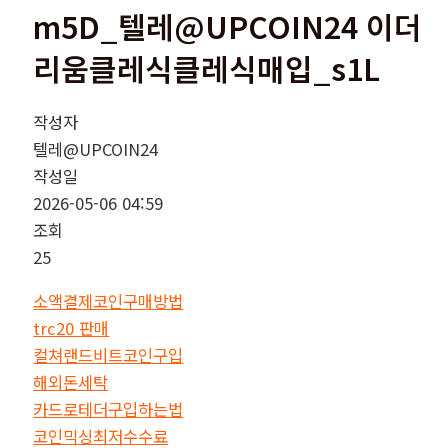
m5D_텔레@UPCOIN24 이더
리움클레식클레식매입_s1L
작성자
텔레@UPCOIN24
작성일
2026-05-06 04:59
조회
25
소액결제코인구매방법
trc20 판매
컬쳐랜드비트코인구입
해외돈세탁
카드로테더구입하는법
코인믹싱최저수수료