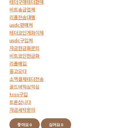
테더구매테더판매
비트송금업체
리플전송대행
usdc판매처
테더코인계좌이체
usdc구입처
자금현금화문의
비트코인현금화
리플매입
중고오다
소액결제테더전송
골드바믹싱믹싱
tron구입
트론삽니다
자금세탁문의
좋아요
0
싫어요
0