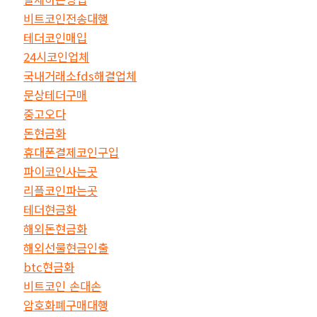
비트코인전송대행
테더코인매입
24시코인업체
국내거래소fds해결업체
문상테더구매
중고오다
돈현금화
휴대폰결제코인구입
파이코인사는곳
리플코인파는곳
테더현금화
해외돈현금화
해외선물현금인출
btc현금화
비트코인 손대손
암호화폐구매대행