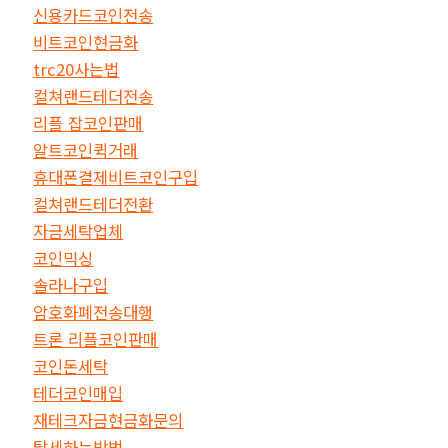
신용카드코인전송
비트코인현금화
trc20사는법
컬쳐랜드테더전송
리플 잡코인판매
알트코인퀵거래
휴대폰결제비트코인구입
컬쳐랜드테더전환
자금세탁업체
코인믹싱
솔라나구입
암호화폐전송대행
트론 리플코인판매
코인돈세탁
테더코인매입
재테크자금현금화문의
탈세하는방법