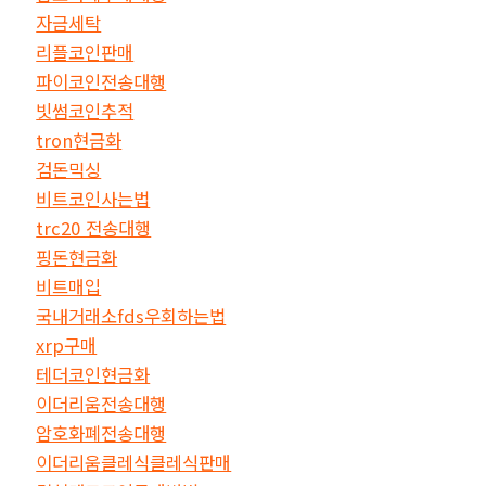
자금세탁
리플코인판매
파이코인전송대행
빗썸코인추적
tron현금화
검돈믹싱
비트코인사는법
trc20 전송대행
핑돈현금화
비트매입
국내거래소fds우회하는법
xrp구매
테더코인현금화
이더리움전송대행
암호화폐전송대행
이더리움클레식클레식판매