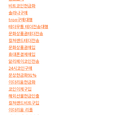
비트코인현금화
솔라나구매
tron구매대행
테더무통 테더전송대행
문화상품권테더전송
컬쳐랜드테더전송
문화상품권매입
휴대폰결제매입
알리페이코인전송
24시코인구매
문상현금화91%
이더리움현금화
코인이체구입
해외선물현금인출
컬쳐랜드비트구입
이더리움 리플