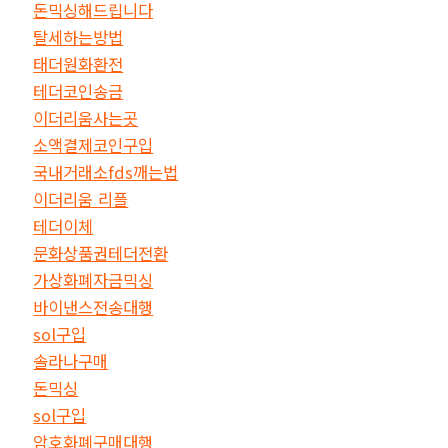
돈믹싱해드립니다
탈세하는방법
태더원화환전
테더코인송금
이더리움사는곳
소액결제코인구입
국내거래소fds깨는법
이더리움 리플
테더이체
문화상품권테더전환
가상화폐자금믹싱
바이낸스전송대행
sol구입
솔라나구매
돈믹싱
sol구입
암호화폐구매대행