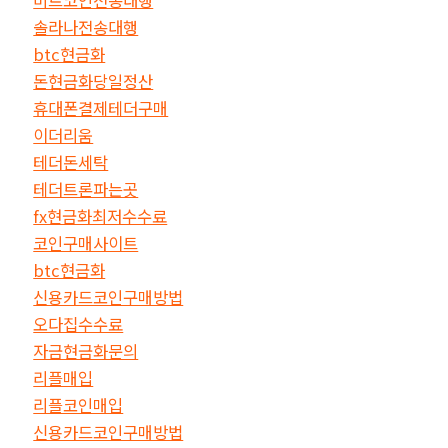
솔라나전송대행
btc현금화
돈현금화당일정산
휴대폰결제테더구매
이더리움
테더돈세탁
테더트론파는곳
fx현금화최저수수료
코인구매사이트
btc현금화
신용카드코인구매방법
오다집수수료
자금현금화문의
리플매입
리플코인매입
신용카드코인구매방법