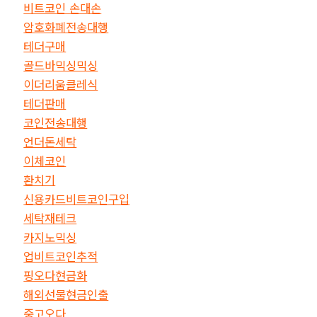
비트코인 손대손
암호화폐전송대행
테더구매
골드바믹싱믹싱
이더리움클레식
테더판매
코인전송대행
언더돈세탁
이체코인
환치기
신용카드비트코인구입
세탁재테크
카지노믹싱
업비트코인추적
핑오다현금화
해외선물현금인출
중고오다