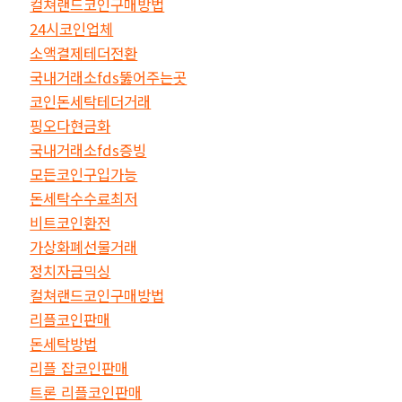
컬쳐랜드코인구매방법
24시코인업체
소액결제테더전환
국내거래소fds뚫어주는곳
코인돈세탁테더거래
핑오다현금화
국내거래소fds증빙
모든코인구입가능
돈세탁수수료최저
비트코인환전
가상화폐선물거래
정치자금믹싱
컬쳐랜드코인구매방법
리플코인판매
돈세탁방법
리플 잡코인판매
트론 리플코인판매