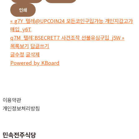
인쇄
«
g7Y_텔레@UPCOIN24 모든코인구입가능 개인지갑고가
매입_y6T
q7M_텔레:BSECRET7 사건조작 선불유심구입_j5W
»
목록보기
답글쓰기
글수정
글삭제
Powered by KBoard
이용약관
개인정보처리방침
민속전주식당