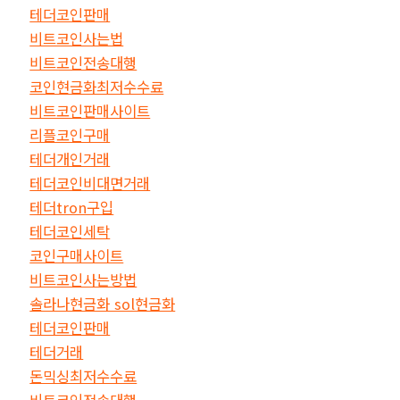
테더코인판매
비트코인사는법
비트코인전송대행
코인현금화최저수수료
비트코인판매사이트
리플코인구매
테더개인거래
테더코인비대면거래
테더tron구입
테더코인세탁
코인구매사이트
비트코인사는방법
솔라나현금화 sol현금화
테더코인판매
테더거래
돈믹싱최저수수료
비트코인전송대행