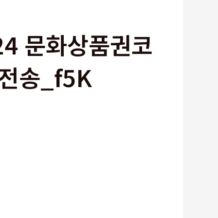
24 문화상품권코
송_f5K