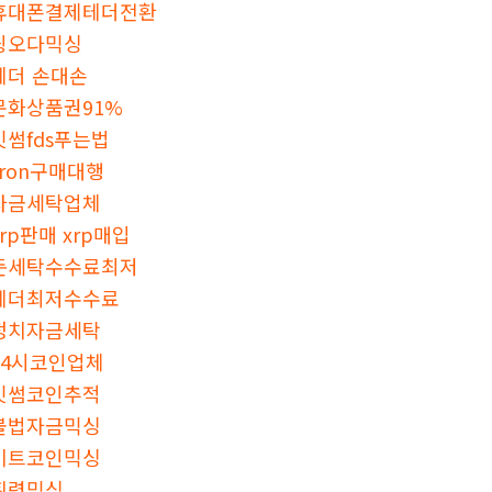
휴대폰결제테더전환
핑오다믹싱
테더 손대손
문화상품권91%
빗썸fds푸는법
tron구매대행
자금세탁업체
xrp판매 xrp매입
돈세탁수수료최저
테더최저수수료
정치자금세탁
24시코인업체
빗썸코인추적
불법자금믹싱
비트코인믹싱
횡령믹싱