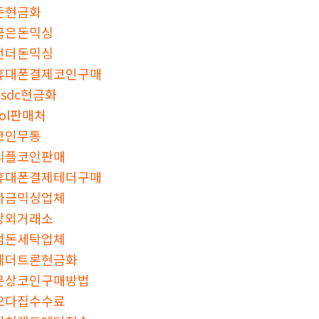
돈현금화
금은돈믹싱
언더돈믹싱
휴대폰결제코인구매
usdc현금화
sol판매처
코인무통
리플코인판매
휴대폰결제테더구매
자금믹싱업체
장외거래소
검돈세탁업체
테더트론현금화
문상코인구매방법
오다집수수료