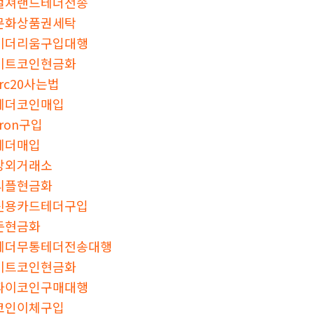
컬쳐랜드테더전송
문화상품권세탁
이더리움구입대행
비트코인현금화
trc20사는법
테더코인매입
tron구입
테더매입
장외거래소
리플현금화
신용카드테더구입
돈현금화
테더무통테더전송대행
비트코인현금화
파이코인구매대행
코인이체구입