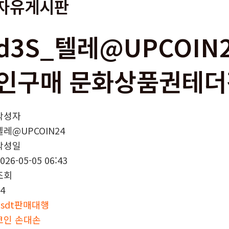
자유게시판
d3S_텔레@UPCOIN
인구매 문화상품권테더전
작성자
텔레@UPCOIN24
작성일
026-05-05 06:43
조회
4
usdt판매대행
코인 손대손