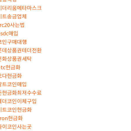
이더리움메타마스크
비트송금업체
trc20사는법
usdc매입
코인구매대행
롯데상품권테더전환
문화상품권세탁
btc현금화
오다현금화
알트코인매입
돈현금화최저수수료
테더코인이체구입
비트코인현금화
tron현금화
파이코인사는곳