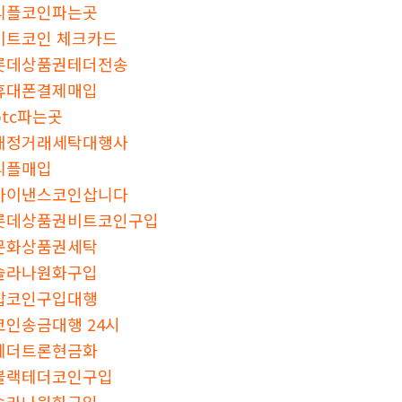
리플코인파는곳
비트코인 체크카드
롯데상품권테더전송
휴대폰결제매입
btc파는곳
재정거래세탁대행사
리플매입
바이낸스코인삽니다
롯데상품권비트코인구입
문화상품권세탁
솔라나원화구입
잡코인구입대행
코인송금대행 24시
테더트론현금화
블랙테더코인구입
솔라나원화구입