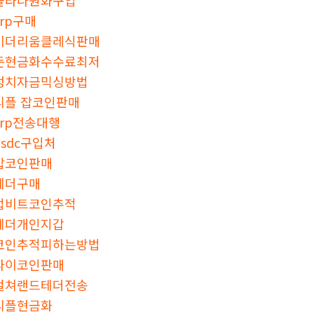
xrp구매
이더리움클레식판매
돈현금화수수료최저
정치자금믹싱방법
리플 잡코인판매
xrp전송대행
usdc구입처
잡코인판매
테더구매
업비트코인추적
테더개인지갑
코인추적피하는방법
파이코인판매
컬쳐랜드테더전송
리플현금화