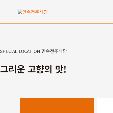
콘
텐
츠
로
건
너
뛰
SPECIAL LOCATION 민속전주식당
기
그리운 고향의 맛!