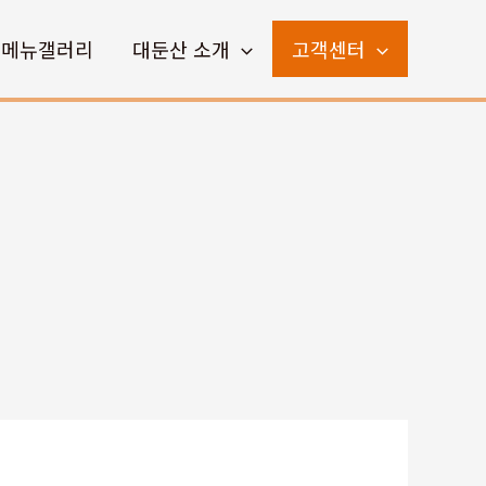
메뉴갤러리
대둔산 소개
고객센터