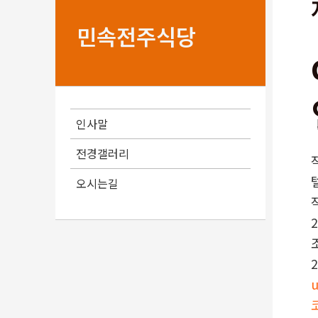
민속전주식당
인사말
전경갤러리
오시는길
2
2