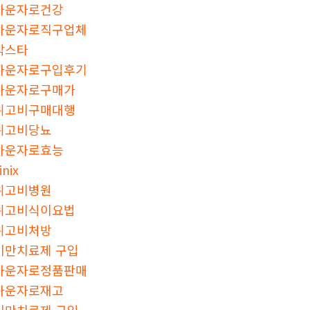
마운자로건강
마운자로직구업체
칵스타
마운자로구입후기
마운자로구매가
위고비구매대행
위고비당뇨
마운자로효능
inix
위고비병원
위고비식이요법
위고비처방
비만치료제 구입
마운자로정품판매
마운자로재고
비만치료제 구입