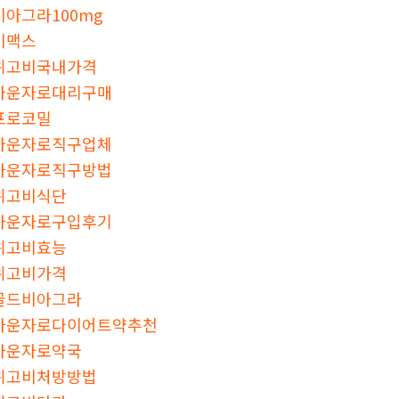
비아그라100mg
비맥스
위고비국내가격
마운자로대리구매
프로코밀
마운자로직구업체
마운자로직구방법
위고비식단
마운자로구입후기
위고비효능
위고비가격
골드비아그라
마운자로다이어트약추천
마운자로약국
위고비처방방법