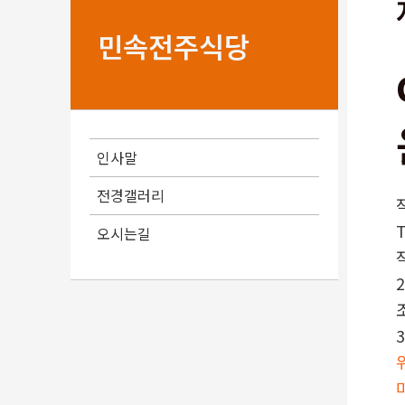
민속전주식당
인사말
전경갤러리
오시는길
2
3