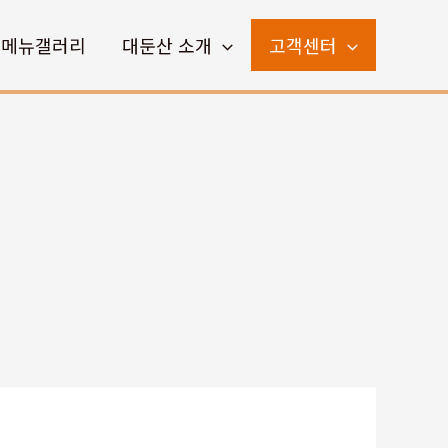
메뉴갤러리
대둔산 소개
고객센터