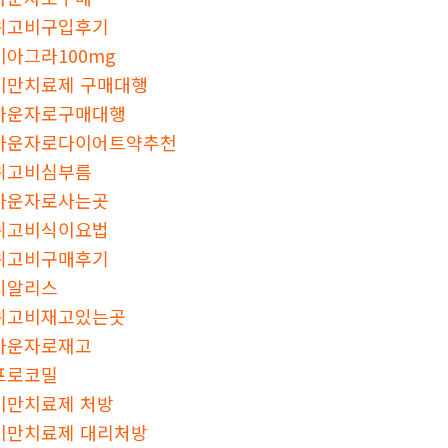
위고비구입후기
비아그라100mg
비만치료제 구매대행
마운자로구매대행
마운자로다이어트약추천
위고비심부름
마운자로사는곳
위고비식이요법
위고비구매후기
시알리스
위고비재고있는곳
마운자로재고
프로코밀
비만치료제 처방
비만치료제 대리처방