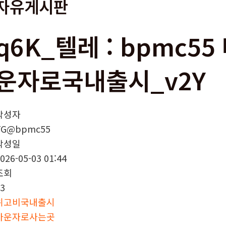
자유게시판
q6K_텔레 : bpmc5
운자로국내출시_v2Y
작성자
TG@bpmc55
작성일
026-05-03 01:44
조회
3
위고비국내출시
마운자로사는곳