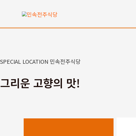
콘
텐
츠
로
건
너
뛰
SPECIAL LOCATION 민속전주식당
기
그리운 고향의 맛!