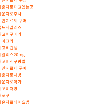
마운자로재고있는곳
마운자로주사
비만치료제 구매
골드시알리스
위고비구매가
비아그라
위고비런닝
시알리스20mg
위고비직구방법
비만치료제 구매
마운자로처방
마운자로약가
위고비처방
해포쿠
마운자로식이요법