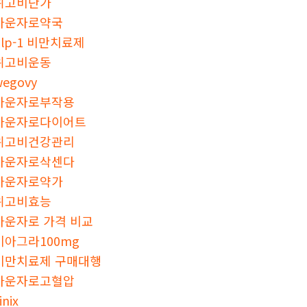
위고비단가
마운자로약국
glp-1 비만치료제
위고비운동
wegovy
마운자로부작용
마운자로다이어트
위고비건강관리
마운자로삭센다
마운자로약가
위고비효능
마운자로 가격 비교
비아그라100mg
비만치료제 구매대행
마운자로고혈압
inix