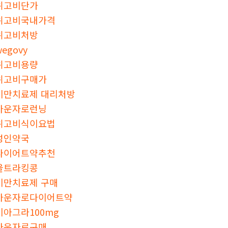
위고비단가
위고비국내가격
위고비처방
wegovy
위고비용량
위고비구매가
비만치료제 대리처방
마운자로런닝
위고비식이요법
성인약국
다이어트약추천
울트라킹콩
비만치료제 구매
마운자로다이어트약
비아그라100mg
마운자로구매