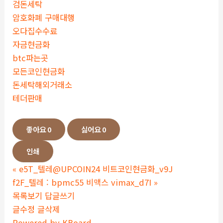
검돈세탁
암호화폐 구매대행
오다집수수료
자금현금화
btc파는곳
모든코인현금화
돈세탁해외거래소
테더판매
좋아요
0
싫어요
0
인쇄
«
e5T_텔레@UPCOIN24 비트코인현금화_v9J
f2F_텔레 : bpmc55 비맥스 vimax_d7I
»
목록보기
답글쓰기
글수정
글삭제
Powered by KBoard