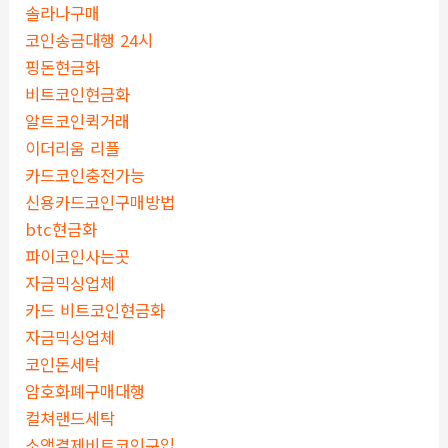
솔라나구매
코인송금대행 24시
핑돈현금화
비트코인현금화
알트코인퀵거래
이더리움 리플
카드코인충전가능
신용카드코인구매방법
btc현금화
파이코인사는곳
자금믹싱업체
카드 비트코인현금화
자금믹싱업체
코인돈세탁
암호화폐구매대행
컬쳐랜드세탁
소액결제비트코인구입