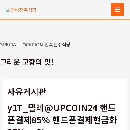
콘
텐
Mai
츠
Men
로
건
너
SPECIAL LOCATION 민속전주식당
뛰
기
그리운 고향의 맛!
자유게시판
y1T_텔레@UPCOIN24 핸드
폰결제85% 핸드폰결제현금화