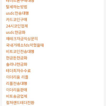
테더트론구매대행
탈세하는방법
usdc전송대행
카드코인구매
24시코인업체
usdc현금화
재테크자금믹싱문의
국내거래소fds막혔을때
비트코인전송대행
현금돈현금화
솔라나현금화
테더최저수수료
이더리움 리플
리플전송대행
이더리움판매
비트송금업체
컬쳐랜드테더전환