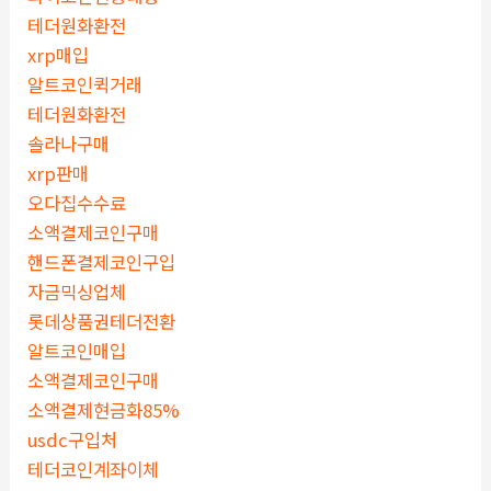
테더원화환전
xrp매입
알트코인퀵거래
테더원화환전
솔라나구매
xrp판매
오다집수수료
소액결제코인구매
핸드폰결제코인구입
자금믹싱업체
롯데상품권테더전환
알트코인매입
소액결제코인구매
소액결제현금화85%
usdc구입처
테더코인계좌이체