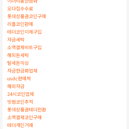
이더리움현금화
오다집수수료
롯데상품권코인구매
리플코인판매
테더코인이체구입
자금세탁
소액결제비트구입
해외돈세탁
탈세돈믹싱
자금현금화업체
usdc판매처
해외자금
24시코인업체
빗썸코인추적
롯데상품권테더전환
소액결제코인구매
테더개인거래