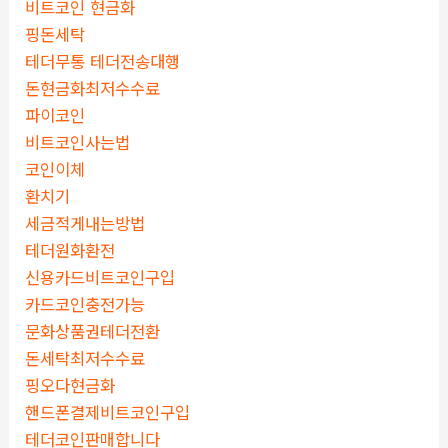
비트코인 현금화
핑돈세탁
테더무통 테더전송대행
돈현금화최저수수료
파이코인
비트코인사는법
코인이체
환치기
세금적게내는방법
테더원화환전
신용카드비트코인구입
카드코인충전가능
문화상품권테더전환
돈세탁최저수수료
핑오다현금화
핸드폰결제비트코인구입
테더코인판매합니다