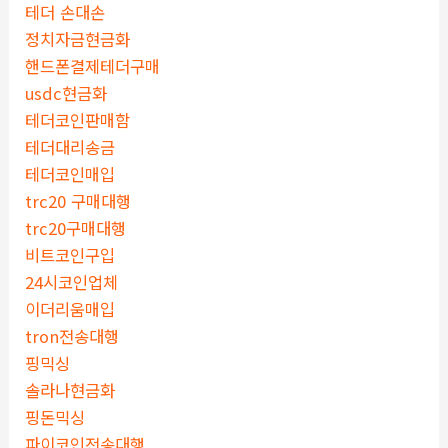
테더 손대손
정치자금현금화
핸드폰결제테더구매
usdc현금화
테더코인판매함
테더대리송금
테더코인매입
trc20 구매대행
trc20구매대행
비트코인구입
24시코인업체
이더리움매입
tron전송대행
핑믹싱
솔라나현금화
핑돈믹싱
파이코인전송대행