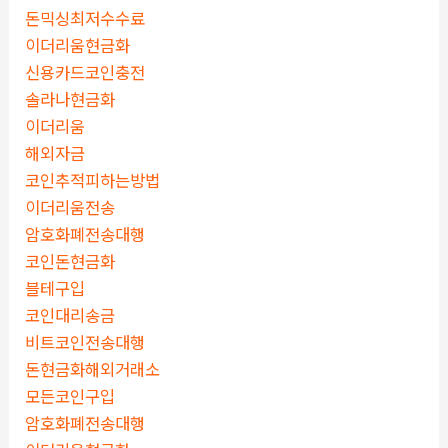
돈믹싱최저수수료
이더리움현금화
신용카드코인충전
솔라나현금화
이더리움
해외자금
코인추적피하는방법
이더리움전송
암호화폐전송대행
코인돈현금화
블테구입
코인대리송금
비트코인전송대행
돈현금화해외거래소
모든코인구입
암호화폐전송대행