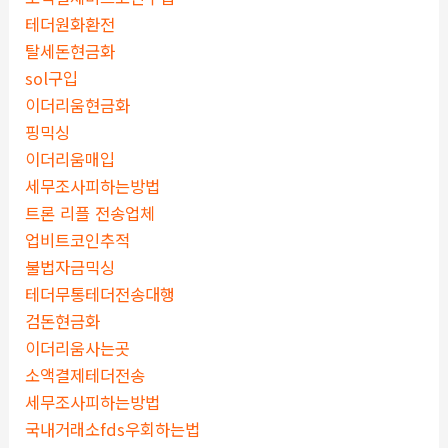
테더원화환전
탈세돈현금화
sol구입
이더리움현금화
핑믹싱
이더리움매입
세무조사피하는방법
트론 리플 전송업체
업비트코인추적
불법자금믹싱
테더무통테더전송대행
검돈현금화
이더리움사는곳
소액결제테더전송
세무조사피하는방법
국내거래소fds우회하는법