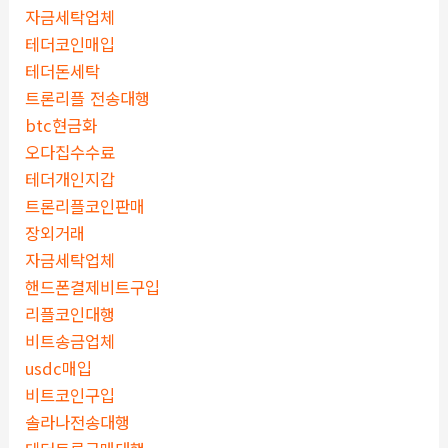
자금세탁업체
테더코인매입
테더돈세탁
트론리플 전송대행
btc현금화
오다집수수료
테더개인지갑
트론리플코인판매
장외거래
자금세탁업체
핸드폰결제비트구입
리플코인대행
비트송금업체
usdc매입
비트코인구입
솔라나전송대행