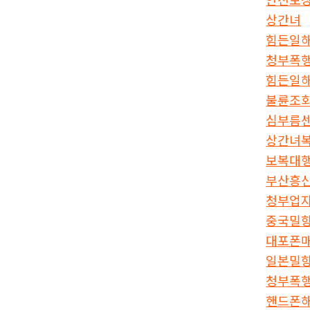
상간녀
힘든일
청부폭
힘든일
불륜조
심부름
상간녀
보복대
부산흥
청부업
중국밀
대포폰
일본밀
청부폭
핸드폰