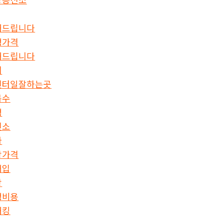
해드립니다
행가격
해드립니다
회
센터일잘하는곳
복수
행
신소
자
항가격
매입
항
행비용
해킹