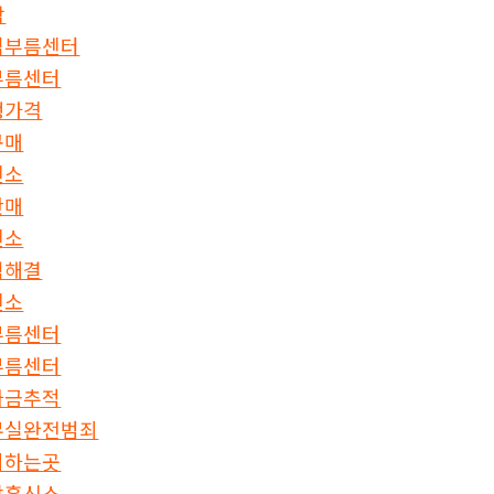
작
심부름센터
부름센터
행가격
구매
신소
판매
신소
력해결
신소
부름센터
부름센터
자금추적
무실완전범죄
뢰하는곳
장흥신소