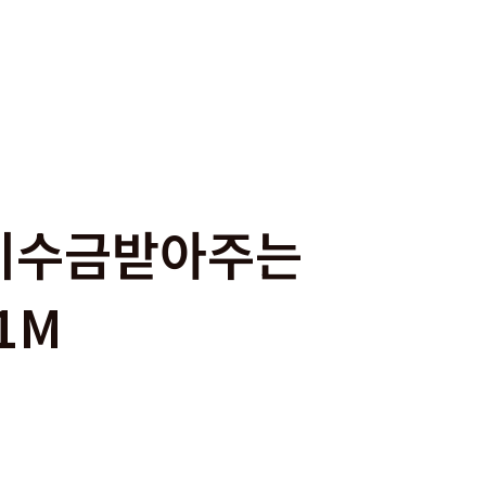
7 미수금받아주는
1M