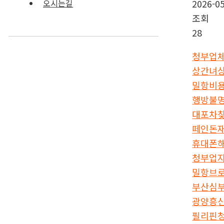
2026-05
오시는길
조회
28
청부업
상간녀
밀항비
행방불
대포차
떼인돈
휴대폰
청부업
밀항브
부산심
광양흥
필리핀