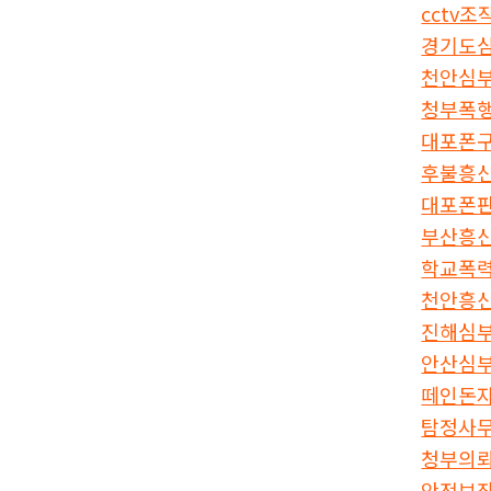
cctv조
경기도
천안심
청부폭
대포폰
후불흥
대포폰
부산흥
학교폭
천안흥
진해심
안산심
떼인돈
탐정사
청부의
안전보