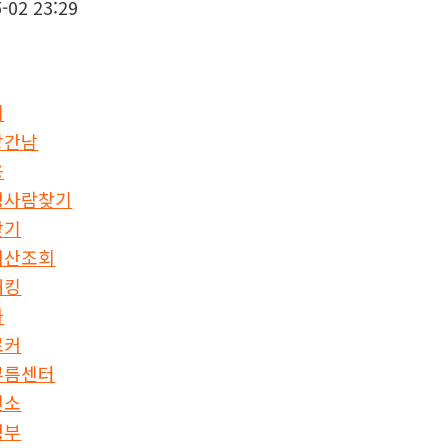
-02 23:29
체
상간남
용
명사람찾기
찾기
재산조회
해킹
자
로커
부름센터
신소
청부