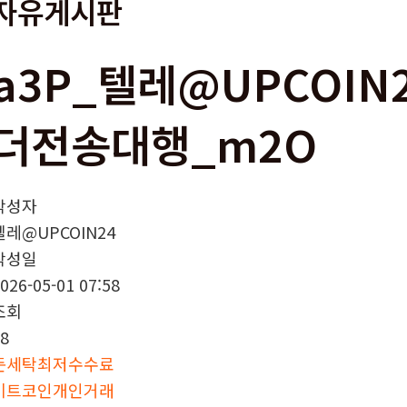
자유게시판
a3P_텔레@UPCOIN
더전송대행_m2O
작성자
텔레@UPCOIN24
작성일
026-05-01 07:58
조회
8
돈세탁최저수수료
비트코인개인거래