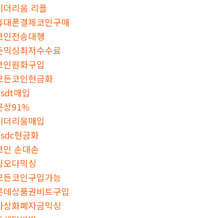
이더리움 리플
휴대폰결제코인구매
코인전송대행
돈믹싱최저수수료
코인원화구입
모든코인현금화
usdt매입
문상91%
이더리움매입
usdc현금화
코인 손대손
핑오다믹싱
모든코인구입가능
롯데상품권비트구입
가상화폐자금믹싱