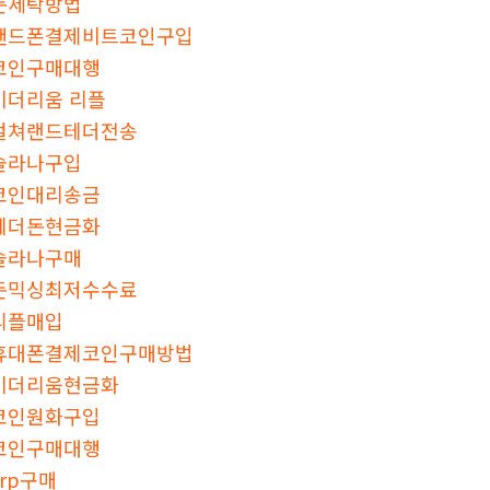
돈세탁방법
핸드폰결제비트코인구입
코인구매대행
이더리움 리플
컬쳐랜드테더전송
솔라나구입
코인대리송금
테더돈현금화
솔라나구매
돈믹싱최저수수료
리플매입
휴대폰결제코인구매방법
이더리움현금화
코인원화구입
코인구매대행
xrp구매