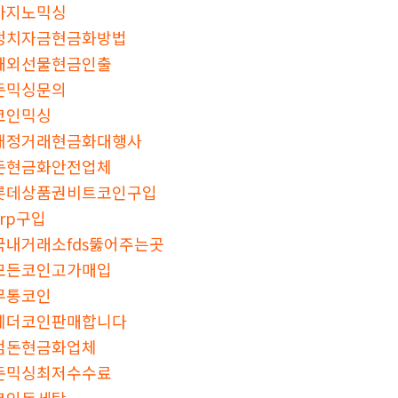
카지노믹싱
정치자금현금화방법
해외선물현금인출
돈믹싱문의
코인믹싱
재정거래현금화대행사
돈현금화안전업체
롯데상품권비트코인구입
xrp구입
국내거래소fds뚫어주는곳
모든코인고가매입
무통코인
테더코인판매합니다
검돈현금화업체
돈믹싱최저수수료
코인돈세탁