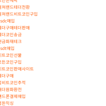
컬쳐랜드테더전환
컬쳐랜드비트코인구입
usdc매입
테더구매테더판매
테더코인송금
현금화재테크
usdt매입
비트코인선물
모든코인구입
비트코인판매사이트
테더구매
업비트코인추적
태더원화환전
핸드폰결제매입
검돈믹싱