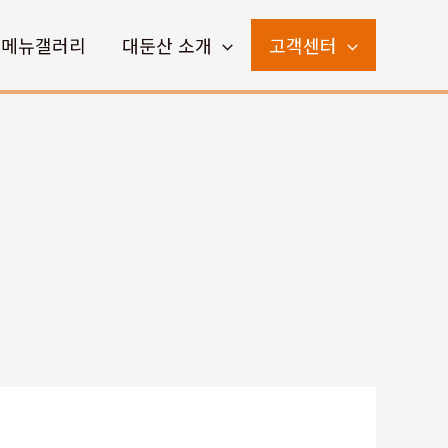
메뉴갤러리
대둔산 소개
고객센터