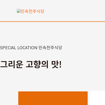
콘
텐
츠
로
건
너
뛰
SPECIAL LOCATION 민속전주식당
기
그리운 고향의 맛!