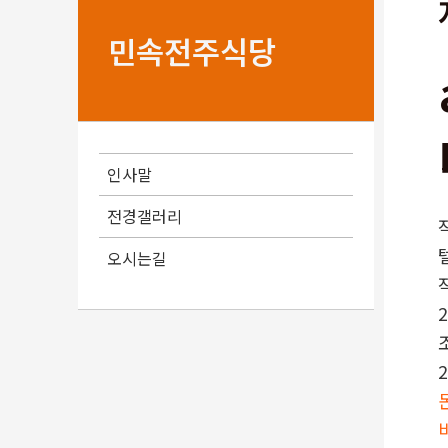
민속전주식당
인사말
전경갤러리
오시는길
2
2