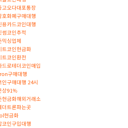
중고오다대포통장
암호화폐구매대행
신용카드코인대행
빗썸코인추적
돈믹싱업체
비트코인현금화
비트코인환전
카드로테더코인매입
tron구매대행
코인구매대행 24시
문상91%
돈현금화해외거래소
테더트론파는곳
sol현금화
잡코인구입대행