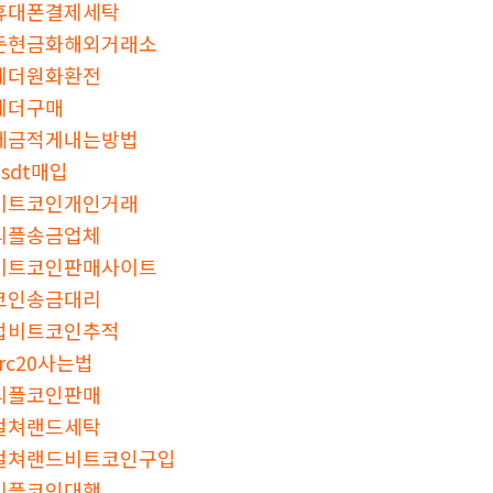
휴대폰결제세탁
돈현금화해외거래소
테더원화환전
테더구매
세금적게내는방법
usdt매입
비트코인개인거래
리플송금업체
비트코인판매사이트
코인송금대리
업비트코인추적
trc20사는법
리플코인판매
컬쳐랜드세탁
컬쳐랜드비트코인구입
리플코인대행