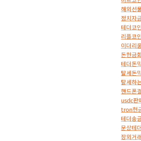
해외선
정치자
테더코
리플코
이더리
돈현금
테더돈
탈세돈
탈세하
핸드폰결
usdc
tron현
테더송
문상테
장외거