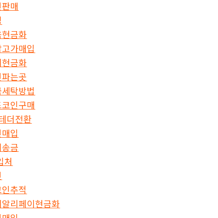
인판매
싱
움현금화
갑고가매입
이현금화
인파는곳
금세탁방법
드코인구매
이테더전환
인매입
리송금
구입처
인
코인추적
이알리페이현금화
인매입