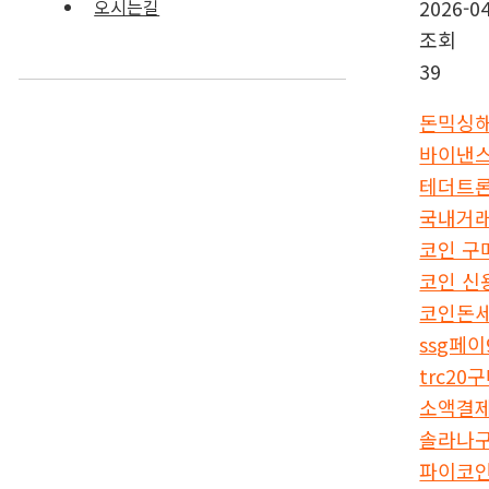
2026-04
오시는길
조회
39
돈믹싱
바이낸
테더트
국내거래
코인 구
코인 신
코인돈
ssg페이
trc20
소액결
솔라나
파이코