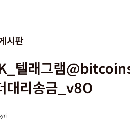
게시판
K_텔래그램@bitcoin
더대리송금_v8O
yri