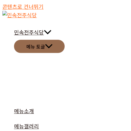
콘텐츠로 건너뛰기
민속전주식당
메뉴 토글
메뉴소개
메뉴갤러리