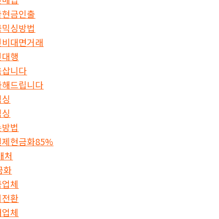
물현금인출
금믹싱방법
인비대면거래
인대행
움삽니다
화해드립니다
믹싱
믹싱
는방법
제현금화85%
판매처
금화
금업체
더전환
래업체