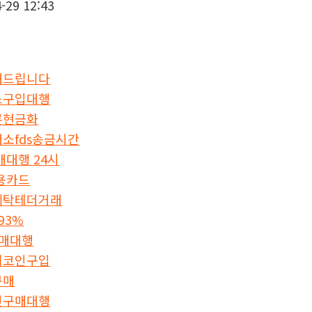
-29 12:43
해드립니다
스구입대행
론현금화
소fds송금시간
매대행 24시
용카드
세탁테더거래
93%
구매대행
제코인구입
구매
인구매대행