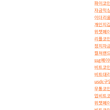
파이코
자금믹
이더리
개인지
위챗페
리플코
정치자
컬쳐랜
ssg페
비트코
비트대
usdc
무통코
업비트
위챗페
비트코