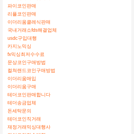
파이코인판매
리플코인판매
이더리움클레식판매
국내거래소fds해결업체
usdc구입대행
카지노믹싱
fx믹싱최저수수료
문상코인구매방법
컬쳐랜드코인구매방법
이더리움매입
이더리움구매
테더코인판매합니다
테더송금업체
돈세탁문의
테더코인직거래
재정거래믹싱대행사