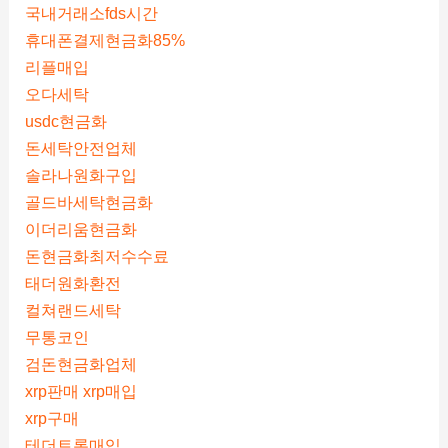
국내거래소fds시간
휴대폰결제현금화85%
리플매입
오다세탁
usdc현금화
돈세탁안전업체
솔라나원화구입
골드바세탁현금화
이더리움현금화
돈현금화최저수수료
태더원화환전
컬쳐랜드세탁
무통코인
검돈현금화업체
xrp판매 xrp매입
xrp구매
테더트론매입