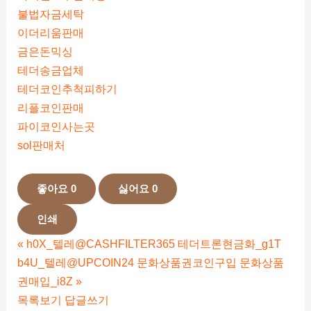
불법자금세탁
이더리움판매
금은돈믹싱
테더송금업체
테더코인추척피하기
리플코인판매
파이코인사는곳
sol판매처
좋아요
0
싫어요
0
인쇄
«
h0X_텔레@CASHFILTER365 테더트론현금화_g1T
b4U_텔레@UPCOIN24 문화상품권코인구입 문화상품
권매입_i8Z
»
목록보기
답글쓰기