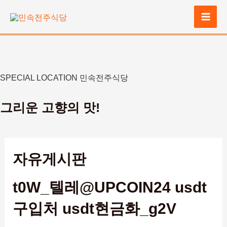
콘
텐
Mai
츠
로
Men
건
너
SPECIAL LOCATION 민속전주식당
뛰
기
그리운 고향의 맛!
자유게시판
t0W_텔레@UPCOIN24 usdt
구입처 usdt현금화_g2V