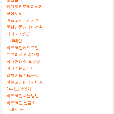
테더코인추척피하기
문상세탁
비트코인개인거래
문화상품권테더전환
테더대리송금
usdt매입
비트코인카드구입
트론리플 전송대행
국내거래소fds증빙
이더리움삽니다
컬쳐랜드비트구입
비트코인판매사이트
24시코인업체
비트코인사는방법
비트코인 현금화
btc파는곳