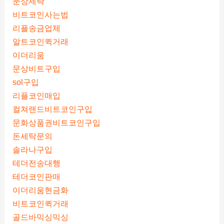
문상세탁
비트코인사는법
리플송금업체
알트코인퀵거래
이더리움
문상비트구입
sol구입
리플코인매입
컬쳐랜드비트코인구입
문화상품권비트코인구입
돈세탁문의
솔라나구입
테더전송대행
테더코인판매
이더리움현금화
비트코인퀵거래
골드바믹싱믹싱