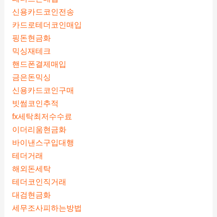
신용카드코인전송
카드로테더코인매입
핑돈현금화
믹싱재테크
핸드폰결제매입
금은돈믹싱
신용카드코인구매
빗썸코인추적
fx세탁최저수수료
이더리움현금화
바이낸스구입대행
테더거래
해외돈세탁
테더코인직거래
대검현금화
세무조사피하는방법