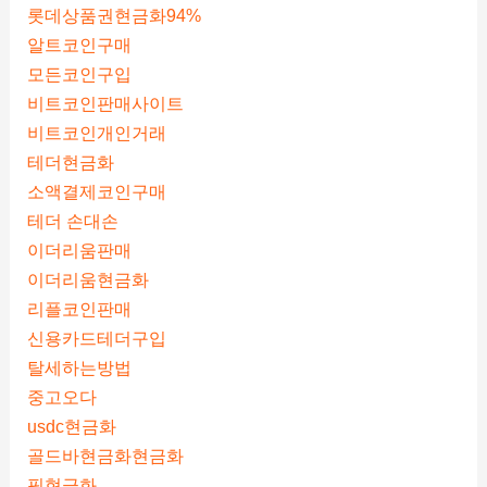
롯데상품권현금화94%
알트코인구매
모든코인구입
비트코인판매사이트
비트코인개인거래
테더현금화
소액결제코인구매
테더 손대손
이더리움판매
이더리움현금화
리플코인판매
신용카드테더구입
탈세하는방법
중고오다
usdc현금화
골드바현금화현금화
핑현금화