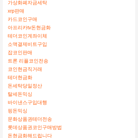
가상화폐자금세탁
xrp판매
카드코인구매
아프리카tv돈현금화
테더코인계좌이체
소액결제비트구입
잡코인판매
트론 리플코인전송
코인현금직거래
테더현금화
돈세탁당일정산
탈세돈믹싱
바이낸스구입대행
핑돈믹싱
문화상품권테더전송
롯데상품권코인구매방법
돈현금화해드립니다