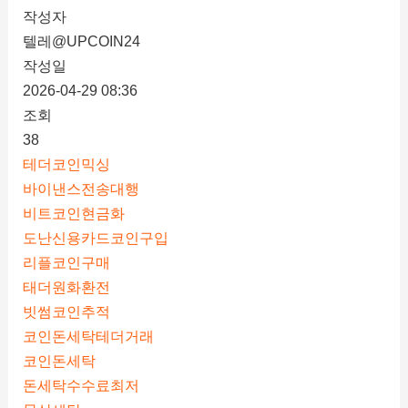
작성자
텔레@UPCOIN24
작성일
2026-04-29 08:36
조회
38
테더코인믹싱
바이낸스전송대행
비트코인현금화
도난신용카드코인구입
리플코인구매
태더원화환전
빗썸코인추적
코인돈세탁테더거래
코인돈세탁
돈세탁수수료최저