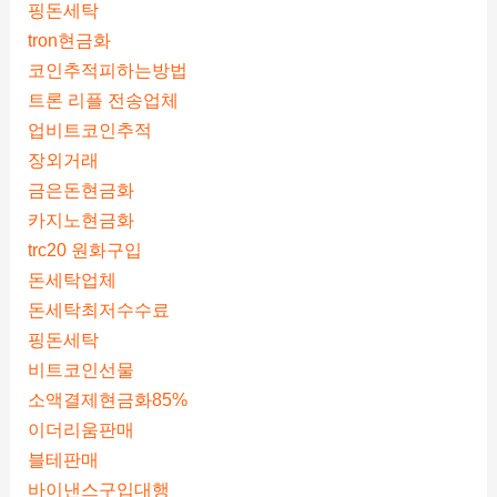
핑돈세탁
tron현금화
코인추적피하는방법
트론 리플 전송업체
업비트코인추적
장외거래
금은돈현금화
카지노현금화
trc20 원화구입
돈세탁업체
돈세탁최저수수료
핑돈세탁
비트코인선물
소액결제현금화85%
이더리움판매
블테판매
바이낸스구입대행