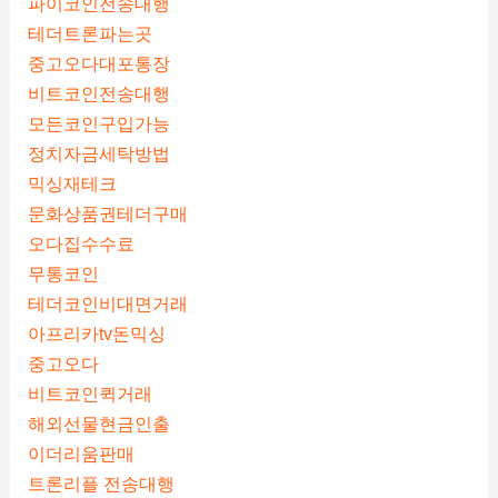
파이코인전송대행
테더트론파는곳
중고오다대포통장
비트코인전송대행
모든코인구입가능
정치자금세탁방법
믹싱재테크
문화상품권테더구매
오다집수수료
무통코인
테더코인비대면거래
아프리카tv돈믹싱
중고오다
비트코인퀵거래
해외선물현금인출
이더리움판매
트론리플 전송대행