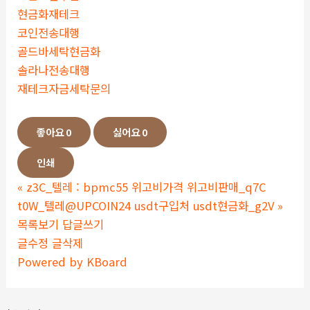
현금화재테크
코인전송대행
골드바세탁현금화
솔라나전송대행
재테크자금세탁문의
좋아요
0
싫어요
0
인쇄
«
z3C_텔레 : bpmc55 위고비가격 위고비판매_q7C
t0W_텔레@UPCOIN24 usdt구입처 usdt현금화_g2V
»
목록보기
답글쓰기
글수정
글삭제
Powered by KBoard