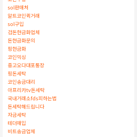
sol판매처
알트코인퀵거래
sol구입
검돈현금화업체
돈현금화문의
핑현금화
코인믹싱
중고오다대포통장
핑돈세탁
코인송금대리
아프리카tv돈세탁
국내거래소fds피하는법
돈세탁해드립니다
자금세탁
테더매입
비트송금업체