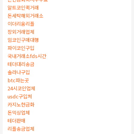
알트코인퀵거래
돈세탁해외거래소
이더리움리플
장외거래업체
밈코인구매대행
파이코인구입
국내거래소fds시간
테더대리송금
솔라나구입
btc파는곳
24시코인업체
usdc구입처
카지노현금화
돈믹싱업체
테더판매
리플송금업체