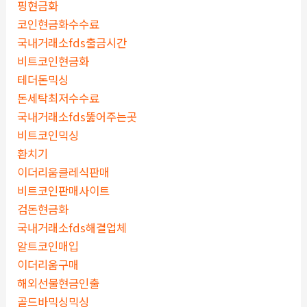
핑현금화
코인현금화수수료
국내거래소fds출금시간
비트코인현금화
테더돈믹싱
돈세탁최저수수료
국내거래소fds뚫어주는곳
비트코인믹싱
환치기
이더리움클레식판매
비트코인판매사이트
검돈현금화
국내거래소fds해결업체
알트코인매입
이더리움구매
해외선물현금인출
골드바믹싱믹싱