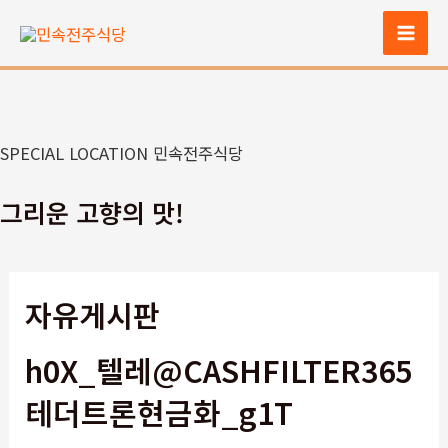
콘
텐
Mai
츠
Men
로
건
너
SPECIAL LOCATION 민속전주식당
뛰
기
그리운 고향의 맛!
자유게시판
h0X_텔레@CASHFILTER365
테더트론현금화_g1T