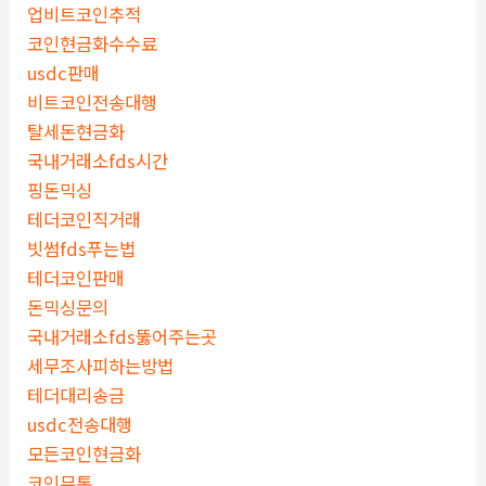
업비트코인추적
코인현금화수수료
usdc판매
비트코인전송대행
탈세돈현금화
국내거래소fds시간
핑돈믹싱
테더코인직거래
빗썸fds푸는법
테더코인판매
돈믹싱문의
국내거래소fds뚫어주는곳
세무조사피하는방법
테더대리송금
usdc전송대행
모든코인현금화
코인무통