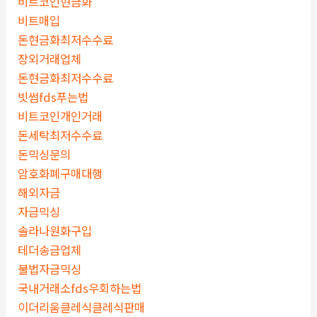
비트코인현금화
비트매입
돈현금화최저수수료
장외거래업체
돈현금화최저수수료
빗썸fds푸는법
비트코인개인거래
돈세탁최저수수료
돈믹싱문의
암호화폐구매대행
해외자금
자금믹싱
솔라나원화구입
테더송금업체
불법자금믹싱
국내거래소fds우회하는법
이더리움클레식클레식판매