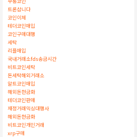
무통코인
트론삽니다
코인이체
테더코인매입
코인구매대행
세탁
리플매입
국내거래소fds송금시간
비트코인세탁
돈세탁해외거래소
알트코인매입
해외돈현금화
테더코인판매
재정거래믹싱대행사
해외돈현금화
비트코인개인거래
xrp구매