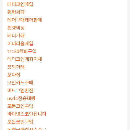
테더코인매입
횡령세탁
테더구매테더판매
횡령믹싱
테더거래
이더리움매입
trc20원화구입
테더코인계좌이체
장외거래
오다집
코인카드구매
비트코인환전
usdc전송대행
모든코인구입
바이낸스코인삽니다
모든코인구입
돈현금화최저수수료