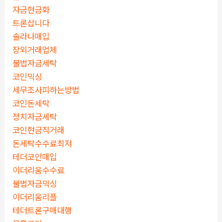
자금현금화
트론삽니다
솔라나매입
장외거래업체
불법자금세탁
코인믹싱
세무조사피하는방법
코인돈세탁
정치자금세탁
코인현금직거래
돈세탁수수료최저
테더코인매입
이더리움수수료
불법자금믹싱
이더리움리플
테더트론구매대행