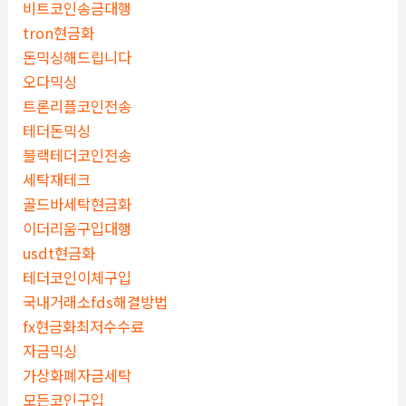
비트코인송금대행
tron현금화
돈믹싱해드립니다
오다믹싱
트론리플코인전송
테더돈믹싱
블랙테더코인전송
세탁재테크
골드바세탁현금화
이더리움구입대행
usdt현금화
테더코인이체구입
국내거래소fds해결방법
fx현금화최저수수료
자금믹싱
가상화폐자금세탁
모든코인구입