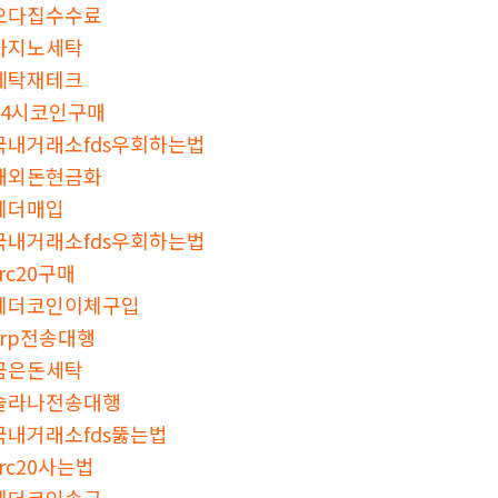
오다집수수료
카지노세탁
세탁재테크
24시코인구매
국내거래소fds우회하는법
해외돈현금화
테더매입
국내거래소fds우회하는법
trc20구매
테더코인이체구입
xrp전송대행
금은돈세탁
솔라나전송대행
국내거래소fds뚫는법
trc20사는법
테더코인송금