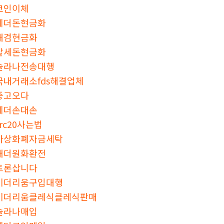
코인이체
테더돈현금화
대검현금화
탈세돈현금화
솔라나전송대행
국내거래소fds해결업체
중고오다
테더손대손
trc20사는법
가상화폐자금세탁
태더원화환전
트론삽니다
이더리움구입대행
이더리움클레식클레식판매
솔라나매입