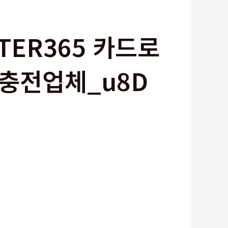
TER365 카드로
충전업체_u8D