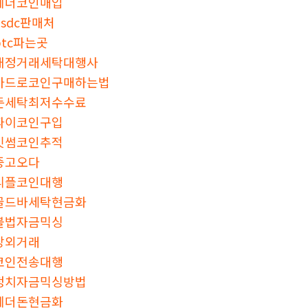
테더코인매입
usdc판매처
btc파는곳
재정거래세탁대행사
카드로코인구매하는법
돈세탁최저수수료
파이코인구입
빗썸코인추적
중고오다
리플코인대행
골드바세탁현금화
불법자금믹싱
장외거래
코인전송대행
정치자금믹싱방법
테더돈현금화