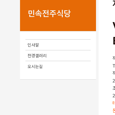
민속전주식당
인사말
전경갤러리
오시는길
2
2