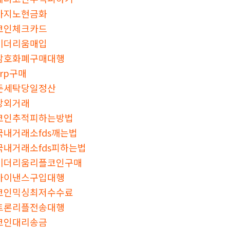
카지노현금화
코인체크카드
이더리움매입
암호화폐구매대행
xrp구매
돈세탁당일정산
장외거래
코인추적피하는방법
국내거래소fds깨는법
국내거래소fds피하는법
이더리움리플코인구매
바이낸스구입대행
코인믹싱최저수수료
트론리플전송대행
코인대리송금