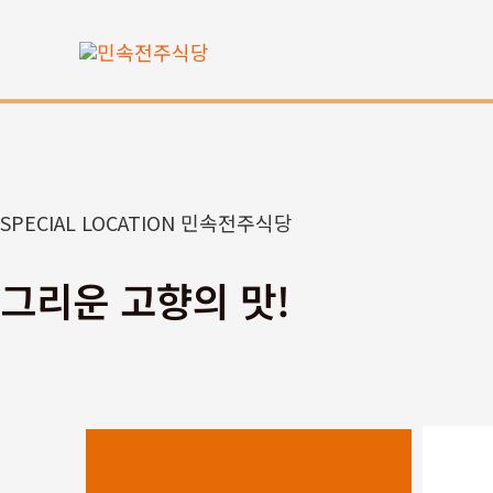
콘
텐
츠
로
건
너
뛰
SPECIAL LOCATION 민속전주식당
기
그리운 고향의 맛!