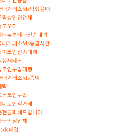
국내거래소fds막혔을때
돈믹싱안전업체
중고오다
테더무통테더전송대행
국내거래소fds송금시간
파이코인전송대행
믹싱재테크
잡코인구입대행
국내거래소fds증빙
세탁
모든코인구입
테더코인직거래
돈현금화해드립니다
자금믹싱업체
usdc매입