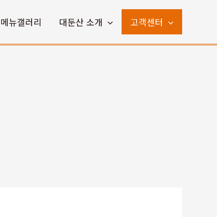
메뉴갤러리
대둔산 소개
고객센터