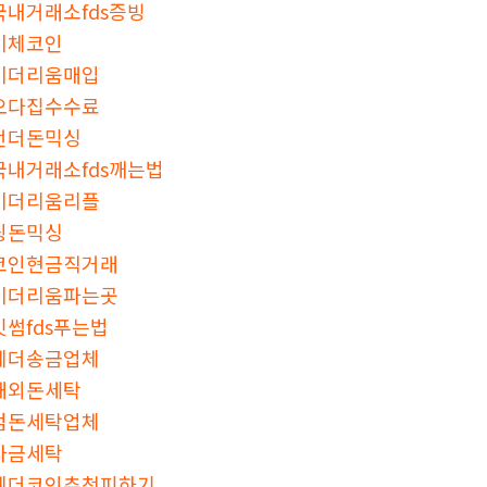
국내거래소fds증빙
이체코인
이더리움매입
오다집수수료
언더돈믹싱
국내거래소fds깨는법
이더리움리플
핑돈믹싱
코인현금직거래
이더리움파는곳
빗썸fds푸는법
테더송금업체
해외돈세탁
검돈세탁업체
자금세탁
테더코인추척피하기