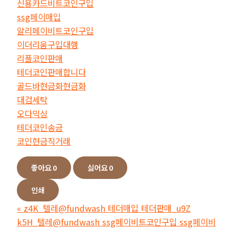
신용카드비트코인구입
ssg페이매입
알리페이비트코인구입
이더리움구입대행
리플코인판매
테더코인판매합니다
골드바현금화현금화
대검세탁
오다믹싱
테더코인송금
코인현금직거래
좋아요
0
싫어요
0
인쇄
«
z4K_텔레@fundwash 테더매입 테더판매_u9Z
k5H_텔레@fundwash ssg페이비트코인구입 ssg페이비