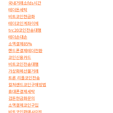
국내거래소fds시간
테더돈세탁
비트코인현금화
테더코인계좌이체
trc20코인전송대행
테더손대손
소액결제85%
핸드폰결제테더전환
코인신용카드
비트코인전송대행
가상화폐선물거래
트론 리플코인전송
컬쳐랜드코인구매방법
휴대폰결제세탁
검돈현금화문의
소액결제코인구입
비트코인판매사이트