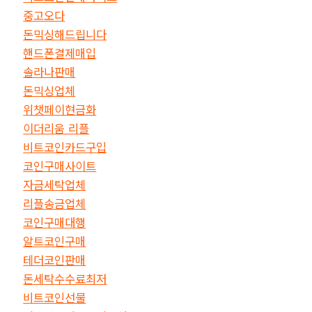
중고오다
돈믹싱해드립니다
핸드폰결제매입
솔라나판매
돈믹싱업체
위챗페이현금화
이더리움 리플
비트코인카드구입
코인구매사이트
자금세탁업체
리플송금업체
코인구매대행
알트코인구매
테더코인판매
돈세탁수수료최저
비트코인선물