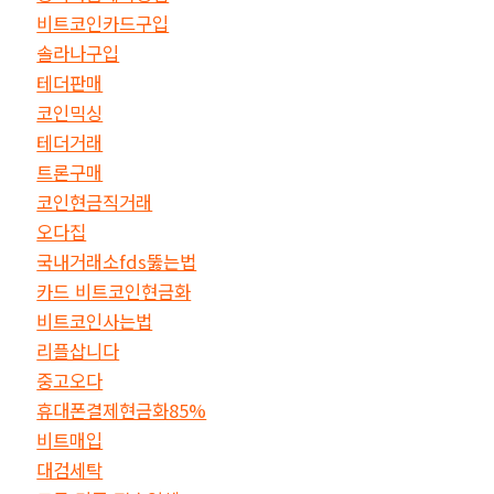
비트코인카드구입
솔라나구입
테더판매
코인믹싱
테더거래
트론구매
코인현금직거래
오다집
국내거래소fds뚫는법
카드 비트코인현금화
비트코인사는법
리플삽니다
중고오다
휴대폰결제현금화85%
비트매입
대검세탁