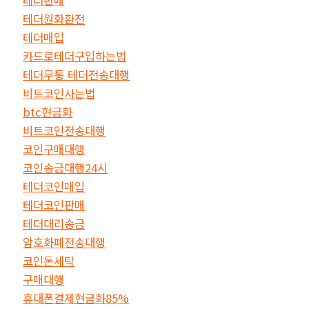
테더원화환전
테더매입
카드로테더구입하는법
테더무통 테더전송대행
비트코인사는법
btc현금화
비트코인전송대행
코인구매대행
코인송금대행24시
테더코인매입
테더코인판매
테더대리송금
암호화폐전송대행
코인돈세탁
구매대행
휴대폰결제현금화85%