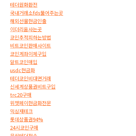
테더원화환전
국내거래소fds뚫어주는곳
해외선물현금인출
이더리움사는곳
코인추적피하는방법
비트코인판매사이트
코인계좌이체구입
알트코인매입
usdc현금화
테더코인비대면거래
신세계상품권비트구입
trc20구매
위챗페이현금화전문
믹싱재테크
롯데상품권94%
24시코인구매
문상테더전송