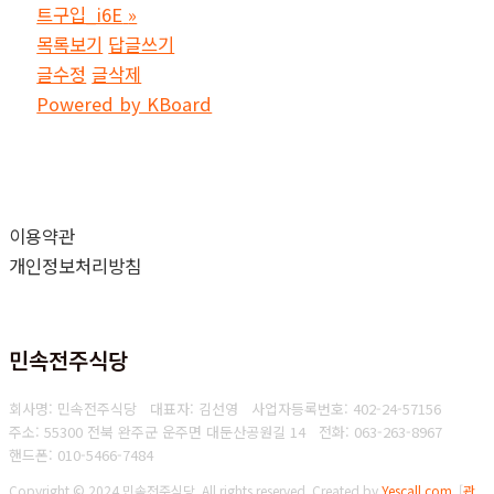
트구입_i6E
»
목록보기
답글쓰기
글수정
글삭제
Powered by KBoard
이용약관
개인정보처리방침
민속전주식당
회사명: 민속전주식당 대표자: 김선영
사업자등록번호: 402-24-57156
주소: 55300 전북 완주군 운주면 대둔산공원길 14
전화: 063-263-8967
핸드폰: 010-5466-7484
Copyright © 2024 민속전주식당. All rights reserved.
Created by
Yescall.com
[
관