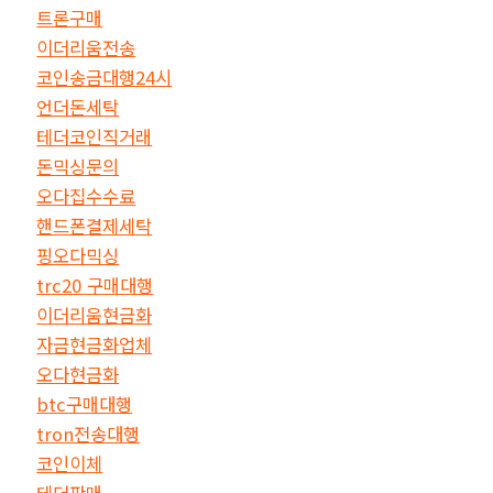
트론구매
이더리움전송
코인송금대행24시
언더돈세탁
테더코인직거래
돈믹싱문의
오다집수수료
핸드폰결제세탁
핑오다믹싱
trc20 구매대행
이더리움현금화
자금현금화업체
오다현금화
btc구매대행
tron전송대행
코인이체
테더판매