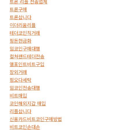
트론 리플 전송업체
트론구매
트론삽니다
이더리움리플
테더코인직거래
핑돈현금화
밈코인구매대행
컬쳐랜드테더전송
엘포인트비트구입
장외거래
핑오다세탁
밈코인전송대행
비트매입
코인해외지갑 매입
리플삽니다
신용카드비트코인구매방법
비트코인손대손