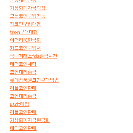
가상화폐자금믹싱
모든코인구입가능
잡코인구입대행
tron구매대행
이더리움현금화
카드코인구입처
국내거래소fds송금시간
테더코인세탁
코인대리송금
롯데상품권코인구매방법
리플코인판매
코인대리송금
usdt매입
리플코인판매
가상화폐자금현금화
테더코인판매