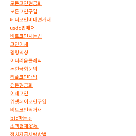
모든코인현금화
모든코인구입
테더코인비대면거래
usdc판매처
비트코인사는법
코인이체
횡령믹싱
이더리움클레식
돈현금화문의
리플코인매입
검돈현금화
이체코인
위챗페이코인구입
비트코인퀵거래
btc파는곳
소액결제85%
정치자금세탁방법