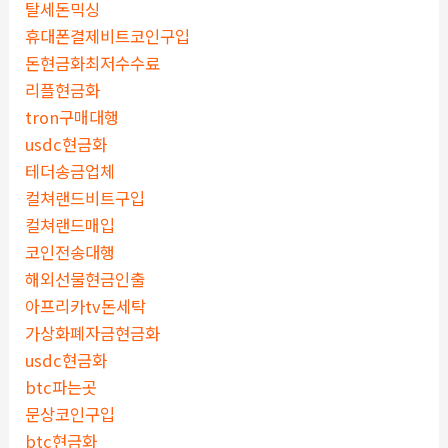
탈세돈믹싱
휴대폰결제비트코인구입
돈현금화최저수수료
리플현금화
tron구매대행
usdc현금화
테더송금업체
컬쳐랜드비트구입
컬쳐랜드매입
코인전송대행
해외선물현금인출
아프리카tv돈세탁
가상화폐자금현금화
usdc현금화
btc파는곳
문상코인구입
btc현금화