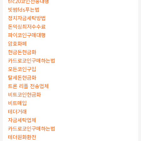
trc20코인전송대행
빗썸fds푸는법
정치자금세탁방법
돈믹싱최저수수료
파이코인구매대행
암호화폐
현금돈현금화
카드로코인구매하는법
모든코인구입
탈세돈현금화
트론 리플 전송업체
비트코인현금화
비트매입
테더거래
자금세탁업체
카드로코인구매하는법
테더원화환전