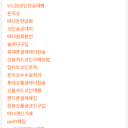
trc20코인전송대행
돈믹싱
테더돈현금화
코인송금대리
테더원화환전
솔라나구입
휴대폰결제테더전송
신용카드코인구매방법
업비트코인추적
돈믹싱수수료최저
롯데상품권테더전송
신용카드코인대행
핸드폰결제매입
문화상품권코인구입
테더개인거래
usdt매입