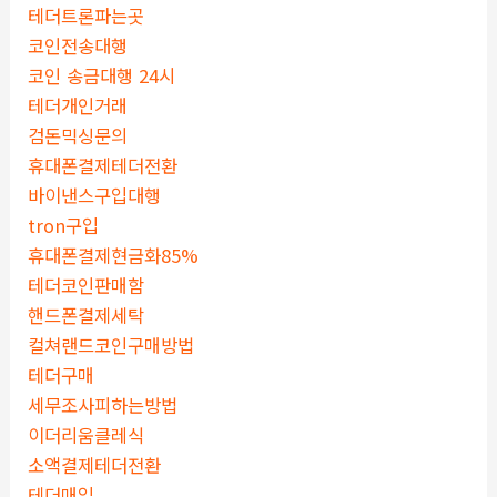
테더트론파는곳
코인전송대행
코인 송금대행 24시
테더개인거래
검돈믹싱문의
휴대폰결제테더전환
바이낸스구입대행
tron구입
휴대폰결제현금화85%
테더코인판매함
핸드폰결제세탁
컬쳐랜드코인구매방법
테더구매
세무조사피하는방법
이더리움클레식
소액결제테더전환
테더매입