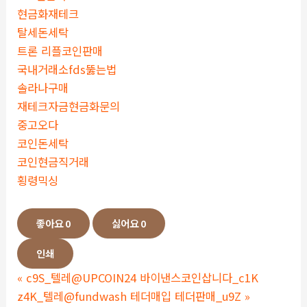
현금화재테크
탈세돈세탁
트론 리플코인판매
국내거래소fds뚫는법
솔라나구매
재테크자금현금화문의
중고오다
코인돈세탁
코인현금직거래
횡령믹싱
좋아요
0
싫어요
0
인쇄
«
c9S_텔레@UPCOIN24 바이낸스코인삽니다_c1K
z4K_텔레@fundwash 테더매입 테더판매_u9Z
»