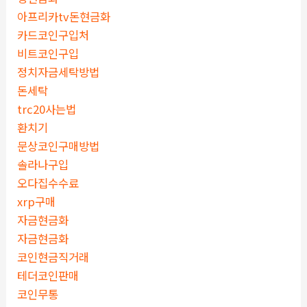
아프리카tv돈현금화
카드코인구입처
비트코인구입
정치자금세탁방법
돈세탁
trc20사는법
환치기
문상코인구매방법
솔라나구입
오다집수수료
xrp구매
자금현금화
자금현금화
코인현금직거래
테더코인판매
코인무통