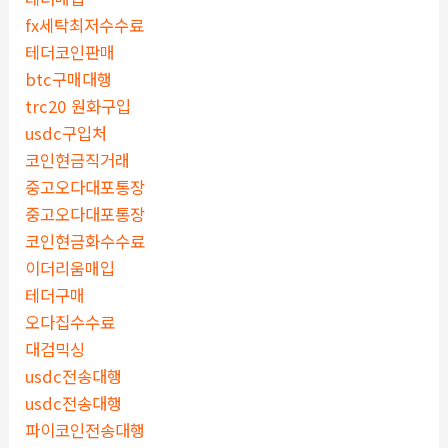
fx세탁최저수수료
테더코인판매
btc구매대행
trc20 원화구입
usdc구입처
코인현금직거래
중고오다대포통장
중고오다대포통장
코인현금화수수료
이더리움매입
테더구매
오다집수수료
대검믹싱
usdc전송대행
usdc전송대행
파이코인전송대행