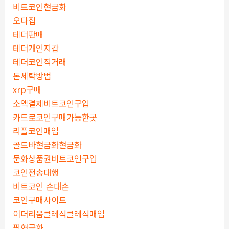
비트코인현금화
오다집
테더판매
테더개인지갑
테더코인직거래
돈세탁방법
xrp구매
소액결제비트코인구입
카드로코인구매가능한곳
리플코인매입
골드바현금화현금화
문화상품권비트코인구입
코인전송대행
비트코인 손대손
코인구매사이트
이더리움클레식클레식매입
핑현금화