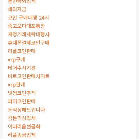
돈현금화업체
해외자금
코인 구매대행 24시
중고오다대포통장
재정거래세탁대행사
휴대폰결제코인구매
리플코인판매
xrp구매
테더수사기관
비트코인판매사이트
xrp판매
빗썸코인추적
파이코인판매
돈믹싱해드립니다
검돈믹싱업체
이더리움현금화
리플송금업체