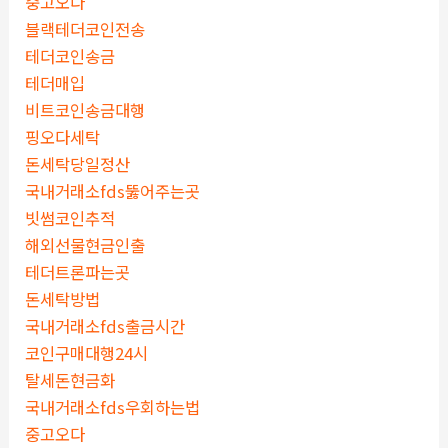
중고오다
블랙테더코인전송
테더코인송금
테더매입
비트코인송금대행
핑오다세탁
돈세탁당일정산
국내거래소fds뚫어주는곳
빗썸코인추적
해외선물현금인출
테더트론파는곳
돈세탁방법
국내거래소fds출금시간
코인구매대행24시
탈세돈현금화
국내거래소fds우회하는법
중고오다