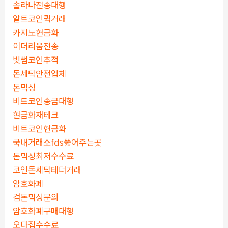
솔라나전송대행
알트코인퀵거래
카지노현금화
이더리움전송
빗썸코인추적
돈세탁안전업체
돈믹싱
비트코인송금대행
현금화재테크
비트코인현금화
국내거래소fds뚫어주는곳
돈믹싱최저수수료
코인돈세탁테더거래
암호화폐
검돈믹싱문의
암호화폐구매대행
오다집수수료