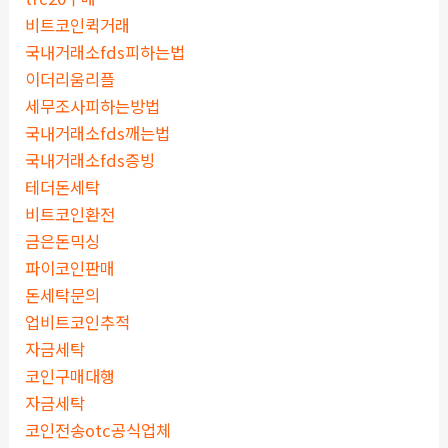
비트코인퀵거래
국내거래소fds피하는법
이더리움리플
세무조사피하는방법
국내거래소fds깨는법
국내거래소fds증빙
테더돈세탁
비트코인환전
금은돈믹싱
파이코인판매
돈세탁문의
업비트코인추적
자금세탁
코인구매대행
자금세탁
코인전송otc공식업체