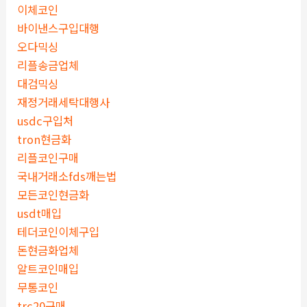
이체코인
바이낸스구입대행
오다믹싱
리플송금업체
대검믹싱
재정거래세탁대행사
usdc구입처
tron현금화
리플코인구매
국내거래소fds깨는법
모든코인현금화
usdt매입
테더코인이체구입
돈현금화업체
알트코인매입
무통코인
trc20구매