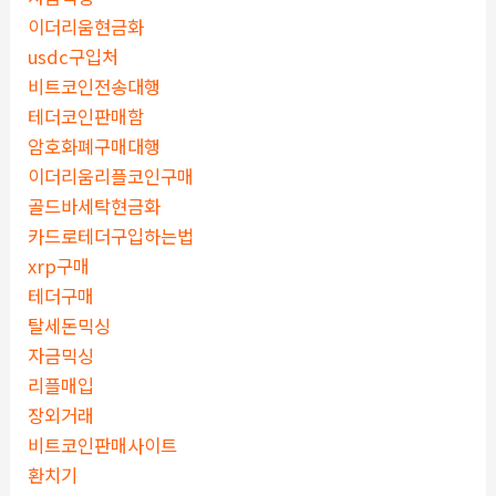
이더리움현금화
usdc구입처
비트코인전송대행
테더코인판매함
암호화폐구매대행
이더리움리플코인구매
골드바세탁현금화
카드로테더구입하는법
xrp구매
테더구매
탈세돈믹싱
자금믹싱
리플매입
장외거래
비트코인판매사이트
환치기