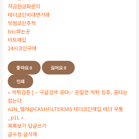
자금현금화문의
테더코인비대면거래
빗썸코인추적
btc파는곳
비트매입
24시코인구매
좋아요
0
싫어요
0
인쇄
«
먹튀검증 | ✅구글검색 꽁타✅ 은밀한 먹튀 징후, 꽁타는
잡는다
n2N_텔레@CASHFILTER365 테더코인매입 테더 무통
_p1L
»
목록보기
답글쓰기
글수정
글삭제