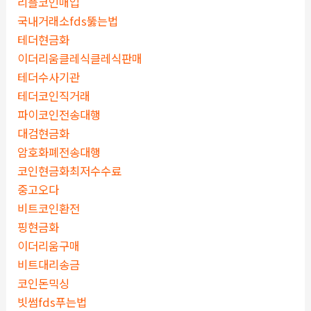
리플코인매입
국내거래소fds뚫는법
테더현금화
이더리움클레식클레식판매
테더수사기관
테더코인직거래
파이코인전송대행
대검현금화
암호화폐전송대행
코인현금화최저수수료
중고오다
비트코인환전
핑현금화
이더리움구매
비트대리송금
코인돈믹싱
빗썸fds푸는법