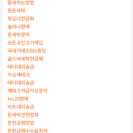
탈세하는방법
핑돈세탁
핑오다현금화
솔라나판매
돈세탁문의
모든코인고가매입
국내거래소fds증빙
골드바세탁현금화
테더대리송금
믹싱재테크
테더대리송금
재테크자금믹싱문의
trc20판매
비트대리송금
돈세탁안전업체
돈현금화방법
돈현금화수수료최저