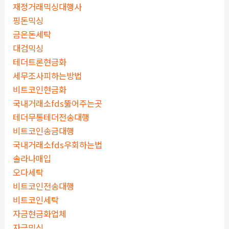
재정거래믹싱대행사
핑돈믹싱
금은돈세탁
대검믹싱
테더트론현금화
세무조사피하는방법
비트코인현금화
국내거래소fds뚫어주는곳
테더무통테더전송대행
비트코인송금대행
국내거래소fds우회하는법
솔라나매입
오다세탁
비트코인전송대행
비트코인세탁
자금현금화업체
자금믹싱