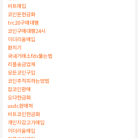
비트매입
코인돈현금화
trc20구매대행
코인구매대행24시
이더리움매입
환치기
국내거래소fds뚫는법
리플송금업체
모든코인구입
코인추적피하는방법
잡코인판매
오다현금화
usdc판매처
비트코인현금화
개인지갑고가매입
이더리움매입