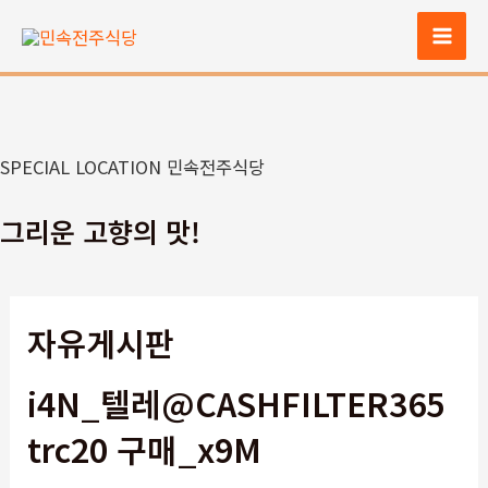
콘
텐
Mai
츠
Men
로
건
너
SPECIAL LOCATION 민속전주식당
뛰
기
그리운 고향의 맛!
자유게시판
i4N_텔레@CASHFILTER365
trc20 구매_x9M