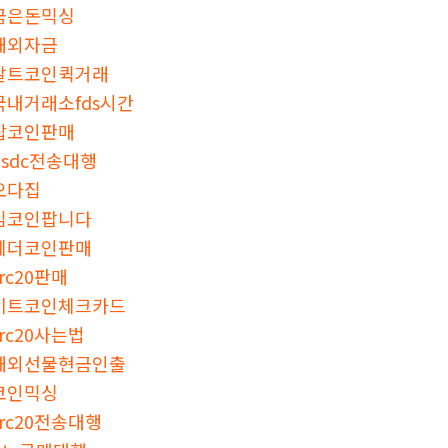
금은돈믹싱
해외자금
알트코인퀵거래
국내거래소fds시간
잡코인판매
usdc전송대행
오다집
밈코인팝니다
테더코인판매
trc20판매
비트코인체크카드
trc20사는법
해외선물현금인출
코인믹싱
trc20전송대행