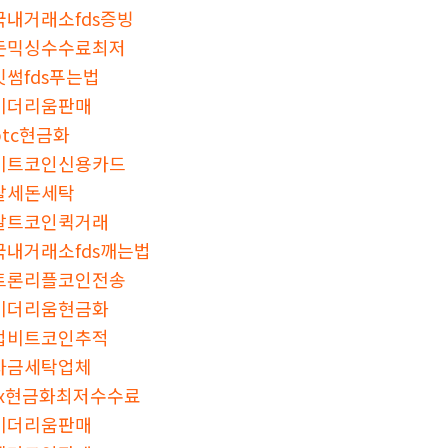
국내거래소fds증빙
돈믹싱수수료최저
빗썸fds푸는법
이더리움판매
btc현금화
비트코인신용카드
탈세돈세탁
알트코인퀵거래
국내거래소fds깨는법
트론리플코인전송
이더리움현금화
업비트코인추적
자금세탁업체
fx현금화최저수수료
이더리움판매