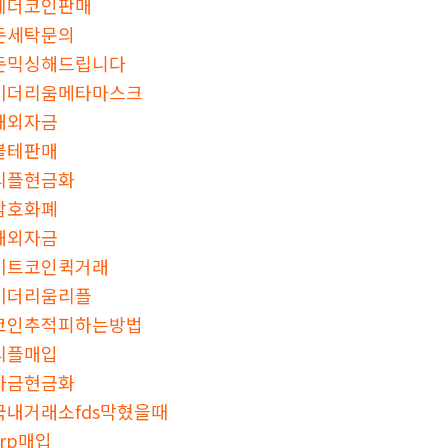
테더코인판매
돈세탁문의
돈믹싱해드립니다
이더리움메타마스크
해외자금
블테판매
리플현금화
암호화폐
해외자금
비트코인퀵거래
이더리움리플
코인추적피하는방법
리플매입
자금현금화
국내거래소fds막혔을때
xrp매입