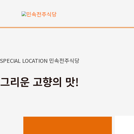
콘
텐
츠
로
건
너
뛰
SPECIAL LOCATION 민속전주식당
기
그리운 고향의 맛!