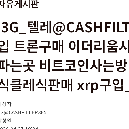
자유게시판
i3G_텔레@CASHFILT
입 트론구매 이더리움
파는곳 비트코인사는방
식클레식판매 xrp구입_
작성자
TG@CASHFILTER365
작성일
026-04-27 19:04