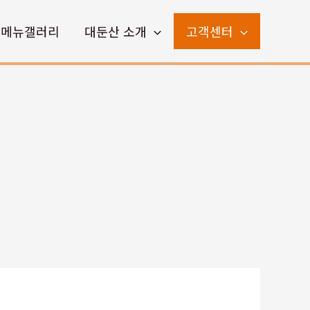
메뉴갤러리
대둔산 소개
고객센터