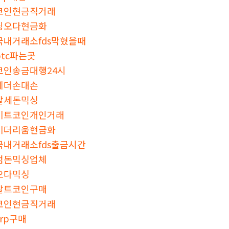
코인현금직거래
핑오다현금화
국내거래소fds막혔을때
btc파는곳
코인송금대행24시
테더손대손
탈세돈믹싱
비트코인개인거래
이더리움현금화
국내거래소fds출금시간
검돈믹싱업체
오다믹싱
알트코인구매
코인현금직거래
xrp구매