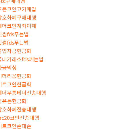
btc구매대행
모든코인고가매입
암호화폐구매대행
테더코인계좌이체
빗썸fds푸는법
빗썸fds푸는법
불법자금현금화
국내거래소fds깨는법
자금믹싱
이더리움현금화
비트코인현금화
테더무통테더전송대행
금은돈현금화
암호화폐전송대행
trc20코인전송대행
비트코인손대손