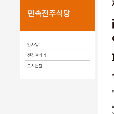
민속전주식당
인사말
전경갤러리
오시는길
2