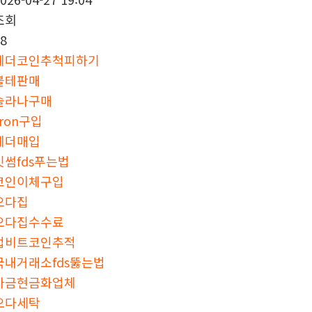
조회
8
테더코인추척피하기
블테판매
솔라나구매
tron구입
테더매입
빗썸fds푸는법
코인이체구입
오다집
오다집수수료
업비트코인추적
국내거래소fds뚫는법
자금현금화업체
오다세탁