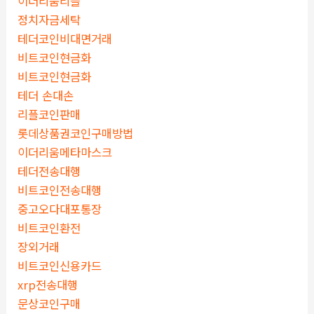
이더리움리플
정치자금세탁
테더코인비대면거래
비트코인현금화
비트코인현금화
테더 손대손
리플코인판매
롯데상품권코인구매방법
이더리움메타마스크
테더전송대행
비트코인전송대행
중고오다대포통장
비트코인환전
장외거래
비트코인신용카드
xrp전송대행
문상코인구매