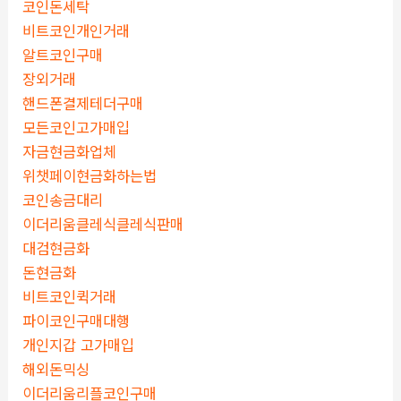
코인돈세탁
비트코인개인거래
알트코인구매
장외거래
핸드폰결제테더구매
모든코인고가매입
자금현금화업체
위챗페이현금화하는법
코인송금대리
이더리움클레식클레식판매
대검현금화
돈현금화
비트코인퀵거래
파이코인구매대행
개인지갑 고가매입
해외돈믹싱
이더리움리플코인구매