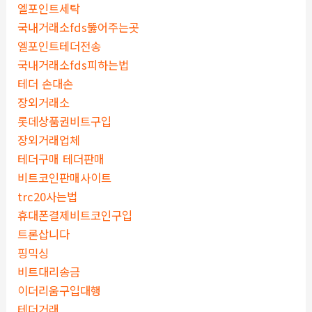
엘포인트세탁
국내거래소fds뚫어주는곳
엘포인트테더전송
국내거래소fds피하는법
테더 손대손
장외거래소
롯데상품권비트구입
장외거래업체
테더구매 테더판매
비트코인판매사이트
trc20사는법
휴대폰결제비트코인구입
트론삽니다
핑믹싱
비트대리송금
이더리움구입대행
테더거래