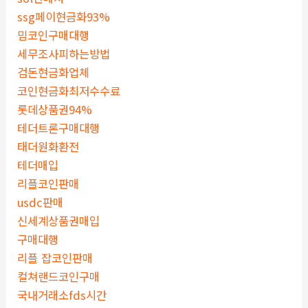
ssg페이현금화93%
밈코인구매대행
세무조사피하는방법
검돈현금화업체
코인현금화최저수수료
롯데상품권94%
테더트론구매대행
태더원화환전
테더매입
리플코인판매
usdc판매
신세계상품권매입
구매대행
리플 잡코인판매
컬쳐랜드코인구매
국내거래소fds시간