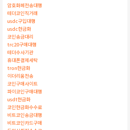
암호화폐전송대행
테더코인직거래
usdc구입대행
usdc현금화
코인송금대리
trc20구매대행
테더수사기관
휴대폰결제세탁
tron현금화
이더리움전송
코인구매사이트
파이코인구매대행
usdt현금화
코인현금화수수료
비트코인송금대행
비트코인카드구매