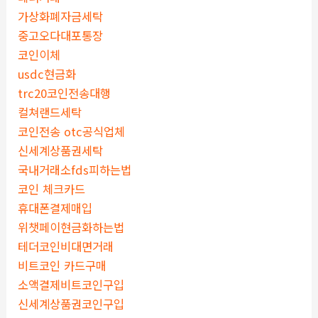
가상화폐자금세탁
중고오다대포통장
코인이체
usdc현금화
trc20코인전송대행
컬쳐랜드세탁
코인전송 otc공식업체
신세계상품권세탁
국내거래소fds피하는법
코인 체크카드
휴대폰결제매입
위챗페이현금화하는법
테더코인비대면거래
비트코인 카드구매
소액결제비트코인구입
신세계상품권코인구입