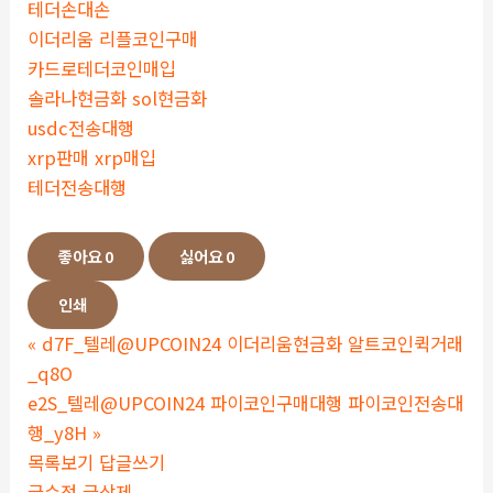
테더손대손
이더리움 리플코인구매
카드로테더코인매입
솔라나현금화 sol현금화
usdc전송대행
xrp판매 xrp매입
테더전송대행
좋아요
0
싫어요
0
인쇄
«
d7F_텔레@UPCOIN24 이더리움현금화 알트코인퀵거래
_q8O
e2S_텔레@UPCOIN24 파이코인구매대행 파이코인전송대
행_y8H
»
목록보기
답글쓰기
글수정
글삭제