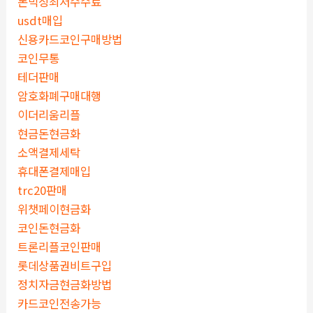
돈믹싱최저수수료
usdt매입
신용카드코인구매방법
코인무통
테더판매
암호화폐구매대행
이더리움리플
현금돈현금화
소액결제세탁
휴대폰결제매입
trc20판매
위챗페이현금화
코인돈현금화
트론리플코인판매
롯데상품권비트구입
정치자금현금화방법
카드코인전송가능