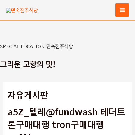
콘
텐
Mai
츠
Men
로
건
너
SPECIAL LOCATION 민속전주식당
뛰
기
그리운 고향의 맛!
자유게시판
a5Z_텔레@fundwash 테더트
론구매대행 tron구매대행