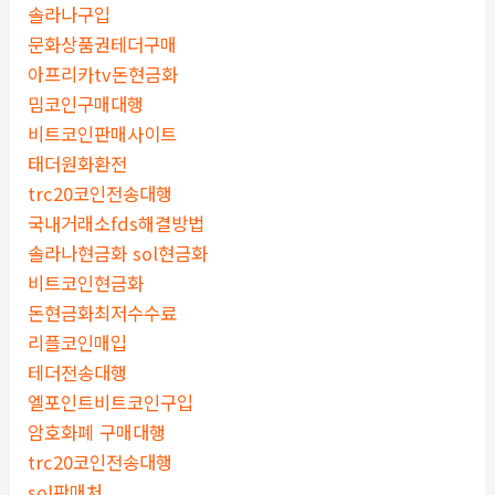
솔라나구입
문화상품권테더구매
아프리카tv돈현금화
밈코인구매대행
비트코인판매사이트
태더원화환전
trc20코인전송대행
국내거래소fds해결방법
솔라나현금화 sol현금화
비트코인현금화
돈현금화최저수수료
리플코인매입
테더전송대행
엘포인트비트코인구입
암호화폐 구매대행
trc20코인전송대행
sol판매처