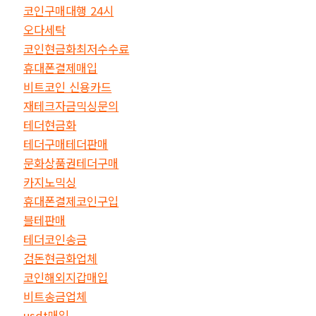
코인구매대행 24시
오다세탁
코인현금화최저수수료
휴대폰결제매입
비트코인 신용카드
재테크자금믹싱문의
테더현금화
테더구매테더판매
문화상품권테더구매
카지노믹싱
휴대폰결제코인구입
블테판매
테더코인송금
검돈현금화업체
코인해외지갑매입
비트송금업체
usdt매입