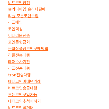
비트코인환전
솔라나매입 솔라나판매
리플 모든코인구입
리플매입
코인믹싱
이더리움전송
코인돈현금화
문화상품권코인구매방법
리플전송대행
테더수사기관
리플전송대행
tron전송대행
테더코인비대면거래
비트코인송금대행
모든코인구입가능
테더코인추척피하기
비트코인퀵거래