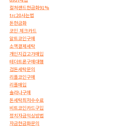
컬쳐랜드현금화91%
trc20사는법
돈현금화
코인 체크카드
알트코인구매
소액결제세탁
개인지갑고가매입
테더트론구매대행
검돈세탁문의
리플코인구매
리플매입
솔라나구매
돈세탁최저수수료
비트코인카드구입
정치자금믹싱방법
자금현금화문의