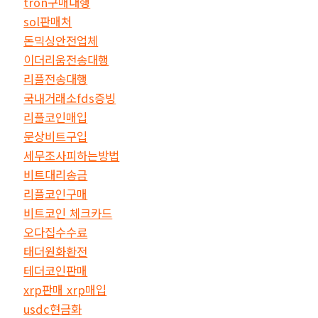
tron구매대행
sol판매처
돈믹싱안전업체
이더리움전송대행
리플전송대행
국내거래소fds증빙
리플코인매입
문상비트구입
세무조사피하는방법
비트대리송금
리플코인구매
비트코인 체크카드
오다집수수료
태더원화환전
테더코인판매
xrp판매 xrp매입
usdc현금화