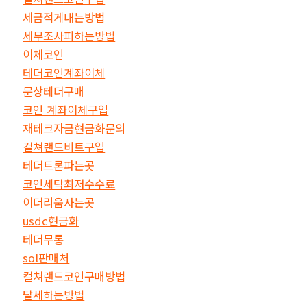
세금적게내는방법
세무조사피하는방법
이체코인
테더코인계좌이체
문상테더구매
코인 계좌이체구입
재테크자금현금화문의
컬쳐랜드비트구입
테더트론파는곳
코인세탁최저수수료
이더리움사는곳
usdc현금화
테더무통
sol판매처
컬쳐랜드코인구매방법
탈세하는방법