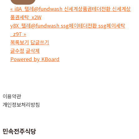
«
i8A_텔레@fundwash 신세계상품권테더전환 신세계상
품권세탁_x2W
y8X_텔레@fundwash ssg페이테더전환 ssg페이세탁
_z9T
»
목록보기
답글쓰기
글수정
글삭제
Powered by KBoard
이용약관
개인정보처리방침
민속전주식당