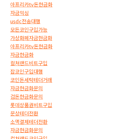
아프리카tv돈현금화
자금믹싱
usdc전송대행
모든코인구입가능
가상화폐자금현금화
아프리카tv돈현금화
자금현금화
컬쳐랜드비트구입
잡코인구입대행
코인돈세탁테더거래
자금현금화문의
검돈현금화문의
롯데상품권비트구입
문상테더전환
소액결제테더전환
자금현금화문의
컬쳐랜드코인구입