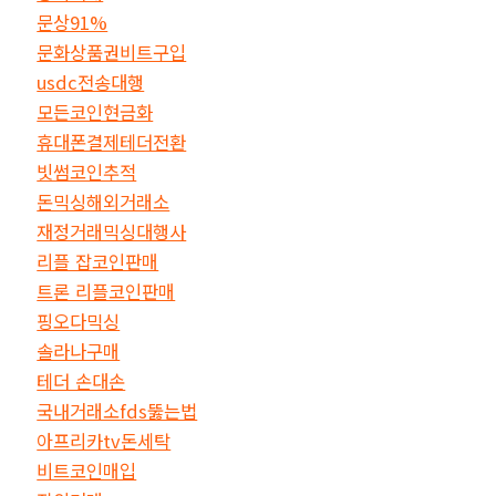
문상91%
문화상품권비트구입
usdc전송대행
모든코인현금화
휴대폰결제테더전환
빗썸코인추적
돈믹싱해외거래소
재정거래믹싱대행사
리플 잡코인판매
트론 리플코인판매
핑오다믹싱
솔라나구매
테더 손대손
국내거래소fds뚫는법
아프리카tv돈세탁
비트코인매입