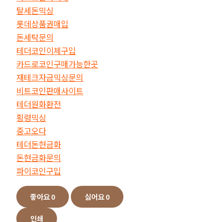
탈세돈믹싱
롯데상품권매입
돈세탁문의
테더코인이체구입
카드로코인구매가능한곳
재테크자금믹싱문의
비트코인판매사이트
테더원화환전
횡령믹싱
중고오다
테더돈현금화
돈현금화문의
파이코인구입
좋아요
0
싫어요
0
인쇄