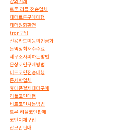
장외거래
트론 리플 전송업체
테더트론구매대행
테더원화환전
tron구입
신용카드미동의현금화
돈믹싱최저수수료
세무조사피하는방법
문상코인구매방법
비트코인전송대행
돈세탁업체
휴대폰결제테더구매
리플코인대행
비트코인사는방법
트론 리플코인판매
코인이체구입
잡코인판매