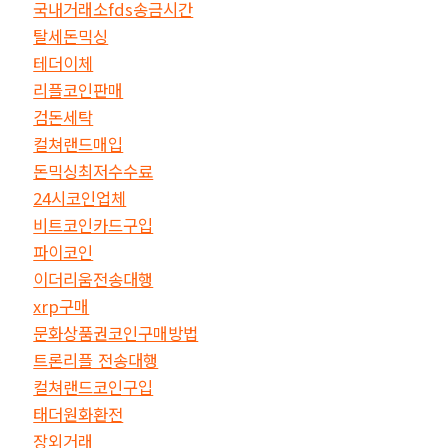
국내거래소fds송금시간
탈세돈믹싱
테더이체
리플코인판매
검돈세탁
컬쳐랜드매입
돈믹싱최저수수료
24시코인업체
비트코인카드구입
파이코인
이더리움전송대행
xrp구매
문화상품권코인구매방법
트론리플 전송대행
컬쳐랜드코인구입
태더원화환전
장외거래