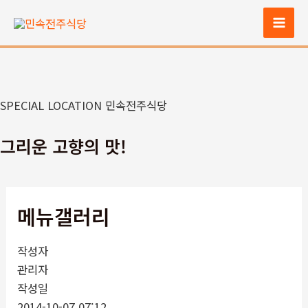
콘
텐
Mai
츠
Men
로
건
너
SPECIAL LOCATION 민속전주식당
뛰
기
그리운 고향의 맛!
메뉴갤러리
작성자
관리자
작성일
2014-10-07 07:12